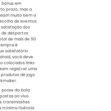
e bônus em
rto prazo, mas a
nsam muito bem a
escolha de eventos
 satisfação dos
a de desportos
tal de mais de 50
 sempre é
e satisfatório.
droid, você deve
são colocados links
isam registrar uma
 produtos de jogo
ookmaker.
a posse da bola
postas ao vivo.
s transmissões
a mínima fluência