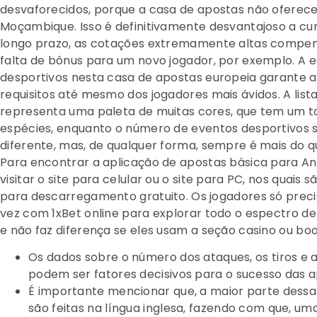
desvaforecidos, porque a casa de apostas não oferec
Moçambique. Isso é definitivamente desvantajoso a cu
longo prazo, as cotações extremamente altas compe
falta de bônus para um novo jogador, por exemplo. A 
desportivos nesta casa de apostas europeia garante a
requisitos até mesmo dos jogadores mais ávidos. A list
representa uma paleta de muitas cores, que tem um to
espécies, enquanto o número de eventos desportivos
diferente, mas, de qualquer forma, sempre é mais do qu
Para encontrar a aplicação de apostas básica para An
visitar o site para celular ou o site para PC, nos quais 
para descarregamento gratuito. Os jogadores só prec
vez com 1xBet online para explorar todo o espectro de
e não faz diferença se eles usam a seção casino ou b
Os dados sobre o número dos ataques, os tiros e 
podem ser fatores decisivos para o sucesso das a
É importante mencionar que, a maior parte dessa
são feitas na língua inglesa, fazendo com que, um