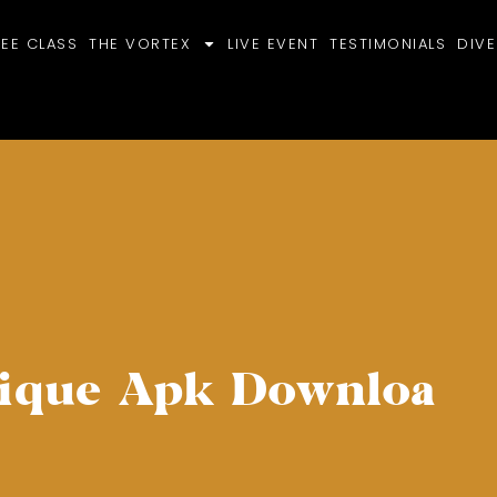
REE CLASS
THE VORTEX
LIVE EVENT
TESTIMONIALS
DIVE
ique Apk Downloa