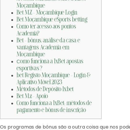
Moçambique
Bet MZ – Moçambique Login
Bet Moçambique eSports betting
Como ter acesso aos pontos
Academia?
Bet – bônus, análise da casa e
vantagens Academia em
Moçambique
Сomo funciona a 1xBet apostas
esportivas ?
bet Registo Moçambique – Login &
Aplicativo Móvel 2023
Métodos de Depósito 1xbet
Bet Mz – Apoio
Como funciona a 1xBet: métodos de
pagamento e bónus de inscrição
Os programas de bônus são a outra coisa que nos pode