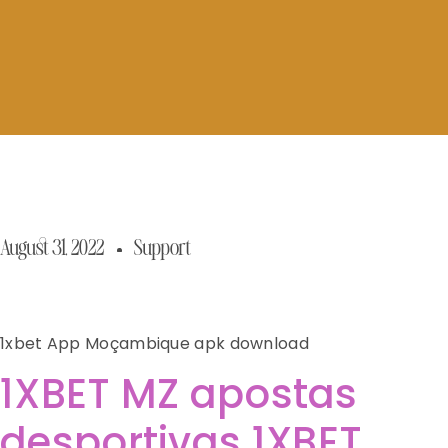
August 31, 2022
Support
1xbet App Moçambique apk download
1XBET MZ apostas
desportivas 1XBET