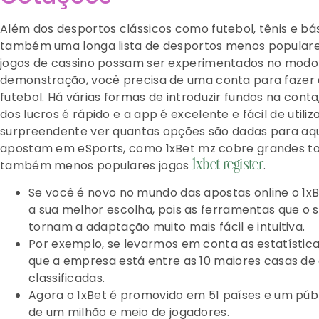
Além dos desportos clássicos como futebol, tênis e bá
também uma longa lista de desportos menos populare
jogos de cassino possam ser experimentados no modo
demonstração, você precisa de uma conta para fazer
futebol. Há várias formas de introduzir fundos na con
dos lucros é rápido e a app é excelente e fácil de utiliza
surpreendente ver quantas opções são dadas para aq
apostam em eSports, como 1xBet mz cobre grandes to
também menos populares jogos
.
1xbet register
Se você é novo no mundo das apostas online o 1
a sua melhor escolha, pois as ferramentas que o s
tornam a adaptação muito mais fácil e intuitiva.
Por exemplo, se levarmos em conta as estatísticas
que a empresa está entre as 10 maiores casas de
classificadas.
Agora o 1xBet é promovido em 51 países e um públ
de um milhão e meio de jogadores.