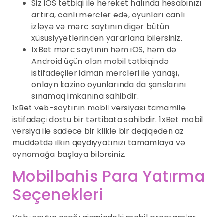
Siz iOS tətbiqi ilə hərəkət halında hesabınızı
artıra, canlı mərclər edə, oyunları canlı
izləyə və mərc saytının digər bütün
xüsusiyyətlərindən yararlana bilərsiniz.
1xBet mərc saytının həm iOS, həm də
Android üçün olan mobil tətbiqində
istifadəçilər idman mərcləri ilə yanaşı,
onlayn kazino oyunlarında da şanslarını
sınamaq imkanına sahibdir.
1xBet veb-saytının mobil versiyası tamamilə
istifadəçi dostu bir tərtibata sahibdir. 1xBet mobil
versiya ilə sadəcə bir kliklə bir dəqiqədən az
müddətdə ilkin qeydiyyatınızı tamamlaya və
oynamağa başlaya bilərsiniz.
Mobilbahis Para Yatırma
Seçenekleri