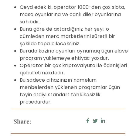
Qeyd edək ki, operator 1000-dən çox slota,
masa oyunlarına və canlı diler oyunlarına
sahibdir.
Buna görə də axtardığınız hər şeyi, o
cümlədən mərc marketlərini sürətli bir
şəkildə tapa biləcəksiniz.
Burada kazino oyunları oynamaq üçün əlavə
proqram yükləməyə ehtiyac yoxdur.
Operator bir çox kriptovalyuta ilə ödənişləri
qəbul etməkdədir.
Bu sadəcə cihazınızın naməlum
mənbələrdən yüklənən proqramlar üçün
təyin etdiyi standart təhlükəsizlik
prosedurdur.
Share: