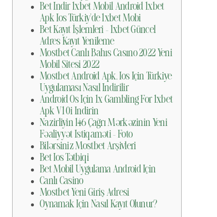
Bet Indir 1xbet Mobil Android 1xbet
Apk Ios Türkiy’de 1xbet Mobi
Bet Kayıt İşlemleri – 1xbet Güncel
Adres Kayıt Yenileme
Mostbet Canlı Bahıs Casıno 2022 Yeni
Mobil Sitesi 2022
Mostbet Android Apk, Ios Için Türkiye
Uygulaması Nasıl Indirilir
Android Os Için 1x Gambling For 1xbet
Apk V1 0i Indirin
Nazirliyin 146 Çağrı Mərkəzinin Yeni
Fəaliyyət Istiqaməti – Foto
Bilərsiniz Mostbet Arşivleri
Bet Ios Tətbiqi
Bet Mobil Uygulama Android Için
Canlı Casino
Mostbet Yeni Giriş Adresi
Oynamak Için Nasıl Kayıt Olunur?