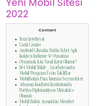
Yeni Mobil Sitesi
2022
Content
Yeni Qeydiyyat
Canlı Casino
Android Cihazlar Bahis 1xbet Apk
Kolayca Indirme Ve Oynatma
Oynamak Için Nasıl Kayıt Olunur?
Bet Mobil Yükle – Azərbaycanda
Mobil Proqram Üçün Təkliflər
Mobilbahis Para Yatırma Seçenekleri
Adu-nun Konfutsi İnstitutunda
Partiya Diplomatiyası Müzakirə
Olunub
Mobil Bahis Açısından Mostbet