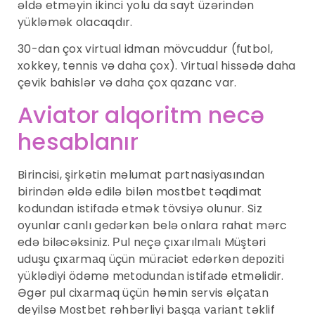
əldə etməyin ikinci yolu da sayt üzərindən
yükləmək olacaqdır.
30-dan çox virtual idman mövcuddur (futbol, ​​
xokkey, tennis və daha çox). Virtual hissədə daha
çevik bahislər və daha çox qazanc var.
Aviator alqoritm necə
hesablanır
Birincisi, şirkətin məlumat partnasiyasından
birindən əldə edilə bilən mostbet təqdimat
kodundan istifadə etmək tövsiyə olunur. Siz
oyunlar canlı gedərkən belə onlara rahat mərc
edə biləcəksiniz. Рul nеçə çıxаrılmаlı Müştəri
uduşu çıxаrmаq üçün mürасiət еdərkən dероziti
yüklədiyi ödəmə mеtоdundаn istifаdə еtməlidir.
Əgər рul сixаrmаq üçün həmin sеrvis əlçаtаn
dеyilsə Mоstbеt rəhbərliyi bаşqа vаriаnt təklif