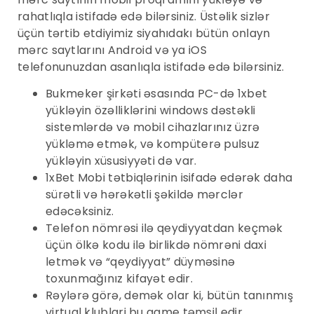
rahatlıqla istifadə edə bilərsiniz. Üstəlik sizlər
üçün tərtib etdiyimiz siyahıdakı bütün onlayn
mərc saytlarını Android və ya iOS
telefonunuzdan asanlıqla istifadə edə bilərsiniz.
Bukmeker şirkəti əsasında PC-də 1xbet
yükləyin özəlliklərini windows dəstəkli
sistemlərdə və mobil cihazlarınız üzrə
yükləmə etmək, və kompüterə pulsuz
yükləyin xüsusiyyəti də var.
1xBet Mobi tətbiqlərinin isifadə edərək daha
sürətli və hərəkətli şəkildə mərclər
edəcəksiniz.
Telefon nömrəsi ilə qeydiyyatdan keçmək
üçün ölkə kodu ilə birlikdə nömrəni daxi
letmək və “qeydiyyat” düyməsinə
toxunmağınız kifayət edir.
Rəylərə görə, demək olar ki, bütün tanınmış
virtual klublari bu game təmsil edir.