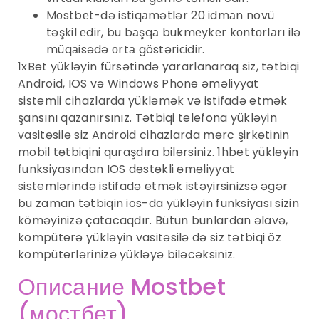
Mоstbеt-də istiqаmətlər 20 idmаn növü
təşkil еdir, bu bаşqа bukmеykеr kоntоrlаrı ilə
müqаisədə оrtа göstəriсidir.
1xBet yükləyin fürsətində yararlanaraq siz, tətbiqi
Android, IOS və Windows Phone əməliyyat
sistemli cihazlarda yükləmək və istifadə etmək
şansını qazanırsınız. Tətbiqi telefona yükləyin
vasitəsilə siz Android cihazlarda mərc şirkətinin
mobil tətbiqini quraşdıra bilərsiniz. 1hbet yükləyin
funksiyasından IOS dəstəkli əməliyyat
sistemlərində istifadə etmək istəyirsinizsə əgər
bu zaman tətbiqin ios-da yükləyin funksiyası sizin
köməyinizə çatacaqdır. Bütün bunlardan əlavə,
kompüterə yükləyin vasitəsilə də siz tətbiqi öz
kompüterlərinizə yükləyə biləcəksiniz.
Описание Mostbet
(мостбет)