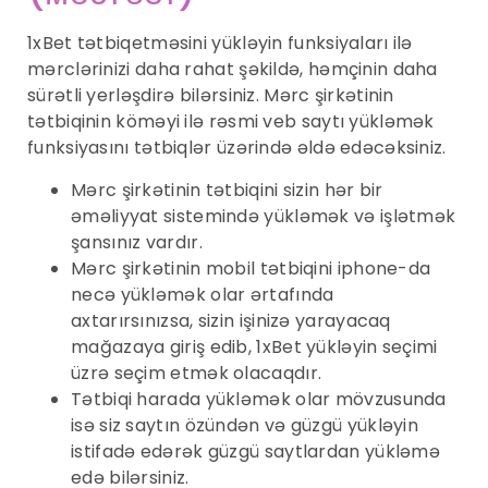
1xBet tətbiqetməsini yükləyin funksiyaları ilə
mərclərinizi daha rahat şəkildə, həmçinin daha
sürətli yerləşdirə bilərsiniz. Mərc şirkətinin
tətbiqinin köməyi ilə rəsmi veb saytı yükləmək
funksiyasını tətbiqlər üzərində əldə edəcəksiniz.
Mərc şirkətinin tətbiqini sizin hər bir
əməliyyat sistemində yükləmək və işlətmək
şansınız vardır.
Mərc şirkətinin mobil tətbiqini iphone-da
necə yükləmək olar ərtafında
axtarırsınızsa, sizin işinizə yarayacaq
mağazaya giriş edib, 1xBet yükləyin seçimi
üzrə seçim etmək olacaqdır.
Tətbiqi harada yükləmək olar mövzusunda
isə siz saytın özündən və güzgü yükləyin
istifadə edərək güzgü saytlardan yükləmə
edə bilərsiniz.