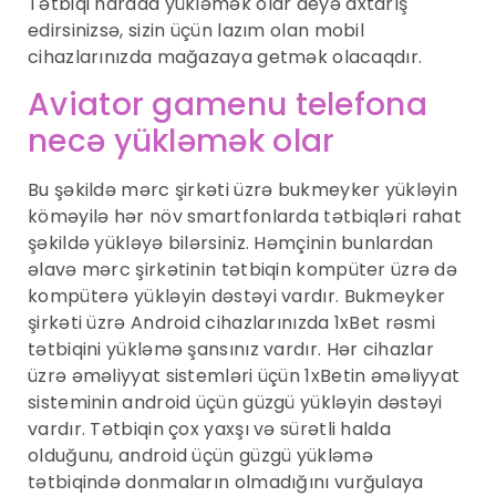
Tətbiqi harada yükləmək olar deyə axtarış
edirsinizsə, sizin üçün lazım olan mobil
cihazlarınızda mağazaya getmək olacaqdır.
Aviator gamenu telefona
necə yükləmək olar
Bu şəkildə mərc şirkəti üzrə bukmeyker yükləyin
köməyilə hər növ smartfonlarda tətbiqləri rahat
şəkildə yükləyə bilərsiniz. Həmçinin bunlardan
əlavə mərc şirkətinin tətbiqin kompüter üzrə də
kompüterə yükləyin dəstəyi vardır. Bukmeyker
şirkəti üzrə Android cihazlarınızda 1xBet rəsmi
tətbiqini yükləmə şansınız vardır. Hər cihazlar
üzrə əməliyyat sistemləri üçün 1xBetin əməliyyat
sisteminin android üçün güzgü yükləyin dəstəyi
vardır. Tətbiqin çox yaxşı və sürətli halda
olduğunu, android üçün güzgü yükləmə
tətbiqində donmaların olmadığını vurğulaya