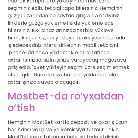
edərək kompüterə yükləyin bölməsi üzrə
seçiminiz edib, tətbiqi tapa bilərsiniz. Həmçinin
güzgü üzərindən də saytda giriş əldə etdiyiniz
linklərlə güzgü yükləmə ilə də yükləmə edə
bilərsiniz. IOS cihazlarınızda tətbiqi yükləyə
bilmək üçün siz, ios yükləyin funksiyasını burada
işlədəcəksiniz. Mərc şirkətinin mobil tətbiqini
iphone-da necə yükləmək olar ərtafında
axtarırsınızsa, sizin işinizə yarayacaq mağazaya
giriş edib, 1xBet yükləyin seçimi üzrə seçim etmək
olacaqdır. Burada sizə harada yükləmək olar
axtarışınıza cavab olacaqdır.
Mostbet-da ro’yxatdan
o’tish
Həmçinin MostBet kartla depozit və çıxarış üçün
hər hansı vergi və ya komissiya tutmur. Lakin,
MostBet vergi tutmasa belə, istifadə etdiyiniz