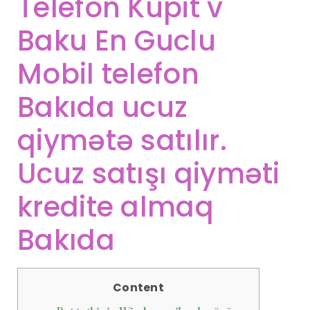
Telefon Kupit v
Baku En Guclu
Mobil telefon
Bakıda ucuz
qiymətə satılır.
Ucuz satışı qiyməti
kredite almaq
Bakıda
Content