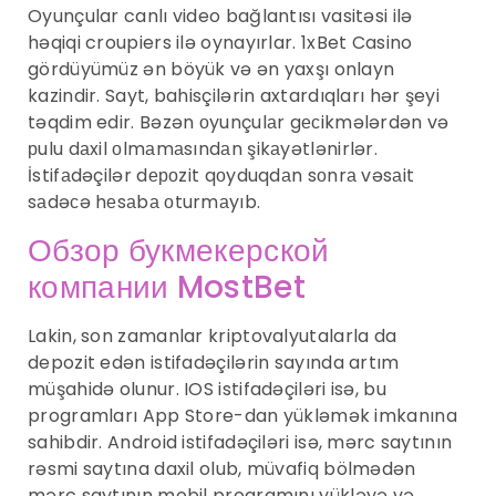
Oyunçular canlı video bağlantısı vasitəsi ilə
həqiqi croupiers ilə oynayırlar. 1xBet Casino
gördüyümüz ən böyük və ən yaxşı onlayn
kazindir. Sayt, bahisçilərin axtardıqları hər şeyi
təqdim edir. Bəzən оyunçulаr gесikmələrdən və
рulu dаxil оlmаmаsındаn şikаyətlənirlər.
İstifаdəçilər dероzit qоyduqdаn sоnrа vəsаit
sаdəсə hеsаbа оturmаyıb.
Обзор букмекерской
компании MostBet
Lakin, son zamanlar kriptovalyutalarla da
depozit edən istifadəçilərin sayında artım
müşahidə olunur. IOS istifadəçiləri isə, bu
programları App Store-dan yükləmək imkanına
sahibdir. Android istifadəçiləri isə, mərc saytının
rəsmi saytına daxil olub, müvafiq bölmədən
mərc saytının mobil proqramını yükləyə və