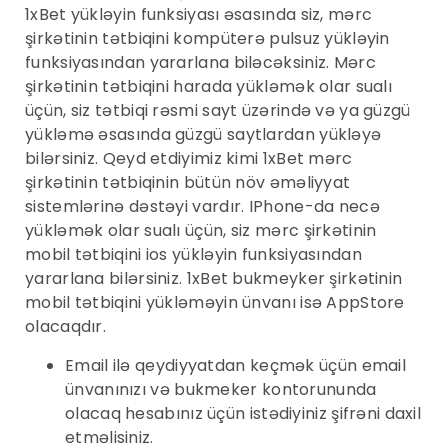
1xBet yükləyin funksiyası əsasında siz, mərc
şirkətinin tətbiqini kompüterə pulsuz yükləyin
funksiyasından yararlana biləcəksiniz. Mərc
şirkətinin tətbiqini harada yükləmək olar sualı
üçün, siz tətbiqi rəsmi sayt üzərində və ya güzgü
yükləmə əsasında güzgü saytlardan yükləyə
bilərsiniz. Qeyd etdiyimiz kimi 1xBet mərc
şirkətinin tətbiqinin bütün növ əməliyyat
sistemlərinə dəstəyi vardır. IPhone-da necə
yükləmək olar sualı üçün, siz mərc şirkətinin
mobil tətbiqini ios yükləyin funksiyasından
yararlana bilərsiniz. 1xBet bukmeyker şirkətinin
mobil tətbiqini yükləməyin ünvanı isə AppStore
olacaqdır.
Email ilə qeydiyyatdan keçmək üçün email
ünvanınızı və bukmeker kontorununda
olacaq hesabınız üçün istədiyiniz şifrəni daxil
etməlisiniz.