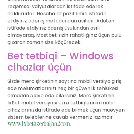
rəqəmsal valyutalardan istifadə edərək
doldururlar. Hesaba depozit limiti istifadə
etdiyiniz ödəniş metodundan asılıdır. Adətən
istifadə etdiyiniz ödəniş üsulundan asılı
olmayaraq, Mostbet sizin rahatlığınız üçün pulu
çıxaran zaman sizə köçürəcək.
Bet tətbiqi – Windows
cihazlar üçün
Sizdə mərc şirkətinin saytına mobil versiya giriş
edə məlumatlarınızı heç bir güvənlik təhlükəsi
olmadan əlavə edə bilərsiniz. Mərc şirkətinin
1xBet mobil versiyası üzrə tətbiqlərinin mobil
cihazlarınızda istifadə edə bilmək üçün müəyyən
sistem tələblərinə cavab verməniz lazımdır
.
www.1xbet-azerbaijan2.com