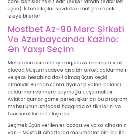
canlı bahislər təklif edir (əksər idman tədbirləri
üçün). İstehlakçılar sevdikləri matçları canlı
izləyə bilərlər.
Mostbet Az-90 Mərc Şirkəti
Və Azərbaycanda Kazino:
Ən Yaxşı Seçim
Metoddan asılı olmayaraq, icazə minimum vaxt
alacaq.Müştəri sadəcə qısa bir anket doldurmalı
və şəxsi hesabına daxil olmaq üçün keçid
almalıdır.Bundan sonra ziyarətçi yalnız balansı
doldurmalı və mərc qoymağa başlamalıdır.
Aviator qumar game pərəstişkarları bu proqram
məhsulunun istifadəsi haqqında öz fikirlərini və
təəssüratlarını bölüşürlər.
Seçmək üçün verilənlər bazası və ya öz cihazınız
var. – Müxtəlif cihazlarda məlumatlar bir-biri ilə