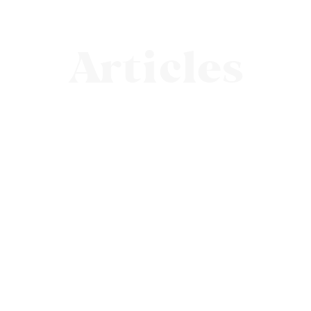
Articles