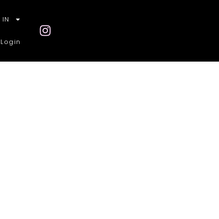
 IN
Login