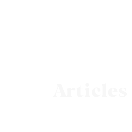
Articles