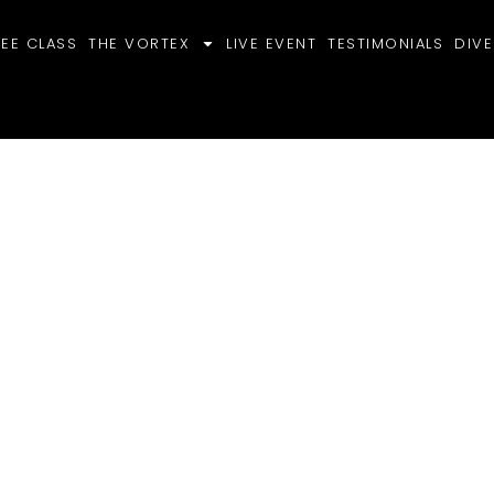
REE CLASS
THE VORTEX
LIVE EVENT
TESTIMONIALS
DIVE