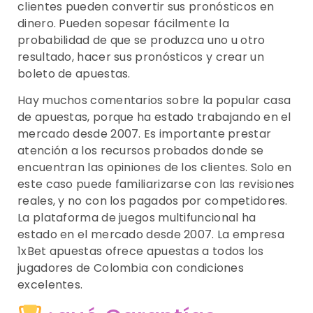
clientes pueden convertir sus pronósticos en
dinero. Pueden sopesar fácilmente la
probabilidad de que se produzca uno u otro
resultado, hacer sus pronósticos y crear un
boleto de apuestas.
Hay muchos comentarios sobre la popular casa
de apuestas, porque ha estado trabajando en el
mercado desde 2007. Es importante prestar
atención a los recursos probados donde se
encuentran las opiniones de los clientes. Solo en
este caso puede familiarizarse con las revisiones
reales, y no con los pagados por competidores.
La plataforma de juegos multifuncional ha
estado en el mercado desde 2007. La empresa
1xBet apuestas ofrece apuestas a todos los
jugadores de Colombia con condiciones
excelentes.