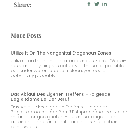
Share:
More Posts
Utilize It On The Nongenital Erogenous Zones
Utilize it on the nongenital erogenous zones “Water-
resistant playthings is actually of these as possible
put under water to obtain clean, you could
potentially probably
Das Ablauf Des Eigenen Treffens – Folgende
Begleitdame Bei Der Beruf!
Das Ablauf des eigenen Treffens – folgende
Begleitdame bei der Beruf! Entsprechend inoffizieller
mitarbeiter geeigneten Hausen, so lange paar
aufeinandertreffen, konnte auch das Stelldichein
keineswegs