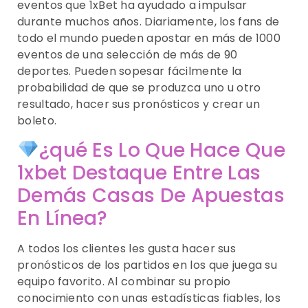
eventos que 1xBet ha ayudado a impulsar
durante muchos años. Diariamente, los fans de
todo el mundo pueden apostar en más de 1000
eventos de una selección de más de 90
deportes. Pueden sopesar fácilmente la
probabilidad de que se produzca uno u otro
resultado, hacer sus pronósticos y crear un
boleto.
¿qué Es Lo Que Hace Que
1xbet Destaque Entre Las
Demás Casas De Apuestas
En Línea?
A todos los clientes les gusta hacer sus
pronósticos de los partidos en los que juega su
equipo favorito. Al combinar su propio
conocimiento con unas estadísticas fiables, los