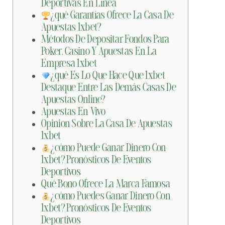
Deportivas En Línea
¿qué Garantías Ofrece La Casa De
Apuestas 1xbet?
Métodos De Depositar Fondos Para
Poker, Casino Y Apuestas En La
Empresa 1xbet
¿qué Es Lo Que Hace Que 1xbet
Destaque Entre Las Demás Casas De
Apuestas Online?
Apuestas En Vivo
Opinion Sobre La Casa De Apuestas
1xbet
¿cómo Puede Ganar Dinero Con
1xbet? Pronósticos De Eventos
Deportivos
Qué Bono Ofrece La Marca Famosa
¿cómo Puedes Ganar Dinero Con
1xbet? Pronósticos De Eventos
Deportivos