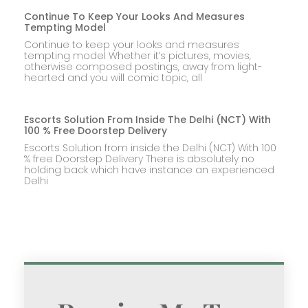
Continue To Keep Your Looks And Measures
Tempting Model
Continue to keep your looks and measures
tempting model Whether it’s pictures, movies,
otherwise composed postings, away from light-
hearted and you will comic topic, all
Escorts Solution From Inside The Delhi (NCT) With
100 % Free Doorstep Delivery
Escorts Solution from inside the Delhi (NCT) With 100
% free Doorstep Delivery There is absolutely no
holding back which have instance an experienced
Delhi