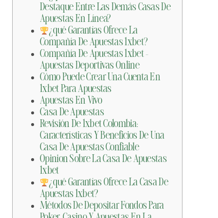
Destaque Entre Las Demás Casas De
Apuestas En Línea?
¿qué Garantías Ofrece La
Compañía De Apuestas 1xbet?
Compañía De Apuestas 1xbet –
Apuestas Deportivas Online
Cómo Puede Crear Una Cuenta En
1xbet Para Apuestas
Apuestas En Vivo
Casa De Apuestas
Revisión De 1xbet Colombia:
Características Y Beneficios De Una
Casa De Apuestas Confiable
Opinion Sobre La Casa De Apuestas
1xbet
¿qué Garantías Ofrece La Casa De
Apuestas 1xbet?
Métodos De Depositar Fondos Para
Poker, Casino Y Apuestas En La