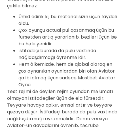
çəkilə bilməz.
Ümid edirik ki, bu material sizin üçün faydalı
oldu.
Çox oyunçu actual pul qazanmaq üçün bu
fürsətdən artıq yararlanıb, bəziləri üçün isə
bu hələ yenidir.
İstifadəçi burada da pulu vaxtında
nağldaşdırmağı öyrənməlidir.
Həm ölkəmizdə, həm də qlobal olaraq ən
çox oynanılan oyunlardan biri olan Aviator
qalibi olmaq üçün sadəcə Mostbet Aviator
Oyna.
Test rejimi də deyilən rejim oyundan məlumatı
olmayan istifadəçilər üçün də əla fürsətdir.
Təyyarə havaya qalxır, əmsal artır və təyyarə
qəzaya düşür. İstifadəçi burada da pulu vaxtında
nağldaşdırmağı öyrənməlidir. Demo versiya
Aviator-un qaydalarını öyrənib, təcrübə