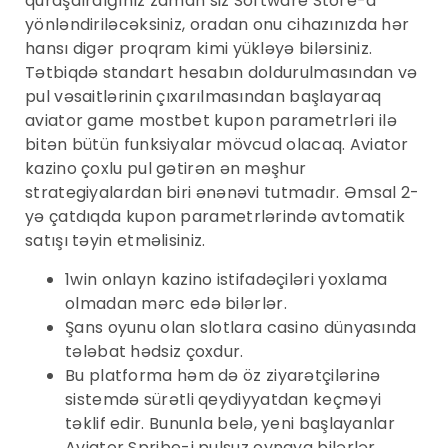
quraşdırdığınız zaman siz Software Store-a
yönləndiriləcəksiniz, oradan onu cihazınızda hər
hansı digər proqram kimi yükləyə bilərsiniz.
Tətbiqdə standart hesabın doldurulmasından və
pul vəsaitlərinin çıxarılmasından başlayaraq
aviator game mostbet kupon parametrləri ilə
bitən bütün funksiyalar mövcud olacaq. Aviator
kazino çoxlu pul gətirən ən məşhur
strategiyalardan biri ənənəvi tutmadır. Əmsal 2-
yə çatdıqda kupon parametrlərində avtomatik
satışı təyin etməlisiniz.
1win onlayn kazino istifadəçiləri yoxlama
olmadan mərc edə bilərlər.
Şans oyunu olan slotlara casino dünyasında
tələbat hədsiz çoxdur.
Bu platforma həm də öz ziyarətçilərinə
sistemdə sürətli qeydiyyatdan keçməyi
təklif edir. Bununla belə, yeni başlayanlar
Aviator Spribe-i pulsuz oynaya bilərlər.