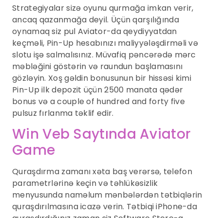
Strategiyalar sizə oyunu qurmağa imkan verir,
ancaq qazanmağa deyil. Üçün qarşılığında
oynamaq siz pul Aviator-da qeydiyyatdan
keçməli, Pin-Up hesabınızı maliyyələşdirməli və
slotu işə salmalısınız. Müvafiq pəncərədə mərc
məbləğini göstərin və raundun başlamasını
gözləyin. Xoş gəldin bonusunun bir hissəsi kimi
Pin-Up ilk depozit üçün 2500 manata qədər
bonus və a couple of hundred and forty five
pulsuz fırlanma təklif edir.
Win Veb Saytında Aviator
Game
Quraşdırma zamanı xəta baş verərsə, telefon
parametrlərinə keçin və təhlükəsizlik
menyusunda naməlum mənbələrdən tətbiqlərin
quraşdırılmasına icazə verin. Tətbiqi iPhone-da