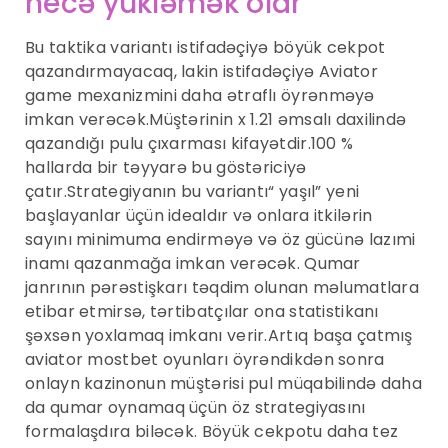
necə yükləmək olar
Bu taktika variantı istifadəçiyə böyük cekpot
qazandırmayacaq, lakin istifadəçiyə Aviator
game mexanizmini daha ətraflı öyrənməyə
imkan verəcək.Müştərinin x 1.21 əmsalı daxilində
qazandığı pulu çıxarması kifayətdir.100 %
hallarda bir təyyarə bu göstəriciyə
çatır.Strategiyanın bu variantı“ yaşıl” yeni
başlayanlar üçün idealdır və onlara itkilərin
sayını minimuma endirməyə və öz gücünə lazımi
inamı qazanmağa imkan verəcək. Qumar
janrının pərəstişkarı təqdim olunan məlumatlara
etibar etmirsə, tərtibatçılar ona statistikanı
şəxsən yoxlamaq imkanı verir.Artıq başa çatmış
aviator mostbet oyunları öyrəndikdən sonra
onlayn kazinonun müştərisi pul müqabilində daha
da qumar oynamaq üçün öz strategiyasını
formalaşdıra biləcək. Böyük cekpotu daha tez