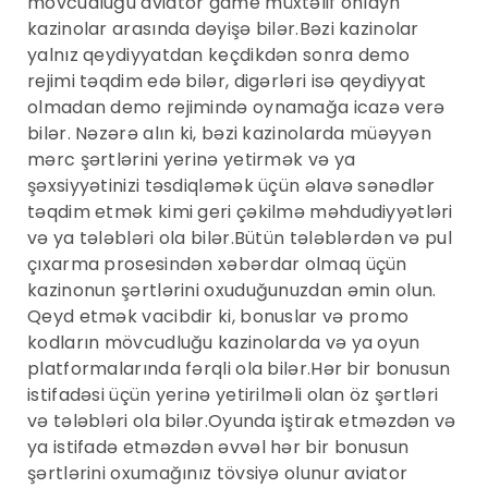
mövcudluğu aviator game müxtəlif onlayn
kazinolar arasında dəyişə bilər.Bəzi kazinolar
yalnız qeydiyyatdan keçdikdən sonra demo
rejimi təqdim edə bilər, digərləri isə qeydiyyat
olmadan demo rejimində oynamağa icazə verə
bilər. Nəzərə alın ki, bəzi kazinolarda müəyyən
mərc şərtlərini yerinə yetirmək və ya
şəxsiyyətinizi təsdiqləmək üçün əlavə sənədlər
təqdim etmək kimi geri çəkilmə məhdudiyyətləri
və ya tələbləri ola bilər.Bütün tələblərdən və pul
çıxarma prosesindən xəbərdar olmaq üçün
kazinonun şərtlərini oxuduğunuzdan əmin olun.
Qeyd etmək vacibdir ki, bonuslar və promo
kodların mövcudluğu kazinolarda və ya oyun
platformalarında fərqli ola bilər.Hər bir bonusun
istifadəsi üçün yerinə yetirilməli olan öz şərtləri
və tələbləri ola bilər.Oyunda iştirak etməzdən və
ya istifadə etməzdən əvvəl hər bir bonusun
şərtlərini oxumağınız tövsiyə olunur aviator