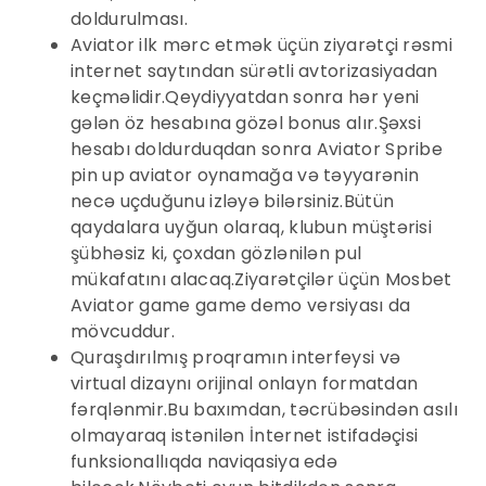
doldurulması.
Aviator ilk mərc etmək üçün ziyarətçi rəsmi
internet saytından sürətli avtorizasiyadan
keçməlidir.Qeydiyyatdan sonra hər yeni
gələn öz hesabına gözəl bonus alır.Şəxsi
hesabı doldurduqdan sonra Aviator Spribe
pin up aviator oynamağa və təyyarənin
necə uçduğunu izləyə bilərsiniz.Bütün
qaydalara uyğun olaraq, klubun müştərisi
şübhəsiz ki, çoxdan gözlənilən pul
mükafatını alacaq.Ziyarətçilər üçün Mosbet
Aviator game game demo versiyası da
mövcuddur.
Quraşdırılmış proqramın interfeysi və
virtual dizaynı orijinal onlayn formatdan
fərqlənmir.Bu baxımdan, təcrübəsindən asılı
olmayaraq istənilən İnternet istifadəçisi
funksionallıqda naviqasiya edə