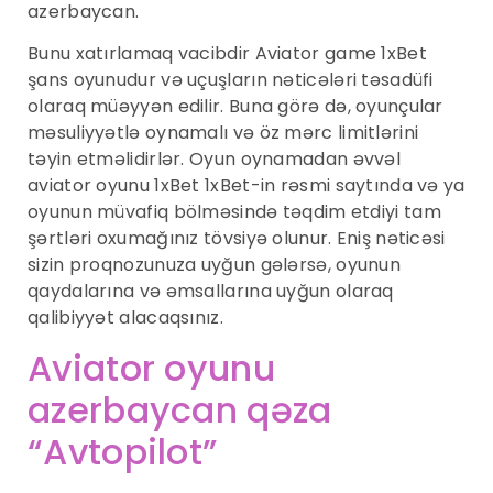
azerbaycan.
Bunu xatırlamaq vacibdir Aviator game 1xBet
şans oyunudur və uçuşların nəticələri təsadüfi
olaraq müəyyən edilir. Buna görə də, oyunçular
məsuliyyətlə oynamalı və öz mərc limitlərini
təyin etməlidirlər. Oyun oynamadan əvvəl
aviator oyunu 1xBet 1xBet-in rəsmi saytında və ya
oyunun müvafiq bölməsində təqdim etdiyi tam
şərtləri oxumağınız tövsiyə olunur. Eniş nəticəsi
sizin proqnozunuza uyğun gələrsə, oyunun
qaydalarına və əmsallarına uyğun olaraq
qalibiyyət alacaqsınız.
Aviator oyunu
azerbaycan qəza
“Avtopilot”