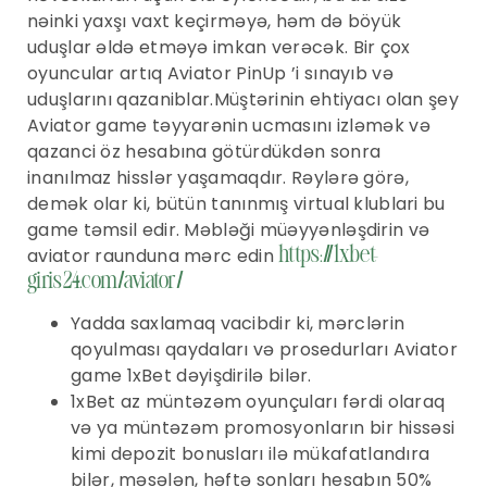
nəinki yaxşı vaxt keçirməyə, həm də böyük
uduşlar əldə etməyə imkan verəcək. Bir çox
oyuncular artıq Aviator PinUp ’i sınayıb və
uduşlarını qazaniblar.Müştərinin ehtiyacı olan şey
Aviator game təyyarənin ucmasını izləmək və
qazanci öz hesabına götürdükdən sonra
inanılmaz hisslər yaşamaqdır. Rəylərə görə,
demək olar ki, bütün tanınmış virtual klublari bu
game təmsil edir. Məbləği müəyyənləşdirin və
aviator raunduna mərc edin
https://1xbet-
giris24.com/aviator/
Yadda saxlamaq vacibdir ki, mərclərin
qoyulması qaydaları və prosedurları Aviator
game 1xBet dəyişdirilə bilər.
1xBet az müntəzəm oyunçuları fərdi olaraq
və ya müntəzəm promosyonların bir hissəsi
kimi depozit bonusları ilə mükafatlandıra
bilər, məsələn, həftə sonları hesabın 50%