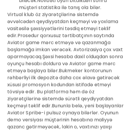
biləcək.Növbəti oyun bitdikdən sonra
müştəri statistika ilə tanış ola bilər.
Virtual klub öz ziyarətçilərinə sistemdə
əvvəlcədən qeydiyyatdan keçməyi və yoxlama
vasitəsilə şəxsiyyətlərini təsdiq etməyi təklif
edir.Prosedur qorxusuz tərtibatçının saytında
Aviator game mərc etməyə və qazanmağa
başlamağa imkan verəcək. Avtorizasiya çox vaxt
aparmayacaq.Şəxsi hesaba daxil olduqdan sonra
oyunçu hesabı doldura və Aviator game mərc
etməyə başlaya bilər.Bukmeker kontorunun
rəhbərliyi ilk depozitə daha cox əlavə gətirəcək
xüsusi promosyon kodundan istifadə etməyi
tövsiyə edir. Bu platforma həm də öz
ziyarətçilərinə sistemdə sürətli qeydiyyatdan
keçməyi təklif edir.Bununla belə, yeni başlayanlar
Aviator Spribe-i pulsuz oynaya bilərlər. Oyunun
demo versiyası müştərinin hesabına maliyyə
qazanc gətirməyəcək, lakin o, vaxtınızı yaxşı