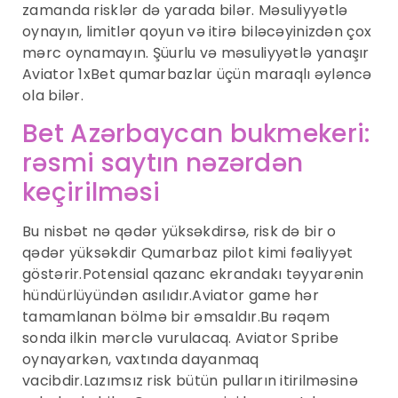
zamanda risklər də yarada bilər. Məsuliyyətlə
oynayın, limitlər qoyun və itirə biləcəyinizdən çox
mərc oynamayın. Şüurlu və məsuliyyətlə yanaşır
Aviator 1xBet qumarbazlar üçün maraqlı əyləncə
ola bilər.
Bet Azərbaycan bukmekeri:
rəsmi saytın nəzərdən
keçirilməsi
Bu nisbət nə qədər yüksəkdirsə, risk də bir o
qədər yüksəkdir Qumarbaz pilot kimi fəaliyyət
göstərir.Potensial qazanc ekrandakı təyyarənin
hündürlüyündən asılıdır.Aviator game hər
tamamlanan bölmə bir əmsaldır.Bu rəqəm
sonda ilkin mərclə vurulacaq. Aviator Spribe
oynayarkən, vaxtında dayanmaq
vacibdir.Lazımsız risk bütün pulların itirilməsinə