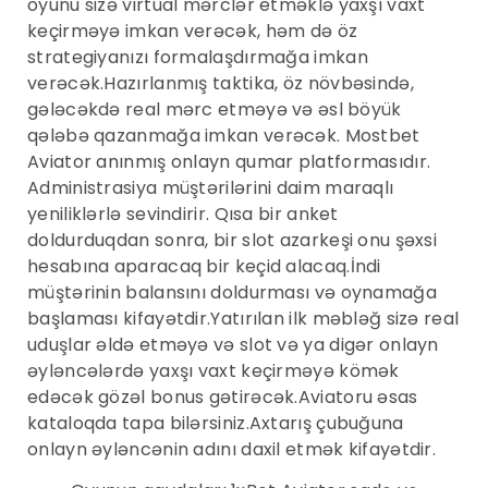
oyunu sizə virtual mərclər etməklə yaxşı vaxt
keçirməyə imkan verəcək, həm də öz
strategiyanızı formalaşdırmağa imkan
verəcək.Hazırlanmış taktika, öz növbəsində,
gələcəkdə real mərc etməyə və əsl böyük
qələbə qazanmağa imkan verəcək. Mostbet
Aviator anınmış onlayn qumar platformasıdır.
Administrasiya müştərilərini daim maraqlı
yeniliklərlə sevindirir. Qısa bir anket
doldurduqdan sonra, bir slot azarkeşi onu şəxsi
hesabına aparacaq bir keçid alacaq.İndi
müştərinin balansını doldurması və oynamağa
başlaması kifayətdir.Yatırılan ilk məbləğ sizə real
uduşlar əldə etməyə və slot və ya digər onlayn
əyləncələrdə yaxşı vaxt keçirməyə kömək
edəcək gözəl bonus gətirəcək.Aviatoru əsas
kataloqda tapa bilərsiniz.Axtarış çubuğuna
onlayn əyləncənin adını daxil etmək kifayətdir.