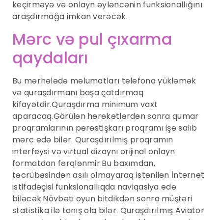
keçirməyə və onlayn əyləncənin funksionallığını
araşdırmağa imkan verəcək.
Mərc və pul çıxarma
qaydaları
Bu mərhələdə məlumatları telefona yükləmək
və quraşdırmanı başa çatdırmaq
kifayətdir.Quraşdırma minimum vaxt
aparacaq.Görülən hərəkətlərdən sonra qumar
proqramlarının pərəstişkarı proqramı işə salıb
mərc edə bilər. Quraşdırılmış proqramın
interfeysi və virtual dizaynı orijinal onlayn
formatdan fərqlənmir.Bu baxımdan,
təcrübəsindən asılı olmayaraq istənilən İnternet
istifadəçisi funksionallıqda naviqasiya edə
biləcək.Növbəti oyun bitdikdən sonra müştəri
statistika ilə tanış ola bilər. Quraşdırılmış Aviator