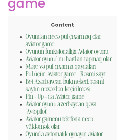
game
Content
Oyundan necə pul çıxarmaq olar
aviator game
Oyunun funksionallığı Aviator oyunu
Aviator oyunu’ nu hardan tapmaq olar
Mərc və pul çıxarma qaydaları
Pul üçün Aviator game – Rəsmi sayt
Bet Azərbaycan bukmekeri: rəsmi
saytın nəzərdən keçirilməsi
Pin – Up – da Aviator game
Aviator oyunu azerbaycan qəza
“Avtopilot”
Aviator gamenu telefona necə
yükləmək olar
Oyunda avtomatik oynayın aviator