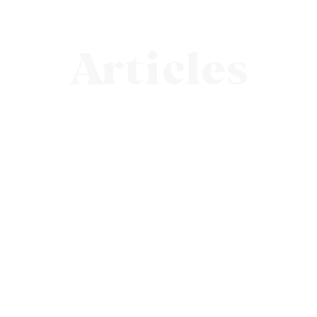
Articles