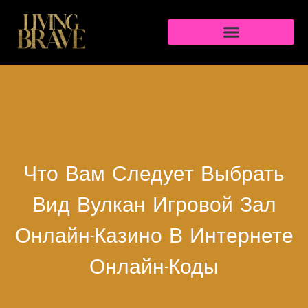
Что Вам Следует Выбрать
Вид Вулкан Игровой Зал
Онлайн-Казино В Интернете
Онлайн-Коды