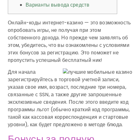
Варианты вывода средств
Онлайн-коды интернет-казино — это возможность
опробовать игры, не получая при этом
собственного дохода. Но прежде чем заявлять об
этом, убедитесь, что вы ознакомлены с условиями
этих бонусов за регистрацию. Это поможет не
пропустить успешный бесплатный ник!
Для начала
зарегистрируйтесь в торговой учетной записи,
указав свое имя, возраст, последние три номера,
связанные с SSN, а также другие запрошенные
эксклюзивные сведения.
После этого введите код
программы льгот (обычно краткий код программы,
такой как кассовая корреспонденция и стартовые
уровни), как будет предложено в методе блюда.
Бонусы за полную