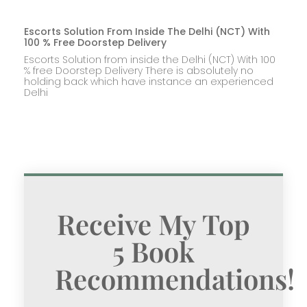
Escorts Solution From Inside The Delhi (NCT) With
100 % Free Doorstep Delivery
Escorts Solution from inside the Delhi (NCT) With 100
% free Doorstep Delivery There is absolutely no
holding back which have instance an experienced
Delhi
Receive My Top
5 Book
Recommendations!