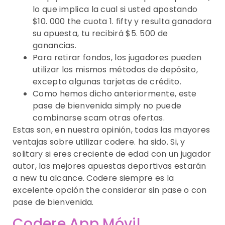
lo que implica la cual si usted apostando
$10. 000 the cuota 1. fifty y resulta ganadora
su apuesta, tu recibirá $5. 500 de
ganancias.
Para retirar fondos, los jugadores pueden
utilizar los mismos métodos de depósito,
excepto algunas tarjetas de crédito.
Como hemos dicho anteriormente, este
pase de bienvenida simply no puede
combinarse scam otras ofertas.
Estas son, en nuestra opinión, todas las mayores
ventajas sobre utilizar codere. ha sido. Si, y
solitary si eres creciente de edad con un jugador
autor, las mejores apuestas deportivas estarán
a new tu alcance. Codere siempre es la
excelente opción the considerar sin pase o con
pase de bienvenida.
Codere App Móvil