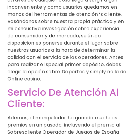
inconveniente y como usuarios quedamos en
manos del herramientas de atención ‘s cliente.
Basándonos sobre nuestra propia práctica y en
mi exhaustiva investigación sobre experiencia
de consumidor y de mercado, su único
disposicion es ponerse durante el lugar sobre
nuestros usuarios a la hora de determinar la
calidad con el servicio de los operadores. Antes
para realizar el special primer depósito, debes
elegir la opción sobre Deportes y simply no la de
Online casino.
Servicio De Atención Al
Cliente:
Además, el manipulador ha ganado muchoas
premios en un pasado, incluyendo el premio al
Sobresaliente Operador de Juegos de España