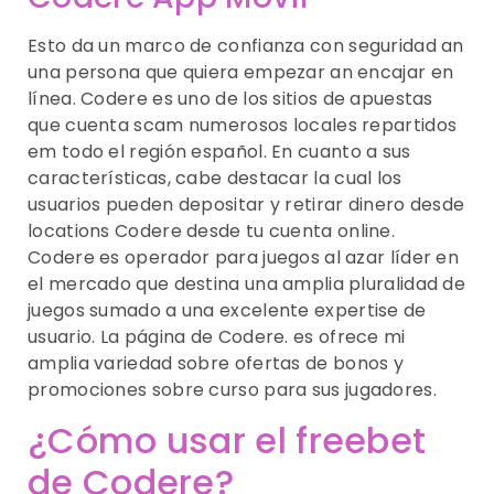
Esto da un marco de confianza con seguridad an
una persona que quiera empezar an encajar en
línea. Codere es uno de los sitios de apuestas
que cuenta scam numerosos locales repartidos
em todo el región español. En cuanto a sus
características, cabe destacar la cual los
usuarios pueden depositar y retirar dinero desde
locations Codere desde tu cuenta online.
Codere es operador para juegos al azar líder en
el mercado que destina una amplia pluralidad de
juegos sumado a una excelente expertise de
usuario. La página de Codere. es ofrece mi
amplia variedad sobre ofertas de bonos y
promociones sobre curso para sus jugadores.
¿Cómo usar el freebet
de Codere?