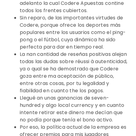
adelanto la cual Codere Apuestas contine
todos los frentes cubiertos.
Sin reparo, de las importantes virtudes de
Codere, porque ofrece los deportes más
populares entre los usuarios como el ping-
pong o el fútbol, cuya dinámica ha sido
perfecta para dar en tiempo real.
La nan cantidad de reseñas positivas alejan
todas las dudas sobre réussi à autenticidad,
ya o qual se ha demostrado que Codere
goza entre ma aceptación de público,
entre otras cosas, por tu legalidad y
fiabilidad en cuanto the los pagos.
Llegué an unas ganancias de seven-
hundred y algo local currency y en cuanto
intente retirar este dinero me decían que
no podía porque tenía el bono activo.
Por eso, la política actual de la empresa es
ofrecer premios para mis jugadores