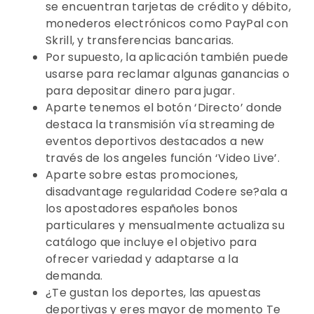
se encuentran tarjetas de crédito y débito,
monederos electrónicos como PayPal con
Skrill, y transferencias bancarias.
Por supuesto, la aplicación también puede
usarse para reclamar algunas ganancias o
para depositar dinero para jugar.
Aparte tenemos el botón ‘Directo’ donde
destaca la transmisión vía streaming de
eventos deportivos destacados a new
través de los angeles función ‘Video Live’.
Aparte sobre estas promociones,
disadvantage regularidad Codere se?ala a
los apostadores españoles bonos
particulares y mensualmente actualiza su
catálogo que incluye el objetivo para
ofrecer variedad y adaptarse a la
demanda.
¿Te gustan los deportes, las apuestas
deportivas y eres mayor de momento Te