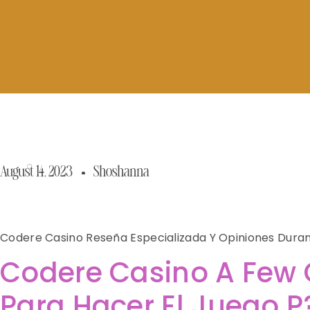
August 14, 2023
Shoshanna
Codere Casino Reseña Especializada Y Opiniones Dura
Codere Casino A Few 
Para Hacer El Juego P?