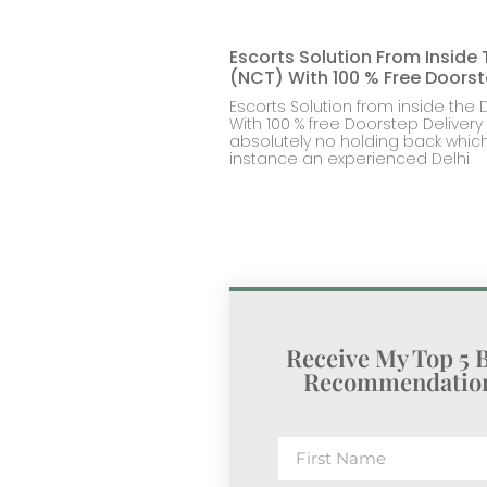
Escorts Solution From Inside 
(NCT) With 100 % Free Doorst
Escorts Solution from inside the D
With 100 % free Doorstep Delivery 
absolutely no holding back whic
instance an experienced Delhi
Receive My Top 5 
Recommendation