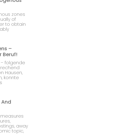
Erogenous
genous zones
ually of
er to obtain
ably
ens –
 Beruf!
 – folgende
sprechend
ten Hausen,
n, konnte
s
s And
d measures
ures,
stings, away
omic topic,