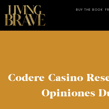
BUY THE BOOK
F
Codere Casino Rese
Opiniones D