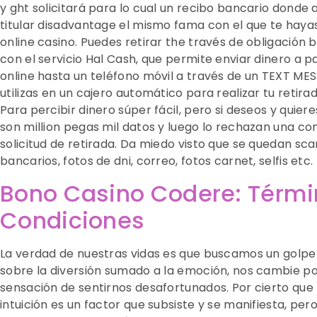
y ght solicitará para lo cual un recibo bancario dond
titular disadvantage el mismo fama con el que te hayas
online casino. Puedes retirar the través de obligación 
con el servicio Hal Cash, que permite enviar dinero a p
online hasta un teléfono móvil a través de un TEXT ME
utilizas en un cajero automático para realizar tu retira
Para percibir dinero súper fácil, pero si deseos y quier
son million pegas mil datos y luego lo rechazan una co
solicitud de retirada. Da miedo visto que se quedan sc
bancarios, fotos de dni, correo, fotos carnet, selfis etc.
Bono Casino Codere: Térmi
Condiciones
La verdad de nuestras vidas es que buscamos un golpe 
sobre la diversión sumado a la emoción, nos cambie p
sensación de sentirnos desafortunados. Por cierto qu
intuición es un factor que subsiste y se manifiesta, pe