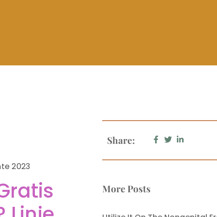
Share:
nte 2023
Gratis
More Posts
 Linje