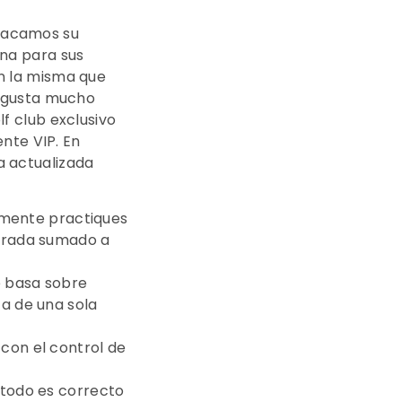
tacamos su
una para sus
n la misma que
y gusta mucho
f club exclusivo
ente VIP. En
a actualizada
ormente practiques
agrada sumado a
e basa sobre
ta de una sola
con el control de
e todo es correcto