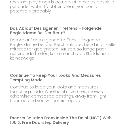
resistant playthings is actually of these as possible
put under water to obtain clean, you could
potentially probably
Das Ablauf Des Eigenen Treffens – Folgende
Begleitdame Bei Der Beruf!
Das Ablauf des eigenen Treffens – folgende
Begleitdame bei der Beruf! Entsprechend inoffizieller
mitarbeiter geeigneten Hausen, so lange paar
aufeinandertreffen, konnte auch das Stelldichein
keineswegs
Continue To Keep Your Looks And Measures
Tempting Model
Continue to keep your looks and measures
tempting model Whether it’s pictures, movies,
otherwise composed postings, away from light-
hearted and you will comic topic, all
Escorts Solution From Inside The Delhi (NCT) With
100 % Free Doorstep Delivery