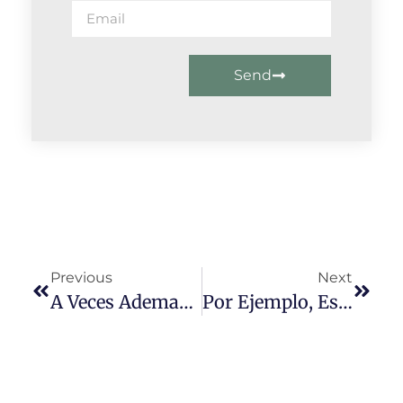
Send
Previous
Next
A Veces Ademas Nos Da Aprieto Hablar De Sexo Con El Pasar Del Tiempo Chicas Si Les Suena
Por Ejemplo, Especi­fica La Citacion En Aquel Lugar Que Fue Tan Relevante Para