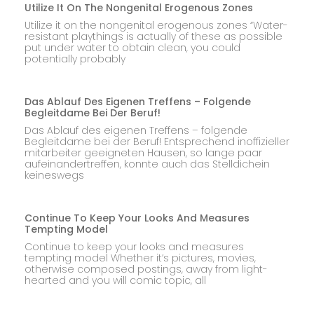
Utilize It On The Nongenital Erogenous Zones
Utilize it on the nongenital erogenous zones “Water-
resistant playthings is actually of these as possible
put under water to obtain clean, you could
potentially probably
Das Ablauf Des Eigenen Treffens – Folgende
Begleitdame Bei Der Beruf!
Das Ablauf des eigenen Treffens – folgende
Begleitdame bei der Beruf! Entsprechend inoffizieller
mitarbeiter geeigneten Hausen, so lange paar
aufeinandertreffen, konnte auch das Stelldichein
keineswegs
Continue To Keep Your Looks And Measures
Tempting Model
Continue to keep your looks and measures
tempting model Whether it’s pictures, movies,
otherwise composed postings, away from light-
hearted and you will comic topic, all