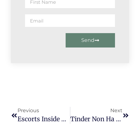
Send
Previous
Next
Escorts Inside Dresden – Modelle, Callgirls & Escortservice As Part Of Florenz An Der Elbe
Tinder Non Ha Privazione Di Grandi Presentazioni, Essendo L’app Di Incontri