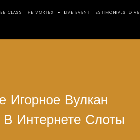
REE CLASS
THE VORTEX
LIVE EVENT
TESTIMONIALS
DIVE
е Игорное Вулкан
 В Интернете Слоты