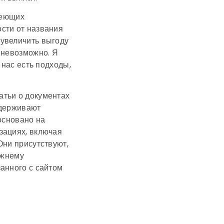
меющих
сти от названия
увеличить выгоду
 невозможно. Я
 нас есть подходы,
атьи о документах
ддерживают
основано на
зациях, включая
Они присутствуют,
ежнему
анного с сайтом