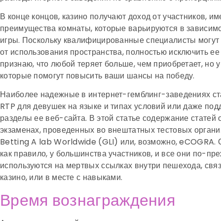
В конце концов, казино получают доход от участников, и
преимущества комнаты, которые варьируются в зависимо
игры. Поскольку квалифицированные специалисты могут 
от использования пространства, полностью исключить ее
признаю, что любой теряет больше, чем приобретает, но у
которые помогут повысить ваши шансы на победу.
Наиболее надежные в интернет-гемблинг-заведениях ст
RTP для девушек на языке и типах условий или даже по
разделы ее веб-сайта. В этой статье содержание статей 
экзаменах, проведенных во внештатных тестовых органи
Betting A lab Worldwide (GLI) или, возможно, eCOGRA. 
как правило, у большинства участников, и все они по-пр
используются на мертвых ссылках внутри пешехода, связ
казино, или в месте с навыками.
Время вознаграждения