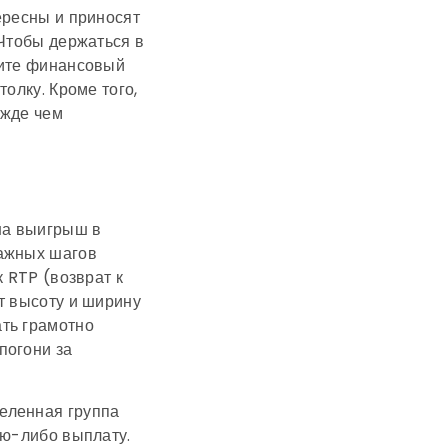
ересны и приносят
 Чтобы держаться в
жите финансовый
олку. Кроме того,
ежде чем
на выигрыш в
важных шагов
к RTP (возврат к
т высоту и ширину
ть грамотно
погони за
еленная группа
ую-либо выплату.