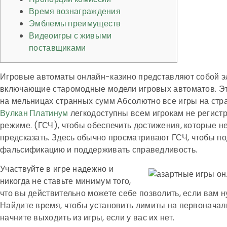
Время вознаграждения
Эмблемы преимуществ
Видеоигры с живыми
поставщиками
Игровые автоматы онлайн-казино представляют собой э
включающие старомодные модели игровых автоматов. Э
на мельницах странных сумм Абсолютно все игры на стр
легкодоступны всем игрокам не регист
Вулкан Платинум
режиме. (ГСЧ), чтобы обеспечить достижения, которые 
предсказать.
Здесь обычно просматривают ГСЧ, чтобы п
фальсификацию и поддерживать справедливость.
Участвуйте в игре надежно и
никогда не ставьте минимум того,
что вы действительно можете себе позволить, если вам н
Найдите время, чтобы установить лимиты на первоначал
начните выходить из игры, если у вас их нет.