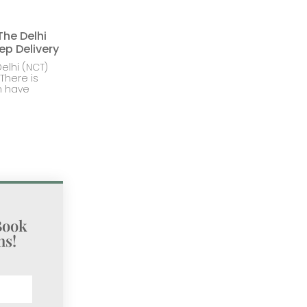
The Delhi
ep Delivery
elhi (NCT)
There is
h have
Book
s!