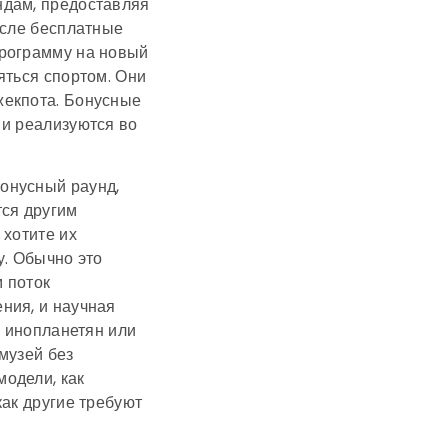
ндам, предоставляя
исле бесплатные
программу на новый
яться спортом. Они
жекпота. Бонусные
 и реализуются во
онусный раунд,
тся другим
 хотите их
у. Обычно это
м поток
ния, и научная
е инопланетян или
музей без
одели, как
как другие требуют