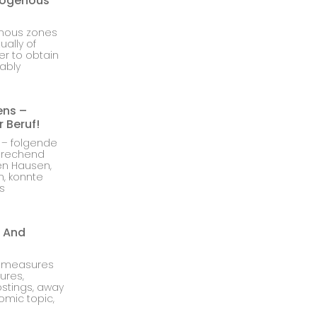
Erogenous
genous zones
ually of
er to obtain
ably
ens –
 Beruf!
 – folgende
sprechend
ten Hausen,
n, konnte
s
s And
d measures
ures,
stings, away
omic topic,