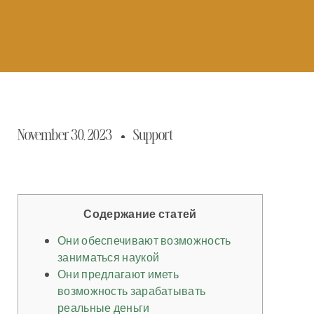
November 30, 2023
Support
Содержание статей
Они обеспечивают возможность
заниматься наукой
Они предлагают иметь
возможность зарабатывать
реальные деньги