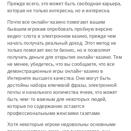
Прежде всего, это может быть свободная карьера,
которая не только интересна, но и интересна.
Почти все онлайн-казино помогают вашим
бывшим игрокам опробовать пробную версию
видео-слота в электронном казино, прежде чем
начать получать реальный доход. Этот метод не
только помогает вести бизнес, но и позволяет
получить деньги для открытия онлайн-казино. Тем
не менее, убедитесь, что вы сообщаете, что все
демонстрационные игры онлайн-казино в
Интернете высшего качества. Они могут быть
достойны набора ключевой фразы, электронной
почты и начального количества ячеек, что может
быть чем-то важным для некоторых людей,
которые по содержанию остаются
профессиональными женскими газетами.
Хотя некоторые игроки недовольны основными