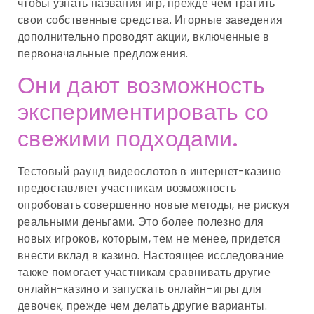
чтобы узнать названия игр, прежде чем тратить
свои собственные средства. Игорные заведения
дополнительно проводят акции, включенные в
первоначальные предложения.
Они дают возможность
экспериментировать со
свежими подходами.
Тестовый раунд видеослотов в интернет-казино
предоставляет участникам возможность
опробовать совершенно новые методы, не рискуя
реальными деньгами. Это более полезно для
новых игроков, которым, тем не менее, придется
внести вклад в казино. Настоящее исследование
также помогает участникам сравнивать другие
онлайн-казино и запускать онлайн-игры для
девочек, прежде чем делать другие варианты.