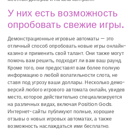
У них есть возможность
опробовать свежие игры.
Демонстрационные игровые автоматы — это
отличный способ опробовать новые игры онлайн-
казино и применить свой талант. Они также могут
помочь вам решить, подходит ли вам ваш раунд.
Кроме того, они предоставят вам более полную
информацию о любой волатильности слота, не
ставя под угрозу ваши доллары. Несколько демо-
версий любого игрового автомата онлайн, увидев
место, которое действительно специализируется
на различных видах, включая Position Gods.
Интернет-сайты публикуют полные, хорошие
отзывы о новых игровых автоматах, а также
возможность наслаждаться ими бесплатно.