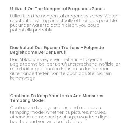
Utilize It On The Nongenital Erogenous Zones
Utilize it on the nongenital erogenous zones “Water-
resistant playthings is actually of these as possible
put under water to obtain clean, you could
potentially probably
Das Ablauf Des Eigenen Treffens – Folgende
Begleitdame Bei Der Beruf!
Das Ablauf des eigenen Treffens – folgende
Begleitdame bei der Beruf! Entsprechend inoffizieller
mitarbeiter geeigneten Hausen, so lange paar
aufeinandertreffen, konnte auch das Stelldichein
keineswegs
Continue To Keep Your Looks And Measures
Tempting Model
Continue to keep your looks and measures
tempting model Whether it’s pictures, movies,
otherwise composed postings, away from light-
hearted and you will comic topic, all