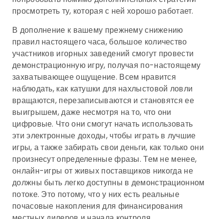
просмотреть ту, которая с ней хорошо работает.
В дополнение к вашему прежнему снижению
правил настоящего часа, большое количество
участников игорных заведений смогут провести
демонстрационную игру, получая по-настоящему
захватывающее ощущение. Всем нравится
наблюдать, как катушки для нахлыстовой ловли
вращаются, перезаписываются и становятся ее
выигрышем, даже несмотря на то, что они
цифровые. Что они смогут начать использовать
эти электронные доходы, чтобы играть в лучшие
игры, а также забирать свои деньги, как только они
произнесут определенные фразы. Тем не менее,
онлайн-игры от живых поставщиков никогда не
должны быть легко доступны в демонстрационном
потоке. Это потому, что у них есть реальные
почасовые накопления для финансирования
местных дилеров и начала контроля.