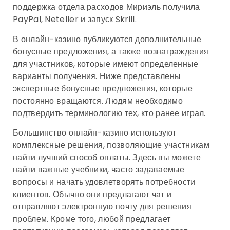
поддержка отдела расходов Мириэль получила
PayPal, Neteller и запуск Skrill.
В онлайн-казино публикуются дополнительные
бонусные предложения, а также вознаграждения
для участников, которые имеют определенные
варианты получения. Ниже представлены
экспертные бонусные предложения, которые
постоянно вращаются. Людям необходимо
подтвердить терминологию тех, кто ранее играл.
Большинство онлайн-казино используют
комплексные решения, позволяющие участникам
найти лучший способ оплаты. Здесь вы можете
найти важные учебники, часто задаваемые
вопросы и начать удовлетворять потребности
клиентов. Обычно они предлагают чат и
отправляют электронную почту для решения
проблем. Кроме того, любой предлагает