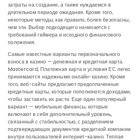
затраты на создание, а также нуждаемся в
длительном периоде ожидания. Кроме того,
некоторые методы, как правило, более безопасны,
чем эти. Выбор подходящего начинается с
требований геймера и исходного финансового
положения.
Самые известные варианты первоначального
взноса в казино — денежная и кредитная карта.
Mastercard, Платежная карта и условия ЕС легко
принимаются надежными онлайн-казино. Кроме
того, веб-сайты предлагают предоплаченные
кредитные карты, которые пополняются доходами,
чтобы заставить их расти. Еще один популярный
вариант — мобильные финансы, которые
включают в себя дополнительный уровень,
связанный с стабильностью, с разделением
подтверждающих документов кредитной компании
внутри пользователей интернет-казино. Теплая