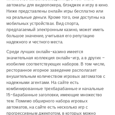
автоматы для видеопокера, блэкджек и игру в кино.
Ниже представлены онлайн игры бесплатно или
на реальные деньги. Кроме того, они доступны на
мобильных устройствах. Вид спорта,
предлагаемый электронным казино, может иметь
большое значение, учитывая его репутацию
надежного и честного места.
Среди лучших онлайн-казино имеется
значительная коллекция онлайн-игр, а в других –
изобилие соответствующих наборов. В том числе,
ресторанное игорное заведение располагает
внушительным количеством игровых автоматов с
надежными агентами. На сайте есть
комбинированные трехбарабанные и начальные
15-барабанные заголовки, имеющие множество
тем. Помимо обширного набора игровых
автоматов, на сайте есть несколько игр с
прогрессивным джекпотом, в которых можно