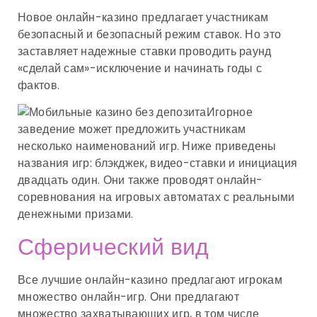
Новое онлайн-казино предлагает участникам
безопасный и безопасный режим ставок. Но это
заставляет надежные ставки проводить раунд
«сделай сам»-исключение и начинать годы с
фактов.
Игорное
заведение может предложить участникам
несколько наименований игр. Ниже приведены
названия игр: блэкджек, видео-ставки и инициация
двадцать один.
Они также проводят онлайн-
соревнования на игровых автоматах с реальными
денежными призами.
Сферический вид
Все лучшие онлайн-казино предлагают игрокам
множество онлайн-игр. Они предлагают
множество захватывающих игр, в том числе