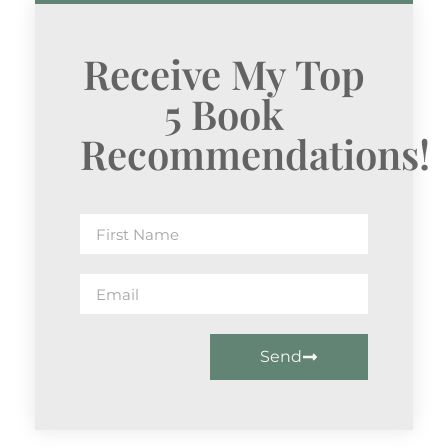
Receive My Top
5 Book
Recommendations!
Send