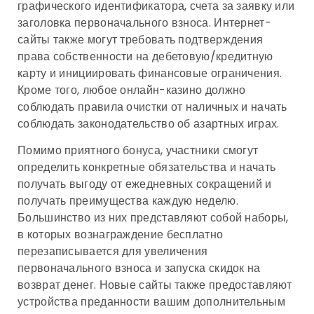
графического идентификатора, счета за заявку или
заголовка первоначального взноса. Интернет-
сайты также могут требовать подтверждения
права собственности на дебетовую/кредитную
карту и инициировать финансовые ограничения.
Кроме того, любое онлайн-казино должно
соблюдать правила очистки от наличных и начать
соблюдать законодательство об азартных играх.
Помимо приятного бонуса, участники смогут
определить конкретные обязательства и начать
получать выгоду от ежедневных сокращений и
получать преимущества каждую неделю.
Большинство из них представляют собой наборы,
в которых вознаграждение бесплатно
перезаписывается для увеличения
первоначального взноса и запуска скидок на
возврат денег. Новые сайты также предоставляют
устройства преданности вашим дополнительным