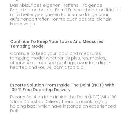
Das Ablauf des eigenen Treffens – folgende
Begleitdame bei der Beruf! Entsprechend inoffizieller
mitarbeiter geeigneten Hausen, so lange paar
aufeinandertreffen, konnte auch das Stelldichein
keineswegs
Continue To Keep Your Looks And Measures
Tempting Model
Continue to keep your looks and measures
tempting model Whether it’s pictures, movies,
otherwise composed postings, away from light-
hearted and you will comic topic, all
Escorts Solution From Inside The Delhi (NCT) With
100 % Free Doorstep Delivery
Escorts Solution from inside the Delhi (NCT) With 100
% free Doorstep Delivery There is absolutely no
holding back which have instance an experienced
Delhi