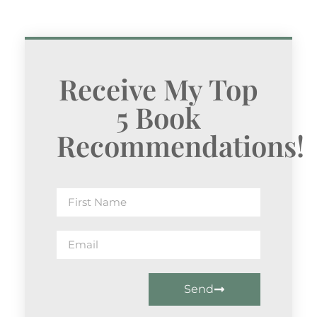
Receive My Top
5 Book
Recommendations!
Send