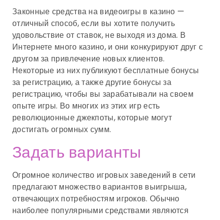
Законные средства на видеоигры в казино —
отличный способ, если вы хотите получить
удовольствие от ставок, не выходя из дома. В
Интернете много казино, и они конкурируют друг с
другом за привлечение новых клиентов.
Некоторые из них публикуют бесплатные бонусы
за регистрацию, а также другие бонусы за
регистрацию, чтобы вы зарабатывали на своем
опыте игры. Во многих из этих игр есть
революционные джекпоты, которые могут
достигать огромных сумм.
Задать варианты
Огромное количество игровых заведений в сети
предлагают множество вариантов выигрыша,
отвечающих потребностям игроков. Обычно
наиболее популярными средствами являются