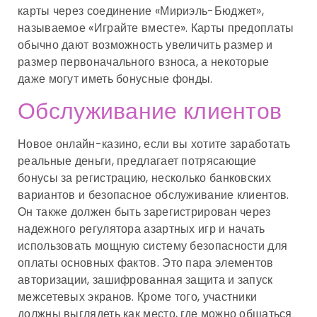
карты через соединение «Мириэль-Бюджет»,
называемое «Играйте вместе». Карты предоплаты
обычно дают возможность увеличить размер и
размер первоначального взноса, а некоторые
даже могут иметь бонусные фонды.
Обслуживание клиентов
Новое онлайн-казино, если вы хотите заработать
реальные деньги, предлагает потрясающие
бонусы за регистрацию, несколько банковских
вариантов и безопасное обслуживание клиентов.
Он также должен быть зарегистрирован через
надежного регулятора азартных игр и начать
использовать мощную систему безопасности для
оплаты основных фактов. Это пара элементов
авторизации, зашифрованная защита и запуск
межсетевых экранов. Кроме того, участники
должны выглядеть как место, где можно общаться