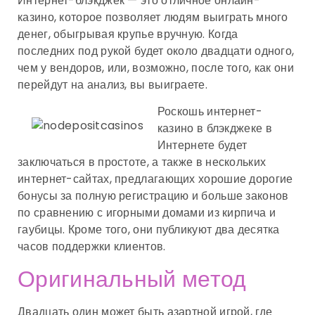
Интернет-блэкджек — это отличное онлайн-
казино, которое позволяет людям выиграть много
денег, обыгрывая крупье вручную.
Когда
последних под рукой будет около двадцати одного,
чем у вендоров, или, возможно, после того, как они
перейдут на анализ, вы выиграете.
Роскошь интернет-
казино в блэкджеке в
Интернете будет
заключаться в простоте, а также в нескольких
интернет-сайтах, предлагающих хорошие дорогие
бонусы за полную регистрацию и больше законов
по сравнению с игорными домами из кирпича и
гаубицы. Кроме того, они публикуют два десятка
часов поддержки клиентов.
Оригинальный метод
Двадцать один может быть азартной игрой, где