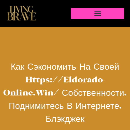
Как Сэкономить На Своей
Https://eldorado-
Online.win/ Собственности.
Поднимитесь В Интернете.
Блэкджек