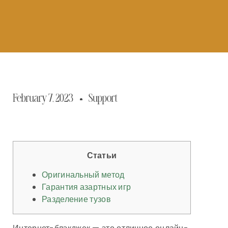
February 7, 2023
Support
Статьи
Оригинальный метод
Гарантия азартных игр
Разделение тузов