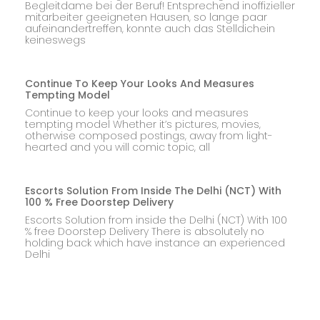
Begleitdame bei der Beruf! Entsprechend inoffizieller
mitarbeiter geeigneten Hausen, so lange paar
aufeinandertreffen, konnte auch das Stelldichein
keineswegs
Continue To Keep Your Looks And Measures
Tempting Model
Continue to keep your looks and measures
tempting model Whether it’s pictures, movies,
otherwise composed postings, away from light-
hearted and you will comic topic, all
Escorts Solution From Inside The Delhi (NCT) With
100 % Free Doorstep Delivery
Escorts Solution from inside the Delhi (NCT) With 100
% free Doorstep Delivery There is absolutely no
holding back which have instance an experienced
Delhi