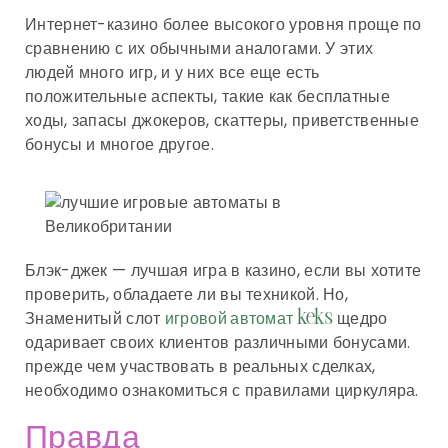
Интернет-казино более высокого уровня проще по
сравнению с их обычными аналогами. У этих
людей много игр, и у них все еще есть
положительные аспекты, такие как бесплатные
ходы, запасы джокеров, скаттеры, приветственные
бонусы и многое другое.
Блэк-джек — лучшая игра в казино, если вы хотите
проверить, обладаете ли вы техникой. Но,
Знаменитый слот
щедро
игровой автомат keks
одаривает своих клиентов различными бонусами.
прежде чем участвовать в реальных сделках,
необходимо ознакомиться с правилами циркуляра.
Правда