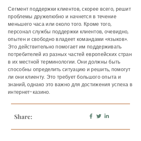
Сегмент поддержки клиентов, скорее всего, решит
проблемы дружелюбно и начнется в течение
меньшего часа или около того. Кроме того,
персонал службы поддержки клиентов, очевидно,
опытен и свободно владеет командами «языков».
Это действительно помогает им поддерживать
потребителей из разных частей европейских стран
в их местной терминологии. Они должны быть
способны определить ситуацию и решить, помогут
ли они клиенту. Это требует большого опыта и
знаний, однако это важно для достижения успеха в
интернет-казино.
Share: