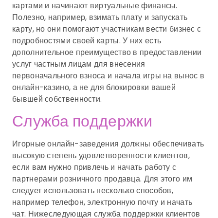
картами и начинают виртуальные финансы.
Полезно, например, взимать плату и запускать
карту, но они помогают участникам вести бизнес с
подробностями своей карты. У них есть
дополнительное преимущество в предоставлении
услуг частным лицам для внесения
первоначального взноса и начала игры на вынос в
онлайн-казино, а не для блокировки вашей
бывшей собственности.
Служба поддержки
Игорные онлайн-заведения должны обеспечивать
высокую степень удовлетворенности клиентов,
если вам нужно привлечь и начать работу с
партнерами розничного продавца. Для этого им
следует использовать несколько способов,
например телефон, электронную почту и начать
чат. Нижеследующая служба поддержки клиентов