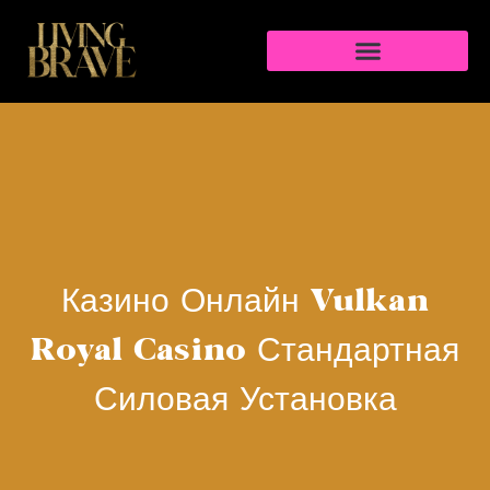
Казино Онлайн Vulkan
Royal Casino Стандартная
Силовая Установка