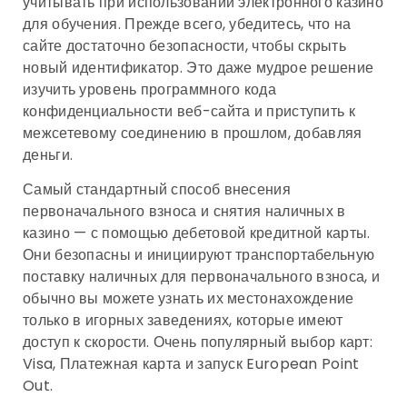
учитывать при использовании электронного казино
для обучения. Прежде всего, убедитесь, что на
сайте достаточно безопасности, чтобы скрыть
новый идентификатор. Это даже мудрое решение
изучить уровень программного кода
конфиденциальности веб-сайта и приступить к
межсетевому соединению в прошлом, добавляя
деньги.
Самый стандартный способ внесения
первоначального взноса и снятия наличных в
казино — с помощью дебетовой кредитной карты.
Они безопасны и инициируют транспортабельную
поставку наличных для первоначального взноса, и
обычно вы можете узнать их местонахождение
только в игорных заведениях, которые имеют
доступ к скорости. Очень популярный выбор карт:
Visa, Платежная карта и запуск European Point
Out.