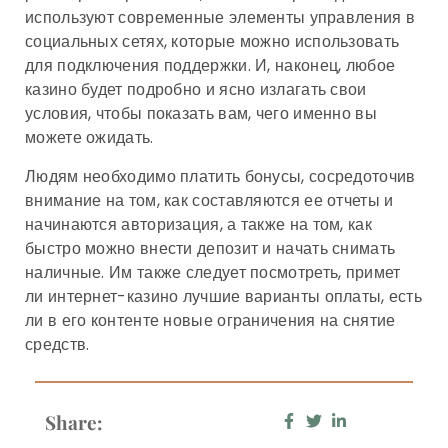
используют современные элементы управления в
социальных сетях, которые можно использовать
для подключения поддержки. И, наконец, любое
казино будет подробно и ясно излагать свои
условия, чтобы показать вам, чего именно вы
можете ожидать.
Людям необходимо платить бонусы, сосредоточив
внимание на том, как составляются ее отчеты и
начинаются авторизация, а также на том, как
быстро можно внести депозит и начать снимать
наличные. Им также следует посмотреть, примет
ли интернет-казино лучшие варианты оплаты, есть
ли в его контенте новые ограничения на снятие
средств.
Share: