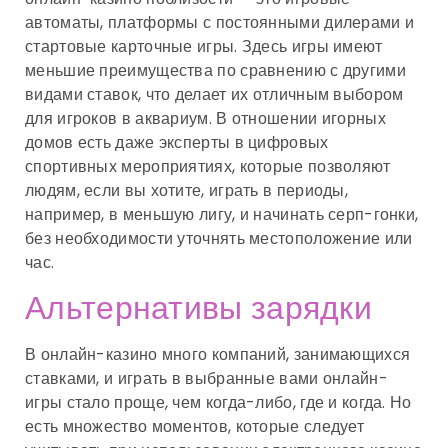
автоматы, платформы с постоянными дилерами и
стартовые карточные игры. Здесь игры имеют
меньшие преимущества по сравнению с другими
видами ставок, что делает их отличным выбором
для игроков в аквариум. В отношении игорных
домов есть даже эксперты в цифровых
спортивных мероприятиях, которые позволяют
людям, если вы хотите, играть в периоды,
например, в меньшую лигу, и начинать серп-гонки,
без необходимости уточнять местоположение или
час.
Альтернативы зарядки
В онлайн-казино много компаний, занимающихся
ставками, и играть в выбранные вами онлайн-
игры стало проще, чем когда-либо, где и когда. Но
есть множество моментов, которые следует