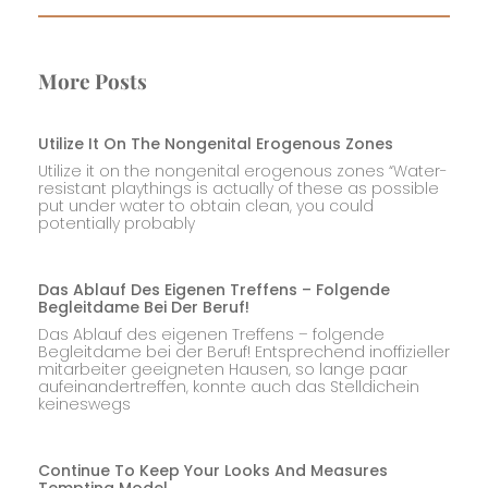
More Posts
Utilize It On The Nongenital Erogenous Zones
Utilize it on the nongenital erogenous zones “Water-
resistant playthings is actually of these as possible
put under water to obtain clean, you could
potentially probably
Das Ablauf Des Eigenen Treffens – Folgende
Begleitdame Bei Der Beruf!
Das Ablauf des eigenen Treffens – folgende
Begleitdame bei der Beruf! Entsprechend inoffizieller
mitarbeiter geeigneten Hausen, so lange paar
aufeinandertreffen, konnte auch das Stelldichein
keineswegs
Continue To Keep Your Looks And Measures