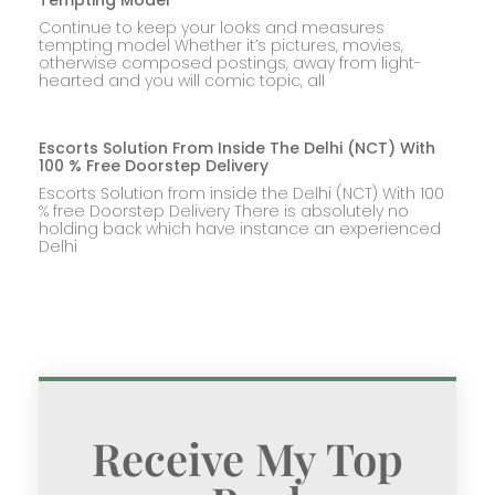
Tempting Model
Continue to keep your looks and measures
tempting model Whether it’s pictures, movies,
otherwise composed postings, away from light-
hearted and you will comic topic, all
Escorts Solution From Inside The Delhi (NCT) With
100 % Free Doorstep Delivery
Escorts Solution from inside the Delhi (NCT) With 100
% free Doorstep Delivery There is absolutely no
holding back which have instance an experienced
Delhi
Receive My Top