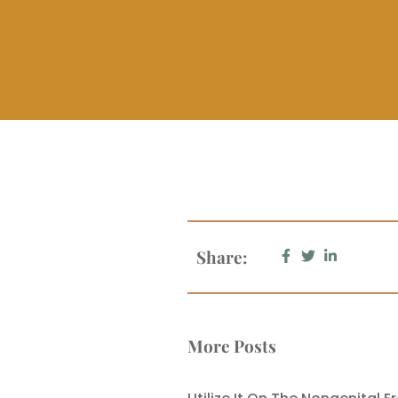
Share:
More Posts