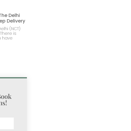
The Delhi
ep Delivery
elhi (NCT)
There is
h have
Book
s!