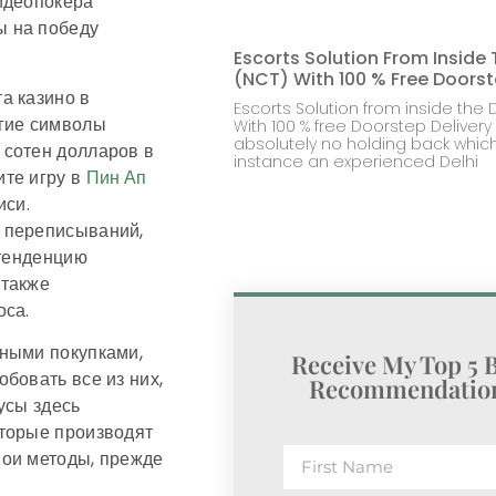
идеопокера
ы на победу
Escorts Solution From Inside 
(NCT) With 100 % Free Doorst
а казино в
Escorts Solution from inside the D
угие символы
With 100 % free Doorstep Delivery 
absolutely no holding back whic
 сотен долларов в
instance an experienced Delhi
ите игру в
Пин Ап
иси.
 переписываний,
 тенденцию
 также
оса.
ными покупками,
Receive My Top 5 
бовать все из них,
Recommendation
усы здесь
оторые производят
вои методы, прежде