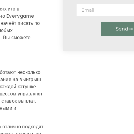
ях игр в
ино Everygame
начнёт писать по
Send
 любых
й. Вы сможете
ботают несколько
мание на выигрыш
 каждой катушке
оцессом управляют
 ставок выплат.
рными и
 отлично подходят
зучить основы, не