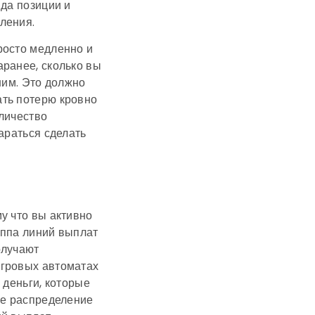
нда позиции и
ления.
росто медленно и
аранее, сколько вы
ним. Это должно
ать потерю кровно
личество
араться сделать
у что вы активно
уппа линий выплат
олучают
игровых автоматах
 деньги, которые
ое распределение