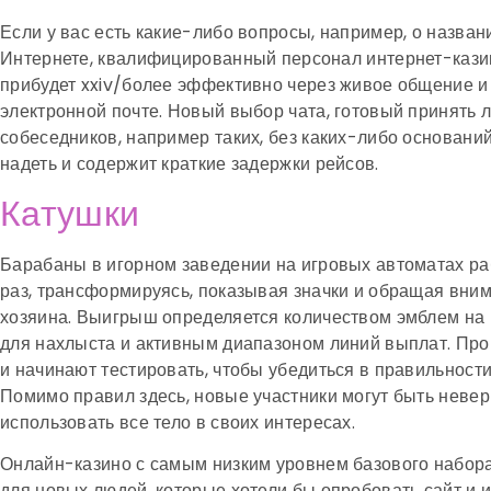
Если у вас есть какие-либо вопросы, например, о названи
Интернете, квалифицированный персонал интернет-каз
прибудет xxiv/более эффективно через живое общение и 
электронной почте. Новый выбор чата, готовый принять
собеседников, например таких, без каких-либо основани
надеть и содержит краткие задержки рейсов.
Катушки
Барабаны в игорном заведении на игровых автоматах ра
раз, трансформируясь, показывая значки и обращая вни
хозяина. Выигрыш определяется количеством эмблем на
для нахлыста и активным диапазоном линий выплат. Пр
и начинают тестировать, чтобы убедиться в правильности
Помимо правил здесь, новые участники могут быть неве
использовать все тело в своих интересах.
Онлайн-казино с самым низким уровнем базового набора
для новых людей, которые хотели бы опробовать сайт и и