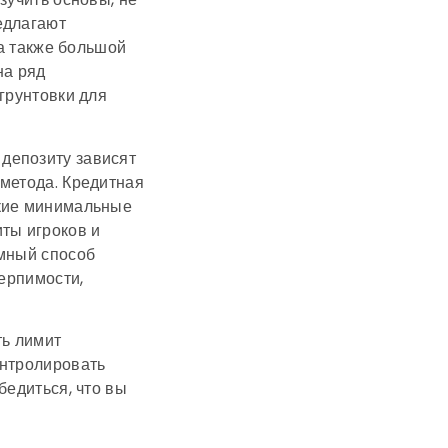
едлагают
 а также большой
на ряд
грунтовки для
депозиту зависят
 метода. Кредитная
зкие минимальные
ты игроков и
умный способ
терпимости,
ть лимит
онтролировать
бедиться, что вы