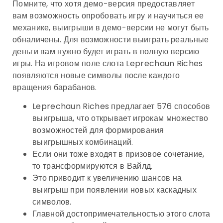
Помните, что хотя демо-версия предоставляет
вам возможность опробовать игру и научиться ее
механике, выигрыши в демо-версии не могут быть
обналичены. Для возможности выиграть реальные
деньги вам нужно будет играть в полную версию
игры. На игровом поле слота Leprechaun Riches
появляются новые символы после каждого
вращения барабанов.
Leprechaun Riches предлагает 576 способов
выигрыша, что открывает игрокам множество
возможностей для формирования
выигрышных комбинаций.
Если они тоже входят в призовое сочетание,
то трансформируются в Вайлд.
Это приводит к увеличению шансов на
выигрыш при появлении новых каскадных
символов.
Главной достопримечательностью этого слота