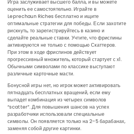
Игра заслуживает высшего балла, и вы можете
оценить ее самостоятельно. Играйте в
Leprechaun Riches бесплатно и ищите
оптимальные стратегии для победы. Если захотите
рискнуть, то зарегистрируйтесь в казино и
сделайте реальные ставки. Учтите, что фриспины
активируются не только с помощью Скаттеров.
При этом в ходе фриспинов действует
прогрессивный множитель, который стартует с х1.
Обычными символами по классике выступают
различные карточные масти.
Бонусной игры нет, но игрок может активировать
пятнадцать бесплатных вращений, если ему
выпадет комбинация из четырех символов
“scatter”. Для повышения шансов на успех
разработчики использовали специальные
символы. Он появляется только на 2–5 барабанах,
заменяя собой другие картинки.