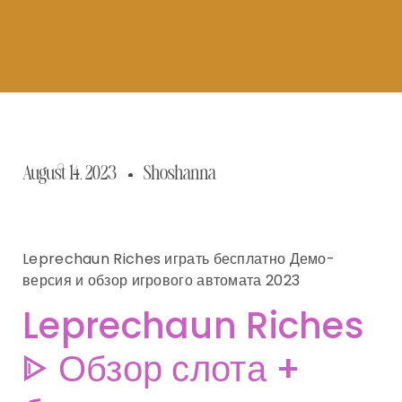
August 14, 2023
Shoshanna
Leprechaun Riches играть бесплатно Демо-
версия и обзор игрового автомата 2023
Leprechaun Riches
ᐈ Обзор слота +