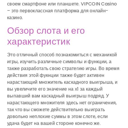
своем смартфоне или планшете. VIPCOIN Casino
– это первоклассная платформа для онлайн-
казино.
Обзор слота и его
характеристик
Это отличный способ познакомиться с механикой
игры, изучить различные символы и функции, а
также разработать свою стратегию игры. Во время
действия этой фукнции также будет активен
нарастающий множитель каскадного выигрыша, и
вы увеличите его значение на х1 за каждый
выпавший вам каскадный выигрыш подряд. У
нарастающего множителя здесь нет ограничения,
так что вы сможете действительно выиграть
довольно неплохие суммы в этом слоте, если
удача будет на вашей стороне конечно же.