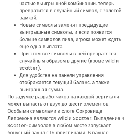
частью выигрышной комбинации, теперь
превратится в случайный символ, с золотой
рамкой.
Новые символы заменят предыдущие
выигрышные символы, и если появится
больше символов пива, игрока может ждать
еще одна выплата.
При этом все символы в ней превратятся
случайным образом в другие (кроме wild и
scatter).
Для удобства на панели управления
отображается текущий баланс, а также
выигранная сумма.
По задумке разработчиков на каждой вертикали
может выпасть от двух до шести элементов.
Особыми символами в слоте Сокровище
Лепрекона являются Wild и Scatter. Выпадение 4
Scatter-символов в любом месте запускает
бонусный раунд с 15 фриспинами. В раунде