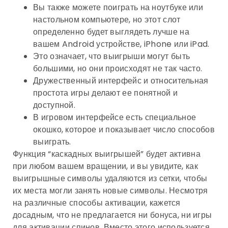
Вы также можете поиграть на ноутбуке или
настольном компьютере, но этот слот
определенно будет выглядеть лучше на
вашем Android устройстве, iPhone или iPad.
Это означает, что выигрыши могут быть
большими, но они происходят не так часто.
Дружественный интерфейс и относительная
простота игры делают ее понятной и
доступной.
В игровом интерфейсе есть специальное
окошко, которое и показывает число способов
выиграть.
Функция “каскадных выигрышей” будет активна
при любом вашем вращении, и вы увидите, как
выигрышные символы удаляются из сетки, чтобы
их места могли занять новые символы. Несмотря
на различные способы активации, кажется
досадным, что не предлагается ни бонуса, ни игры
для активации спинов. Вместо этого используется