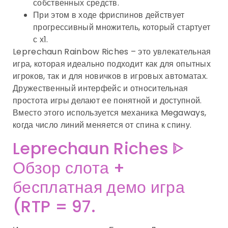
собственных средств.
При этом в ходе фриспинов действует
прогрессивный множитель, который стартует
с х1.
Leprechaun Rainbow Riches – это увлекательная
игра, которая идеально подходит как для опытных
игроков, так и для новичков в игровых автоматах.
Дружественный интерфейс и относительная
простота игры делают ее понятной и доступной.
Вместо этого используется механика Megaways,
когда число линий меняется от спина к спину.
Leprechaun Riches ᐈ
Обзор слота +
бесплатная демо игра
(RTP = 97.