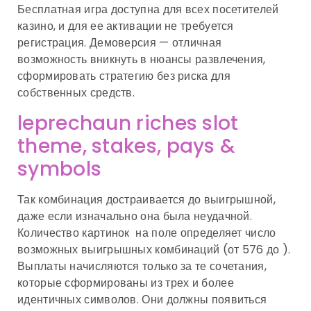
Бесплатная игра доступна для всех посетителей
казино, и для ее активации не требуется
регистрация. Демоверсия — отличная
возможность вникнуть в нюансы развлечения,
сформировать стратегию без риска для
собственных средств.
leprechaun riches slot
theme, stakes, pays &
symbols
Так комбинация достраивается до выигрышной,
даже если изначально она была неудачной.
Количество картинок на поле определяет число
возможных выигрышных комбинаций (от 576 до ).
Выплаты начисляются только за те сочетания,
которые сформированы из трех и более
идентичных символов. Они должны появиться