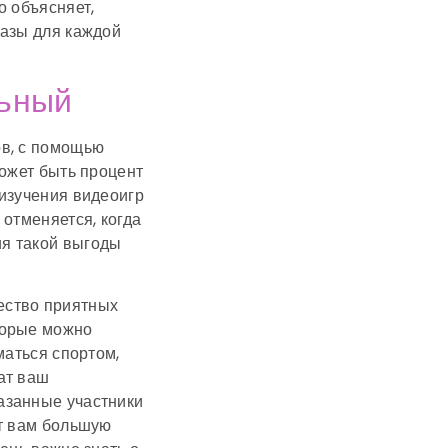
о объясняет,
разы для каждой
льный
ов, с помощью
может быть процент
 изучения видеоигр
 отменяется, когда
я такой выгоды
ество приятных
торые можно
маться спортом,
ат ваш
азанные участники
ют вам большую