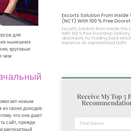
Escorts Solution From Inside 
(NCT) With 100 % Free Doorst
Escorts Solution from inside the D
With 100 % free Doorstep Delivery 
урсов для
absolutely no holding back whic
оих нынешних
instance an experienced Delhi
вия, круговые
е чем
начальный
Receive My Top 5 
помогает новым
Recommendation
м из своих доходов.
тому что они дают
ть сайт, прежде
 бездепозитный