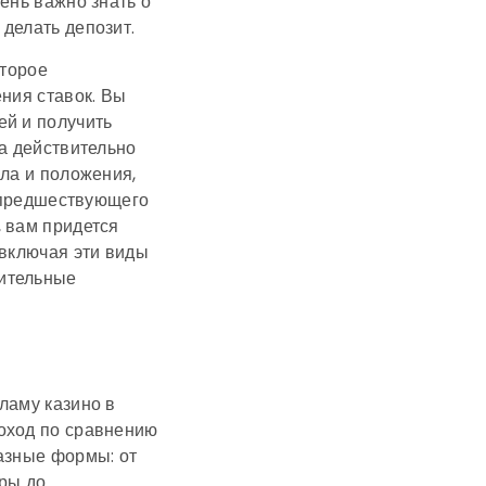
ень важно знать о
делать депозит.
оторое
ения ставок. Вы
ей и получить
ца действительно
ила и положения,
, предшествующего
 вам придется
 включая эти виды
нительные
ламу казино в
оход по сравнению
азные формы: от
ры до