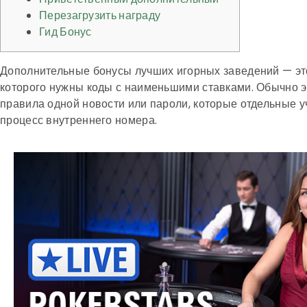
Перезагрузить награду
Гид Бонус
Дополнительные бонусы лучших игорных заведений — это
которого нужны коды с наименьшими ставками. Обычно э
правила одной новости или пароли, которые отдельные у
процесс внутреннего номера.