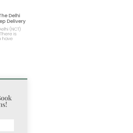
The Delhi
ep Delivery
elhi (NCT)
There is
h have
Book
s!