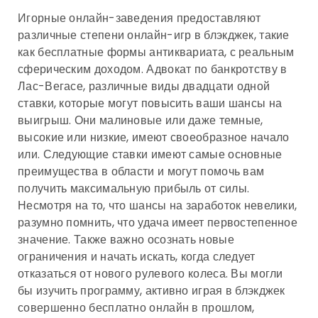
Игорные онлайн-заведения предоставляют
различные степени онлайн-игр в блэкджек, такие
как бесплатные формы антиквариата, с реальным
сферическим доходом. Адвокат по банкротству в
Лас-Вегасе, различные виды двадцати одной
ставки, которые могут повысить ваши шансы на
выигрыш. Они малиновые или даже темные,
высокие или низкие, имеют своеобразное начало
или. Следующие ставки имеют самые основные
преимущества в области и могут помочь вам
получить максимальную прибыль от силы.
Несмотря на то, что шансы на заработок невелики,
разумно помнить, что удача имеет первостепенное
значение. Также важно осознать новые
ограничения и начать искать, когда следует
отказаться от нового рулевого колеса. Вы могли
бы изучить программу, активно играя в блэкджек
совершенно бесплатно онлайн в прошлом,