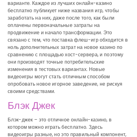
варианте. Каждое из лучших онлайн-казино
бесплатно публикует ниже названия игр, чтобы
заработать на них, даже после того, как были
оплачены первоначальные затраты на
продвижение и начало трансформации. Это
связано с тем, что поставка флеш-игр обходится в
ноль дополнительных затрат на новое казино по
сравнению с площадью хост-сервера, и поэтому
они производят точные потребительские
изменения в тестовых вариантах. Новые
видеоигры могут стать отличным способом
опробовать новое игорное заведение, не рискуя
своими средствами.
Блэк Джек
Блэк-джек – это отличное онлайн-казино, в
котором можно играть бесплатно. Здесь
видеоигры разные, но это правильный компонент,