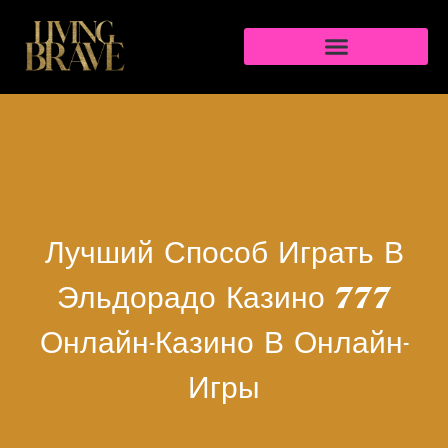
Лучший Способ Играть В
Эльдорадо Казино 777
Онлайн-Казино В Онлайн-
Игры