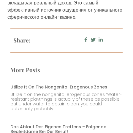
вкладывая реальный доход. Это самый
эффективный источник ощущения от уникального
сферического онлайн-казино.
Share:
More Posts
Utilize It On The Nongenital Erogenous Zones
Utilize it on the nongenital erogenous zones “Water-
resistant playthings is actually of these as possible
put under water to obtain clean, you could
potentially probably
Das Ablauf Des Eigenen Treffens – Folgende
Begleitdame Bei Der Beruf!