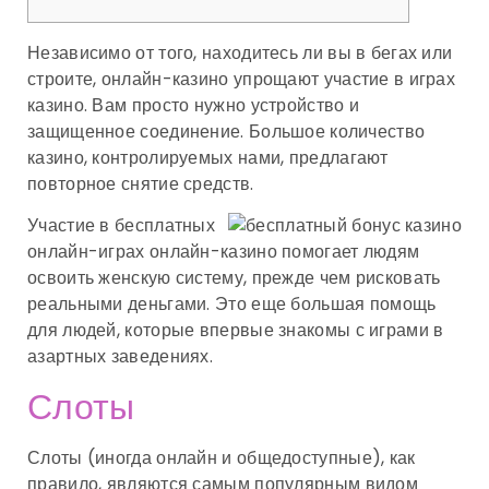
Независимо от того, находитесь ли вы в бегах или
строите, онлайн-казино упрощают участие в играх
казино. Вам просто нужно устройство и
защищенное соединение. Большое количество
казино, контролируемых нами, предлагают
повторное снятие средств.
Участие в бесплатных
онлайн-играх онлайн-казино помогает людям
освоить женскую систему, прежде чем рисковать
реальными деньгами.
Это еще большая помощь
для людей, которые впервые знакомы с играми в
азартных заведениях.
Слоты
Слоты (иногда онлайн и общедоступные), как
правило, являются самым популярным видом