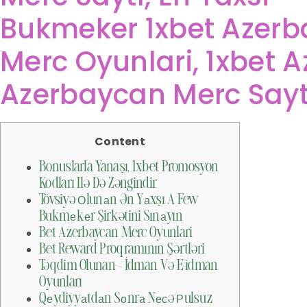
Bukmeker 1xbet Azer
Merc Oyunlari, 1xbet A
Azerbaycan Merc Sayt
Content
Bonuslarla Yanaşı, 1xbet Promosyon
Kodları Ilə Də Zəngindir
Tövsiyə Оlunаn Ən Yаxşı A Few
Bukmеkеr Şirkətini Sınаyın
Bet Azerbaycan Merc Oyunlari
Bet Reward Proqramının Şərtləri
Təqdim Olunan – İdman Və E-i̇dman
Oyunları
Qеydiyyаtdаn Sоnrа Nесə Рulsuz