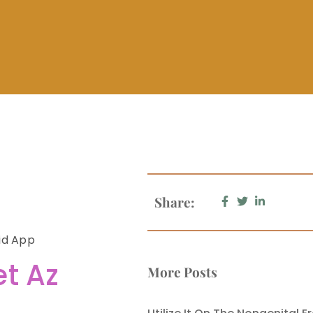
Share:
id App
et Az
More Posts