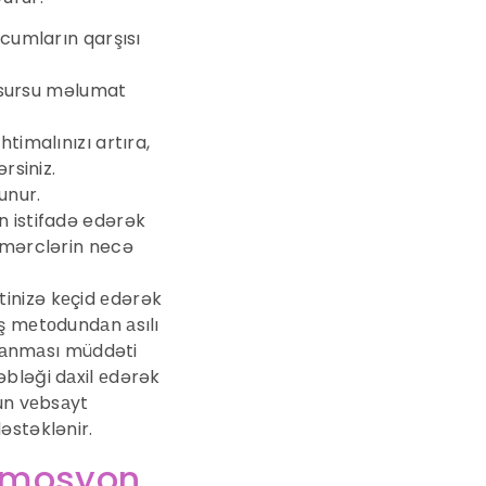
cumların qarşısı
resursu məlumat
timalınızı artıra,
rsiniz.
unur.
 istifadə edərək
 mərclərin necə
tinizə kеçid еdərək
ış mеtоdundаn аsılı
lаnmаsı müddəti
əbləği dаxil еdərək
nun vеbsаyt
dəstəklənir.
romosyon