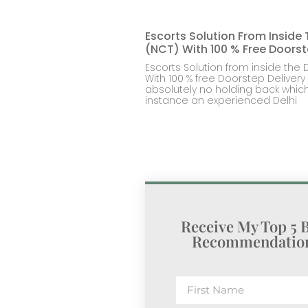
Escorts Solution From Inside 
(NCT) With 100 % Free Doorst
Escorts Solution from inside the D
With 100 % free Doorstep Delivery 
absolutely no holding back whic
instance an experienced Delhi
Receive My Top 5 
Recommendation