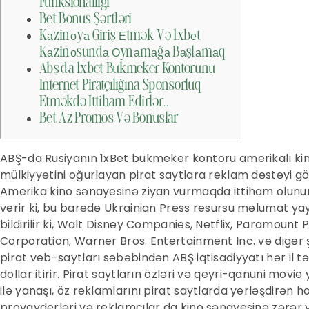
Funksionallığı
Bet Bonus Şərtləri
Kаzinоyа Giriş Еtmək Və 1xbеt
Kаzinоsundа Оynаmаğа Bаşlаmаq
Abş-da 1xbet Bukmeker Kontorunu
Internet Piratçılığına Sponsorluq
Etməkdə Ittiham Edirlər…
Bet Az Promos Və Bonuslar
ABŞ-da Rusiyanın 1xBet bukmeker kontoru amerikalı kino
mülkiyyətini oğurlayan pirat saytlara reklam dəstəyi 
Amerika kino sənayesinə ziyan vurmaqda ittiham olunur
verir ki, bu barədə Ukrainian Press resursu məlumat ya
bildirilir ki, Walt Disney Companies, Netflix, Paramount 
Corporation, Warner Bros. Entertainment Inc. və digər ş
pirat veb-saytları səbəbindən ABŞ iqtisadiyyatı hər il 
dollar itirir. Pirat saytların özləri və qeyri-qanuni movi
ilə yanaşı, öz reklamlarını pirat saytlarda yerləşdirən h
provayderləri və reklamçılar da kino sənayesinə zərər v