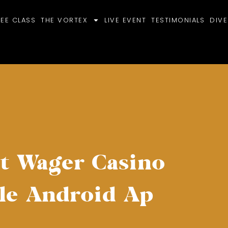
REE CLASS
THE VORTEX
LIVE EVENT
TESTIMONIALS
DIVE
t Wager Casino
kle Android Ap