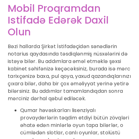
Mobil Proqramdan
Istifadə Edərək Daxil
Olun
Bəzi hallarda Şirkət İstifadəçidən sənədlərin
notarius qaydasında təsdiqlənmiş nüsxələrini də
istəyə bilər. Bu addımlara əməl etməklə şəxsi
kabinet səhifənizə keçəcəksiniz, burada isə mərc
tarixçənizə baxa, pul qoya, yaxud qazandıqlarınızı
çıxara bilər, daha bir çox əməliyyat yerinə yetirə
bilərsiniz. Bu addımlar tamamlandıqdan sonra
mərciniz dərhal qəbul ediləcək.
Qumar həvəskarları lisenziyalı
provayderlərin təqdim etdiyi bütün zövqləri
əhatə edən minlərlə oyun tapa bilərlər, o
cümlədən slotlar, canlı oyunlar, stolüstü