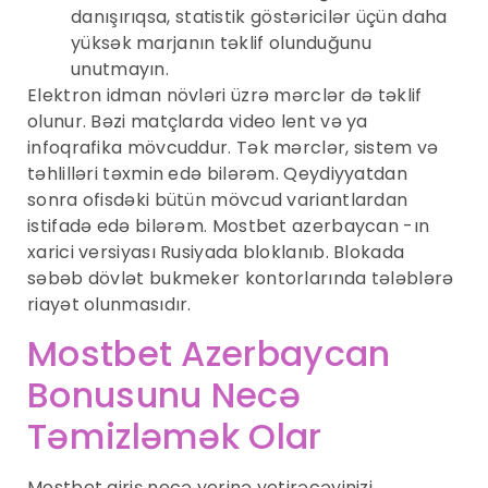
danışırıqsa, statistik göstəricilər üçün daha
yüksək marjanın təklif olunduğunu
unutmayın.
Elektron idman növləri üzrə mərclər də təklif
olunur. Bəzi matçlarda video lent və ya
infoqrafika mövcuddur. Tək mərclər, sistem və
təhlilləri təxmin edə bilərəm. Qeydiyyatdan
sonra ofisdəki bütün mövcud variantlardan
istifadə edə bilərəm. Mostbet azerbaycan -ın
xarici versiyası Rusiyada bloklanıb. Blokada
səbəb dövlət bukmeker kontorlarında tələblərə
riayət olunmasıdır.
Mostbet Azerbaycan
Bonusunu Necə
Təmizləmək Olar
Mostbet giriş necə yerinə yetirəcəyinizi