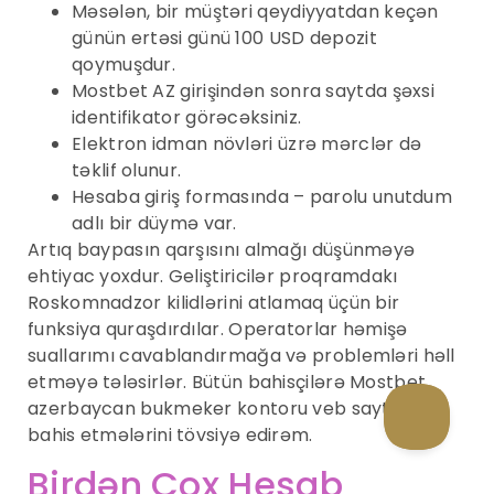
Məsələn, bir müştəri qeydiyyatdan keçən
günün ertəsi günü 100 USD depozit
qoymuşdur.
Mostbet AZ girişindən sonra saytda şəxsi
identifikator görəcəksiniz.
Elektron idman növləri üzrə mərclər də
təklif olunur.
Hesaba giriş formasında – parolu unutdum
adlı bir düymə var.
Artıq baypasın qarşısını almağı düşünməyə
ehtiyac yoxdur. Geliştiricilər proqramdakı
Roskomnadzor kilidlərini atlamaq üçün bir
funksiya quraşdırdılar. Operatorlar həmişə
suallarımı cavablandırmağa və problemləri həll
etməyə tələsirlər. Bütün bahisçilərə Mostbet
azerbaycan bukmeker kontoru veb saytında
bahis etmələrini tövsiyə edirəm.
Birdən Çox Hesab