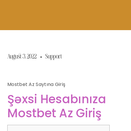
August 3, 2022
Support
Mostbet Az Saytına Giriş
Şəxsi Hesabınıza
Mostbet Az Giriş