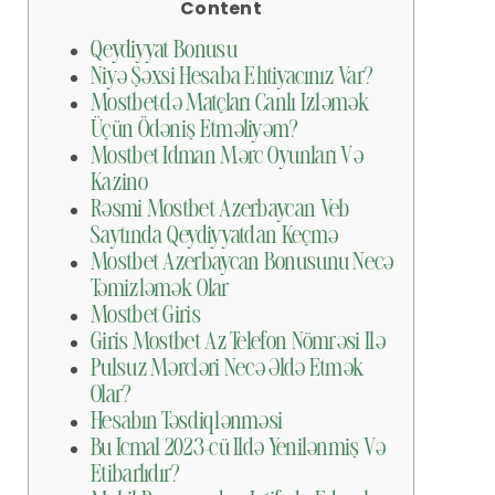
Content
Qeydiyyat Bonusu
Niyə Şəxsi Hesaba Ehtiyacınız Var?
Mostbet-də Matçları Canlı Izləmək
Üçün Ödəniş Etməliyəm?
Mostbet Idman Mərc Oyunları Və
Kazino
Rəsmi Mostbet Azerbaycan Veb
Saytında Qeydiyyatdan Keçmə
Mostbet Azerbaycan Bonusunu Necə
Təmizləmək Olar
Mostbet Giris
Giris Mostbet Az Telefon Nömrəsi Ilə
Pulsuz Mərcləri Necə Əldə Etmək
Olar?
Hesabın Təsdiqlənməsi
Bu Icmal 2023-cü Ildə Yenilənmiş Və
Etibarlıdır?