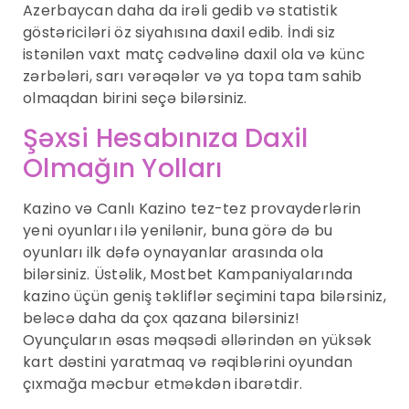
Azerbaycan daha da irəli gedib və statistik
göstəriciləri öz siyahısına daxil edib. İndi siz
istənilən vaxt matç cədvəlinə daxil ola və künc
zərbələri, sarı vərəqələr və ya topa tam sahib
olmaqdan birini seçə bilərsiniz.
Şəxsi Hesabınıza Daxil
Olmağın Yolları
Kazino və Canlı Kazino tez-tez provayderlərin
yeni oyunları ilə yenilənir, buna görə də bu
oyunları ilk dəfə oynayanlar arasında ola
bilərsiniz. Üstəlik, Mostbet Kampaniyalarında
kazino üçün geniş təkliflər seçimini tapa bilərsiniz,
beləcə daha da çox qazana bilərsiniz!
Oyunçuların əsas məqsədi əllərindən ən yüksək
kart dəstini yaratmaq və rəqiblərini oyundan
çıxmağa məcbur etməkdən ibarətdir.