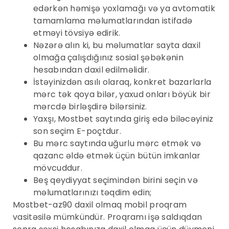
edərkən həmişə yoxlamağı və ya avtomatik
tamamlama məlumatlarından istifadə
etməyi tövsiyə edirik.
Nəzərə alın ki, bu məlumatlar sayta daxil
olmağa çalışdığınız sosial şəbəkənin
hesabından daxil edilməlidir.
İstəyinizdən asılı olaraq, konkret bazarlarla
mərc tək qoya bilər, yaxud onları böyük bir
mərcdə birləşdirə bilərsiniz.
Yaxşı, Mostbet saytında giriş edə biləcəyiniz
son seçim E-poçtdur.
Bu mərc saytında uğurlu mərc etmək və
qazanc əldə etmək üçün bütün imkanlar
mövcuddur.
Beş qeydiyyat seçimindən birini seçin və
məlumatlarınızı təqdim edin;
Mostbet-az90 daxil olmaq mobil proqram
vasitəsilə mümkündür. Proqramı işə saldıqdan