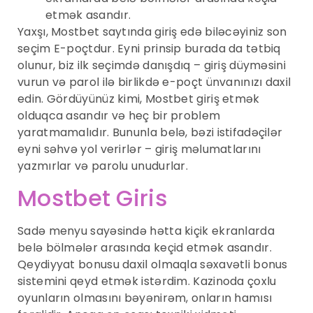
etmək asandır.
Yaxşı, Mostbet saytında giriş edə biləcəyiniz son
seçim E-poçtdur. Eyni prinsip burada da tətbiq
olunur, biz ilk seçimdə danışdıq – giriş düyməsini
vurun və parol ilə birlikdə e-poçt ünvanınızı daxil
edin. Gördüyünüz kimi, Mostbet giriş etmək
olduqca asandır və heç bir problem
yaratmamalıdır. Bununla belə, bəzi istifadəçilər
eyni səhvə yol verirlər – giriş məlumatlarını
yazmırlar və parolu unudurlar.
Mostbet Giris
Sadə menyu sayəsində hətta kiçik ekranlarda
belə bölmələr arasında keçid etmək asandır.
Qeydiyyat bonusu daxil olmaqla səxavətli bonus
sistemini qeyd etmək istərdim. Kazinoda çoxlu
oyunların olmasını bəyənirəm, onların hamısı