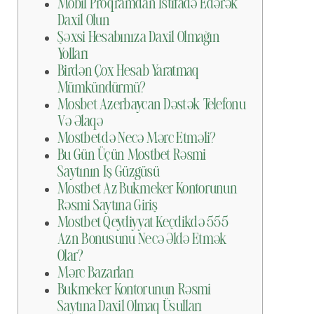
Mobil Proqramdan Istifadə Edərək
Daxil Olun
Şəxsi Hesabınıza Daxil Olmağın
Yolları
Birdən Çox Hesab Yaratmaq
Mümkündürmü?
Mosbet Azerbaycan Dəstək Telefonu
Və Əlaqə
Mostbet-də Necə Mərc Etməli?
Bu Gün Üçün Mostbet Rəsmi
Saytının Iş Güzgüsü
Mostbet Az Bukmeker Kontorunun
Rəsmi Saytına Giriş
Mostbet Qeydiyyat Keçdikdə 555
Azn Bonusunu Necə Əldə Etmək
Olar?
Mərc Bazarları
Bukmeker Kontorunun Rəsmi
Saytına Daxil Olmaq Üsulları