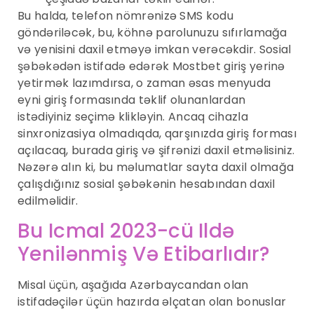
Bu halda, telefon nömrənizə SMS kodu
göndəriləcək, bu, köhnə parolunuzu sıfırlamağa
və yenisini daxil etməyə imkan verəcəkdir. Sosial
şəbəkədən istifadə edərək Mostbet giriş yerinə
yetirmək lazımdırsa, o zaman əsas menyuda
eyni giriş formasında təklif olunanlardan
istədiyiniz seçimə klikləyin. Ancaq cihazla
sinxronizasiya olmadıqda, qarşınızda giriş forması
açılacaq, burada giriş və şifrənizi daxil etməlisiniz.
Nəzərə alın ki, bu məlumatlar sayta daxil olmağa
çalışdığınız sosial şəbəkənin hesabından daxil
edilməlidir.
Bu Icmal 2023-cü Ildə
Yenilənmiş Və Etibarlıdır?
Misal üçün, aşağıda Azərbaycandan olan
istifadəçilər üçün hazırda əlçatan olan bonuslar