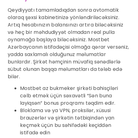
Qeydiyyatı tamamladıqdan sonra avtomatik
olaraq şəxsi kabinetinizə yönləndiriləcəksiniz.
Artıq hesabınızın balansınızı artıra biləcəksiniz
və heç bir məhdudiyyət olmadan real pulla
oynamağa başlaya biləcəksiniz. Mostbet
Azərbaycanın istifadəçisi olmağa qərar versəniz,
yadda saxlamalı olduğunuz məlumatlar
bunlardır. Şirkət həmçinin müvafiq sənədlərlə
sübut olunan başqa məlumatları da tələb edə
bilər.
Mostbet az bukmeker şirkəti bahisçiləri
cəlb etmək üçün səxavətli “Sən buna
layiqsən” bonus proqramı təqdim edir.
Bloklama və ya VPN, proksilər, xüsusi
brauzerlər və şirkətin tətbiqindən yan
keçmək üçün bu səhifədəki keçiddən
istifadə edin