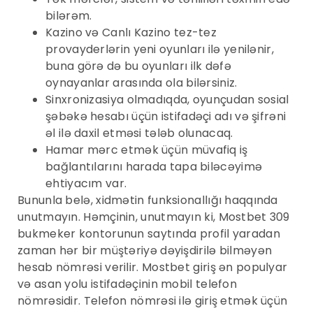
bilərəm.
Kazino və Canlı Kazino tez-tez
provayderlərin yeni oyunları ilə yenilənir,
buna görə də bu oyunları ilk dəfə
oynayanlar arasında ola bilərsiniz.
Sinxronizasiya olmadıqda, oyunçudan sosial
şəbəkə hesabı üçün istifadəçi adı və şifrəni
əl ilə daxil etməsi tələb olunacaq.
Hamar mərc etmək üçün müvafiq iş
bağlantılarını harada tapa biləcəyimə
ehtiyacım var.
Bununla belə, xidmətin funksionallığı haqqında
unutmayın. Həmçinin, unutmayın ki, Mostbet 309
bukmeker kontorunun saytında profil yaradan
zaman hər bir müştəriyə dəyişdirilə bilməyən
hesab nömrəsi verilir. Mostbet giriş ən populyar
və asan yolu istifadəçinin mobil telefon
nömrəsidir. Telefon nömrəsi ilə giriş etmək üçün