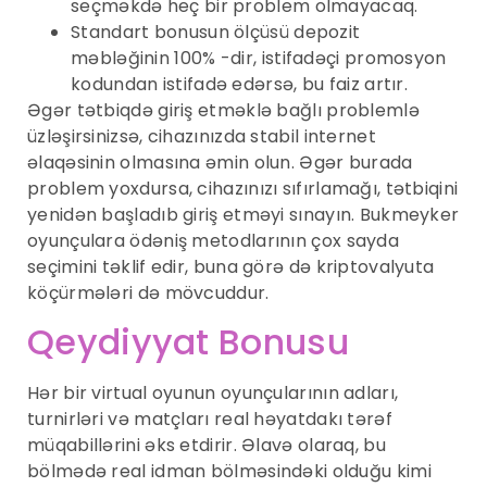
seçməkdə heç bir problem olmayacaq.
Standart bonusun ölçüsü depozit
məbləğinin 100% -dir, istifadəçi promosyon
kodundan istifadə edərsə, bu faiz artır.
Əgər tətbiqdə giriş etməklə bağlı problemlə
üzləşirsinizsə, cihazınızda stabil internet
əlaqəsinin olmasına əmin olun. Əgər burada
problem yoxdursa, cihazınızı sıfırlamağı, tətbiqini
yenidən başladıb giriş etməyi sınayın. Bukmeyker
oyunçulara ödəniş metodlarının çox sayda
seçimini təklif edir, buna görə də kriptovalyuta
köçürmələri də mövcuddur.
Qeydiyyat Bonusu
Hər bir virtual oyunun oyunçularının adları,
turnirləri və matçları real həyatdakı tərəf
müqabillərini əks etdirir. Əlavə olaraq, bu
bölmədə real idman bölməsindəki olduğu kimi