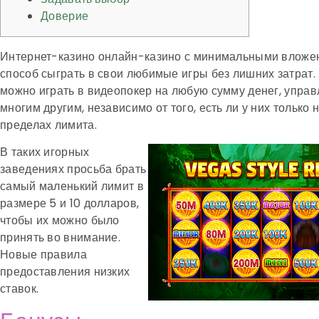
Доверие
Интернет-казино онлайн-казино с минимальными вложе
способ сыграть в свои любимые игры без лишних затрат. 
можно играть в видеопокер на любую сумму денег, управ
многим другим, независимо от того, есть ли у них только
пределах лимита.
В таких игорных
заведениях просьба брать
самый маленький лимит в
размере 5 и 10 долларов,
чтобы их можно было
принять во внимание.
Новые правила
предоставления низких
ставок.