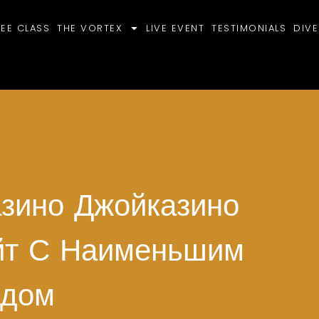
REE CLASS
THE VORTEX
LIVE EVENT
TESTIMONIALS
DIVE
азино Джойказино
йт С Наименьшим
адом