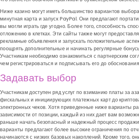
Ниже казино могут иметь большинство вариантов выбора,
минутная карта и запуск PayPal. Они предлагают портат
вы могли играть где угодно. Более того, способность спо
отложению в клетках. Эти сайты также могут предоставл
рекламные объявления и запускать положительные аспек
поощрять дополнительные и начинать регулярные бонусы
Участникам необходимо ознакомиться с партнерским со
чем регистрироваться и подписывать его до обоснования
Задавать выбор
Участникам доступен ряд услуг по взиманию платы за аза
фискальных и инициирующих платежных карт до криптов
электронных чеков. Хотя приведенные ниже варианты ра
зависимости от позиции, каждый из них дает вам возмож
раньше начать безопасный и надежный процесс продажи
варианты предлагают более высокие ограничения по от
начинаются с низких базовых накоплений. Кроме того, он