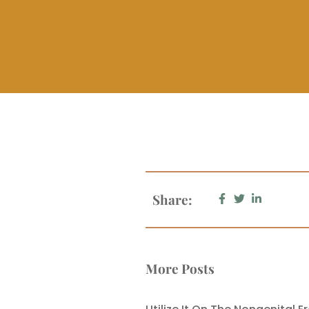
Share:
More Posts