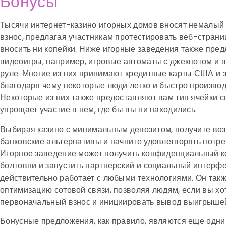
Бонусы
Тысячи интернет-казино игорных домов вносят немалы
взнос, предлагая участникам протестировать веб-страни
вносить ни копейки. Ниже игорные заведения также пред
видеоигры, например, игровые автоматы с джекпотом и 
руле. Многие из них принимают кредитные карты США и з
благодаря чему некоторые люди легко и быстро производ
Некоторые из них также предоставляют вам тип ячейки св
упрощает участие в нем, где бы вы ни находились.
Выбирая казино с минимальным депозитом, получите воз
банковские альтернативы и начните удовлетворять потре
Игорное заведение может получить конфиденциальный 
болтовни и запустить партнерский и социальный интерфе
действительно работает с любыми технологиями. Он так
оптимизацию сотовой связи, позволяя людям, если вы хо
первоначальный взнос и инициировать вывод выигрыше
Бонусные предложения, как правило, являются еще одн