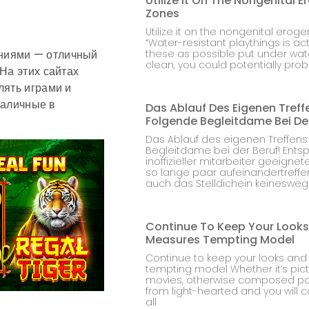
Utilize It On The Nongenital 
Zones
Utilize it on the nongenital ero
“Water-resistant playthings is act
ниями — отличный
these as possible put under wat
clean, you could potentially prob
На этих сайтах
лять играми и
 наличные в
Das Ablauf Des Eigenen Treff
Folgende Begleitdame Bei Der
Das Ablauf des eigenen Treffens
Begleitdame bei der Beruf! Ent
inoffizieller mitarbeiter geeigne
so lange paar aufeinandertreffe
auch das Stelldichein keinesweg
Continue To Keep Your Look
Measures Tempting Model
Continue to keep your looks an
tempting model Whether it’s pict
movies, otherwise composed po
from light-hearted and you will c
all