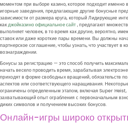
моментом при выборе казино, которое подходит именно 
игорные заведения, предлагающие другие бонусные пре
зависимости от размера круга, который Лидирующие инте
как
, предлагают множеств
джойказино официальное сайт
выполняет человек, в то время как другие, вероятно, име
ставок или даже короткие пары времени. Вы должны нач
партнерское соглашение, чтобы узнать, что участвует в к
вознаграждении.
Бонусы за регистрацию — это способ получить максимал
начать весело проводить время, зарабатывая электроэне
приходят в форме свободных вращений, обязательств п
аспектов или соответствующего наращивания. Некоторые
ограничены определенным этапом, включая Super Heist,
захватывающий опыт ограбления с первоначальным взн
диких символов и получением высоких бонусов.
Онлайн-игры широко откры