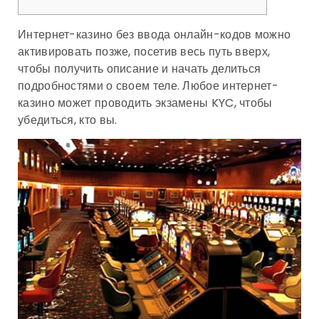
Интернет-казино без ввода онлайн-кодов можно
активировать позже, посетив весь путь вверх,
чтобы получить описание и начать делиться
подробностями о своем теле. Любое интернет-
казино может проводить экзамены KYC, чтобы
убедиться, кто вы.