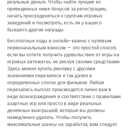
реальные деньги. Чтобы найти лучшие из
приведенных ниже бонусов за регистрацию,
начать присоединяться к группам игровых
заведений и посмотреть, есть ли у вашего
бывшего другие награды.
Бесплатные ходы в онлайн-казино с нулевым
первоначальным взносом — это простой способ,
если вы хотите получить удовольствие от игры на
игровых автоматах, не рискуя своими средствами.
Здесь можно купить рекламу с другими
значениями перезаписи и так далее в
определенных слотах для фильмов. Любая
перезапись выплат производится лично вам в
виде вознаграждения в соответствии с правилами
азартных игр или просто в виде реальных
денежных выигрышей, которые вы должны
немедленно удалить. Чтобы получить
максимальные шансы на заработок, вам следует