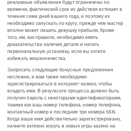
рекламные объявления будут ограничены по
времени, фактический срок их действия истекает в
течение семи дней вашего года, и поэтому их
необходимо запускать по кругу, прежде чем мастер
вполне может лишить девушку прибыли. Кроме
того, им, как правило, необходимо иметь
доказательства наличия детали и начать
первоначальную установку, если вы хотите
избежать мошенничества.
Запросить следующие бонусные предложения
несложно, и вам также необходимо
зарегистрироваться в интернет-казино, чтобы
владеть ими. В результате процесса должен быть
получен пароль с некоторыми идентификаторами,
такими как ваш номер телефона, номер телефона,
контактный номер и последние три номера SSN.
Когда ваше имя действительно зарегистрировано,
начните активно играть в новые игры казино на