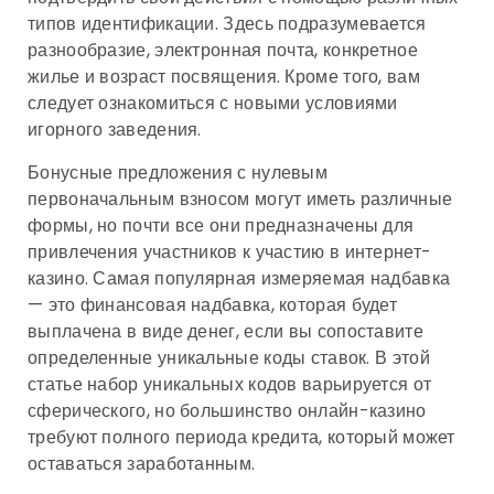
типов идентификации. Здесь подразумевается
разнообразие, электронная почта, конкретное
жилье и возраст посвящения. Кроме того, вам
следует ознакомиться с новыми условиями
игорного заведения.
Бонусные предложения с нулевым
первоначальным взносом могут иметь различные
формы, но почти все они предназначены для
привлечения участников к участию в интернет-
казино. Самая популярная измеряемая надбавка
— это финансовая надбавка, которая будет
выплачена в виде денег, если вы сопоставите
определенные уникальные коды ставок. В этой
статье набор уникальных кодов варьируется от
сферического, но большинство онлайн-казино
требуют полного периода кредита, который может
оставаться заработанным.