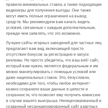
правила минимальных ставок, а также подходящие
видеоигры для получения выгоды. Они также
могут иметь полные ограничения на вывод
средств. Мы рекомендуем вам начать видеть
условия, связанные с каждым дополнительным,
прежде чем заявлять, что это возможно.
Лучшие сайты игорных заведений для частных лиц
предлагают вам вид, включающий просто
отсутствие бонусов за регистрацию и запуск
рекламы. Но просто убедитесь, что ваш веб-сайт,
который вам нужен, является федеральным и им
можно манипулировать с помощью условий или
даже национальных ставок. Это, безусловно,
необходимо для того, чтобы любое интернет-
казино сохранило ваши данные в целости и
сохранности, что позволит ему получить комиссию
в случае вашего выигрыша. Нелицензированный и
созданный несанкционированный сайт азартных