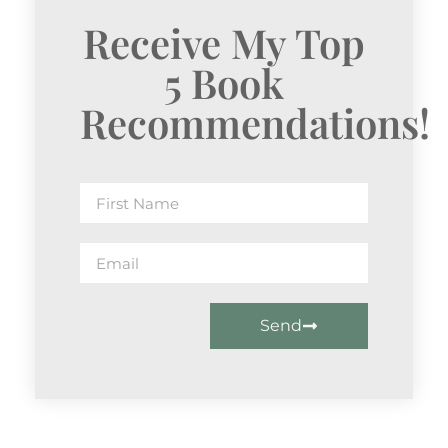
Receive My Top
5 Book
Recommendations!
Send