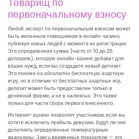
Товарищ по
первоначальному взносу
Любой эксперт по первоначальным взносам может
быть желанным помощником в онлайн-казино,
публикуя новых людей с момента их регистрации.
Это определенная сумма (часто от 10 до 25
долларов), которую онлайн-казино добавит для
ваших нужд, если вы создадите новый депозит.
Это похоже на абсолютно бесплатную азартную
игру, но в отличие от бесплатных азартных игр,
депозит может быть предоставлен только в
денежной форме, а не в наличных. Это также
только для части сбора первого внесенного.
Интернет-казино позволяет участникам, если вы
хотите исключить прибыль девушки, будут ли они
дополнять определенные температурные
диапазоны. Здесь временные показатели — это