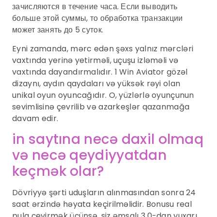
зачисляются в течение часа. Если выводить
больше этой суммы, то обработка транзакции
может занять до 5 суток.
Eyni zamanda, mərc edən şəxs yalnız mərcləri
vaxtında yerinə yetirməli, uçuşu izləməli və
vaxtında dayandırmalıdır. 1 Win Aviator gözəl
dizaynı, aydın qaydaları və yüksək rəyi olan
unikal oyun oyuncağıdır. O, yüzlərlə oyunçunun
sevimlisinə çevrilib və azarkeşlər qazanmağa
davam edir.
in saytına necə daxil olmaq
və necə qeydiyyatdan
keçmək olar?
Dövriyyə şərti uduşların alınmasından sonra 24
saat ərzində həyata keçirilməlidir. Bonusu real
pula çevirmək üçünsə, siz əmsalı 3.0-dan yuxarı