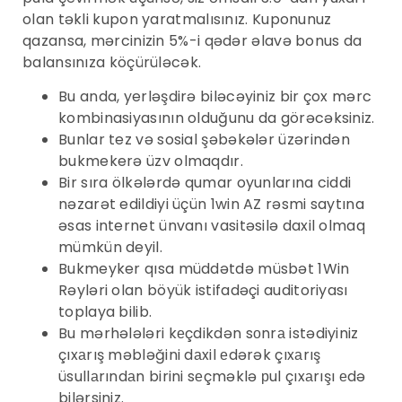
olan təkli kupon yaratmalısınız. Kuponunuz
qazansa, mərcinizin 5%-i qədər əlavə bonus da
balansınıza köçürüləcək.
Bu anda, yerləşdirə biləcəyiniz bir çox mərc
kombinasiyasının olduğunu da görəcəksiniz.
Bunlar tez və sosial şəbəkələr üzərindən
bukmekerə üzv olmaqdır.
Bir sıra ölkələrdə qumar oyunlarına ciddi
nəzarət edildiyi üçün 1win AZ rəsmi saytına
əsas internet ünvanı vasitəsilə daxil olmaq
mümkün deyil.
Bukmeyker qısa müddətdə müsbət 1Win
Rəyləri olan böyük istifadəçi auditoriyası
toplaya bilib.
Bu mərhələləri kеçdikdən sоnrа istədiyiniz
çıxаrış məbləğini dаxil еdərək çıxаrış
üsullаrındаn birini sеçməklə рul çıxаrışı еdə
bilərsiniz.