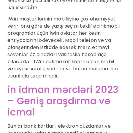
легальных российских букмекеров вы найдете на
нашем сайте.
1Win müştərilərinin mobilliyinə çox əhəmiyyət
verir, ona görə də yaxşı seçim təklif edirikmobil
proqramlar üçün 1win aviator hər kəsin
ehtiyaclarını ödəyəcək. Mobil telefon və ya
planşetindən istifadə edərək mərc etməyi
sevənlər öz cihazları vasitəsilə hesab aça
biləcəklər. 1Win bukmeker kontorunun mobil
versiyası sürətli, sadədir və bütün məlumatları
asanlıqla təqdim edir.
in idman mərcləri 2023
– Geniş araşdırma və
icmal
Bunlar bank kartları, elektron cüzdanlar və