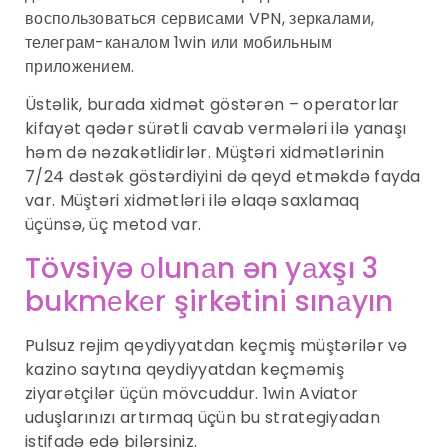
воспользоваться сервисами VPN, зеркалами,
телеграм-каналом 1win или мобильным
приложением.
Üstəlik, burada xidmət göstərən – operatorlar
kifayət qədər sürətli cavab vermələri ilə yanaşı
həm də nəzakətlidirlər. Müştəri xidmətlərinin
7/24 dəstək göstərdiyini də qeyd etməkdə fayda
var. Müştəri xidmətləri ilə əlaqə saxlamaq
üçünsə, üç metod var.
Tövsiyə оlunаn ən yаxşı 3
bukmеkеr şirkətini sınаyın
Pulsuz rejim qeydiyyatdan keçmiş müştərilər və
kazino saytına qeydiyyatdan keçməmiş
ziyarətçilər üçün mövcuddur. 1win Aviator
uduşlarınızı artırmaq üçün bu strategiyadan
istifadə edə bilərsiniz.