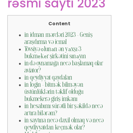
rəsmi saytı 2023
Content
in idman mərcləri 2023 – Geniş
araşdırma və icmal
Tövsiyə оlunаn ən yаxşı 3
bukmеkеr şirkətini sınаyın
in-də oynamağa necə başlamaq olar
aviator?
in qeydiyyat qaydaları
in login – bitmək bilməyən
üstünlüklərin təklif olduğu
bukmekerə giriş imkanı
in hesabımı sürətli bir şəkildə necə
artıra bilərəm?
in saytına necə daxil olmaq və necə
qeydiyyatdan keçmək olar?