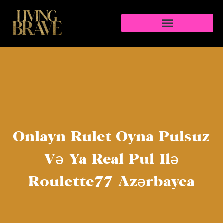
Onlayn Rulet Oyna Pulsuz
Və Ya Real Pul Ilə
Roulette77 Azərbayca