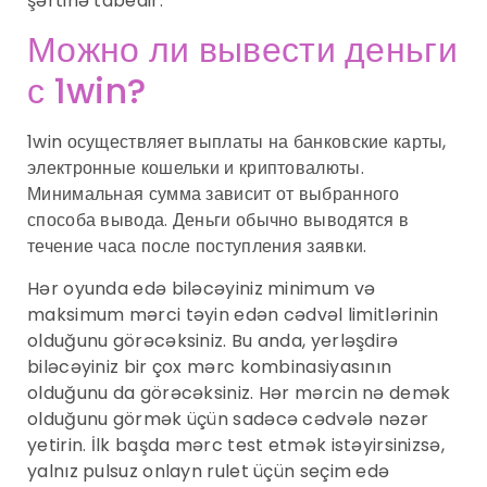
şərtinə tabedir.
Можно ли вывести деньги
с 1win?
1win осуществляет выплаты на банковские карты,
электронные кошельки и криптовалюты.
Минимальная сумма зависит от выбранного
способа вывода. Деньги обычно выводятся в
течение часа после поступления заявки.
Hər oyunda edə biləcəyiniz minimum və
maksimum mərci təyin edən cədvəl limitlərinin
olduğunu görəcəksiniz. Bu anda, yerləşdirə
biləcəyiniz bir çox mərc kombinasiyasının
olduğunu da görəcəksiniz. Hər mərcin nə demək
olduğunu görmək üçün sadəcə cədvələ nəzər
yetirin. İlk başda mərc test etmək istəyirsinizsə,
yalnız pulsuz onlayn rulet üçün seçim edə