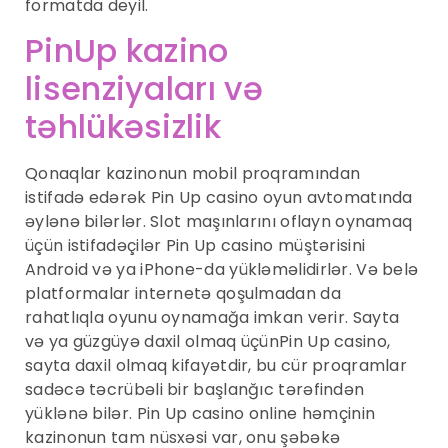
formatda deyil.
PinUp kazino
lisenziyaları və
təhlükəsizlik
Qonaqlar kazinonun mobil proqramından
istifadə edərək Pin Up casino oyun avtomatında
əylənə bilərlər. Slot maşınlarını oflayn oynamaq
üçün istifadəçilər Pin Up casino müştərisini
Android və ya iPhone-da yükləməlidirlər. Və belə
platformalar internetə qoşulmadan da
rahatlıqla oyunu oynamağa imkan verir. Sayta
və ya güzgüyə daxil olmaq üçünPin Up casino,
sayta daxil olmaq kifayətdir, bu cür proqramlar
sadəcə təcrübəli bir başlanğıc tərəfindən
yüklənə bilər. Pin Up casino online həmçinin
kazinonun tam nüsxəsi var, onu şəbəkə