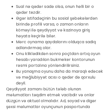
Sual nə qədər sadə olsa, onun həlli bir o
qədər tezdir.
Əgər istifadəçinin bu sosial şəbəkələrdən
birində profili varsa, o zaman onların
köməyi ilə qeydiyyat və kazinoya giriş
həyata keçirilə bilər.
Mərc oynama qaydalarını olduqca sadiq
adlandırmaq olar.
Onu kliklədikdən sonra poçtdan artıq oyun
hesabı yaradılan bukmeker kontorunun
rəsmi portalına yönləndirilirsiniz.
Bu yanaşma oyunu daha da maraqlı edəcək
və məğlubiyyət acısı o qədər də qorxulu
deyil.
Qeydiyyat zamanı bütün tələb olunan
məlumatları təqdim etmək vacibdir və onlar
düzgün və aktual olmalıdır. Ad, soyad və digər
şəxsi məlumatlar oyunçunun pasportunda