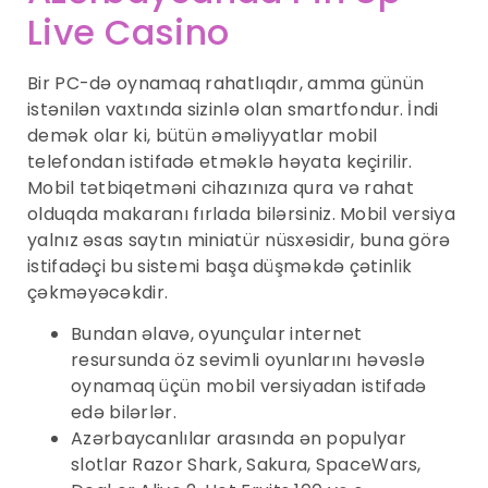
Live Casino
Bir PC-də oynamaq rahatlıqdır, amma günün
istənilən vaxtında sizinlə olan smartfondur. İndi
demək olar ki, bütün əməliyyatlar mobil
telefondan istifadə etməklə həyata keçirilir.
Mobil tətbiqetməni cihazınıza qura və rahat
olduqda makaranı fırlada bilərsiniz. Mobil versiya
yalnız əsas saytın miniatür nüsxəsidir, buna görə
istifadəçi bu sistemi başa düşməkdə çətinlik
çəkməyəcəkdir.
Bundan əlavə, oyunçular internet
resursunda öz sevimli oyunlarını həvəslə
oynamaq üçün mobil versiyadan istifadə
edə bilərlər.
Azərbaycanlılar arasında ən populyar
slotlar Razor Shark, Sakura, SpaceWars,