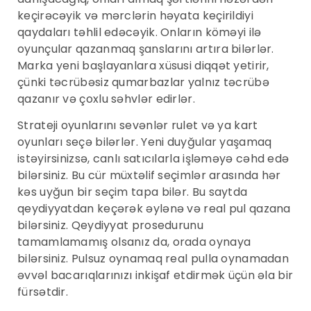
keçirəcəyik və mərclərin həyata keçirildiyi
qaydaları təhlil edəcəyik. Onların köməyi ilə
oyunçular qazanmaq şanslarını artıra bilərlər.
Marka yeni başlayanlara xüsusi diqqət yetirir,
çünki təcrübəsiz qumarbazlar yalnız təcrübə
qazanır və çoxlu səhvlər edirlər.
Strateji oyunlarını sevənlər rulet və ya kart
oyunları seçə bilərlər. Yeni duyğular yaşamaq
istəyirsinizsə, canlı satıcılarla işləməyə cəhd edə
bilərsiniz. Bu cür müxtəlif seçimlər arasında hər
kəs uyğun bir seçim tapa bilər. Bu saytda
qeydiyyatdan keçərək əylənə və real pul qazana
bilərsiniz. Qeydiyyat prosedurunu
tamamlamamış olsanız da, orada oynaya
bilərsiniz. Pulsuz oynamaq real pulla oynamadan
əvvəl bacarıqlarınızı inkişaf etdirmək üçün əla bir
fürsətdir.