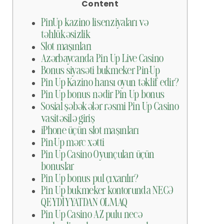
Content
PinUp kazino lisenziyaları və
təhlükəsizlik
Slot maşınları
Azərbaycanda Pin Up Live Casino
Bonus siyasəti bukmeker Pin-Up
Pin Up Kazino hansı oyun təklif edir?
Pin Up bonus nədir Pin Up bonus
Sosial şəbəkələr rəsmi Pin Up Casino
vasitəsilə giriş
iPhone üçün slot maşınları
Pin-Up mərc xətti
Pin Up Casino Oyunçuları üçün
bonuslar
Pin Up bonus pul çıxarılır?
Pin Up bukmeker kontorunda NECƏ
QEYDİYYATDAN OLMAQ
Pin Up Casino AZ pulu necə