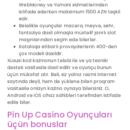
WebMoney və Yumani xidmətlərindən
istifadə edərkən maksimum 1500 AZN təşkil
edir.
Beləliklə oyunçular macəra, meyvə, sehr,
fantaziya daxil olmaqla müxtəlif janrlı slot
maşınlarından seçim edə bilərlər.
Kataloqa etibarlı provayderlərin 400-dən
çox modeli daxildir.
Xüsusi kod kazinonun tələbi ilə və ya texniki
dəstək vasitəsilə daxil edilir və oyunçu bunun
üçün mükafat alır. Bəli, siz yalnız rəsmi internet
saytında deyil, həm də yüklənə bilən proqram
vasitəsilə onlayn kazino oynaya bilərsiniz. O,
Android və iOS cihaz sahibləri tərəfindən istifadə
edilə bilər.
Pin Up Casino Oyunçuları
üçün bonuslar