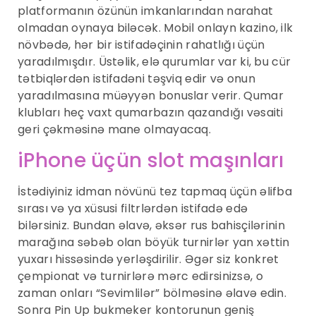
platformanın özünün imkanlarından narahat
olmadan oynaya biləcək. Mobil onlayn kazino, ilk
növbədə, hər bir istifadəçinin rahatlığı üçün
yaradılmışdır. Üstəlik, elə qurumlar var ki, bu cür
tətbiqlərdən istifadəni təşviq edir və onun
yaradılmasına müəyyən bonuslar verir. Qumar
klubları heç vaxt qumarbazın qazandığı vəsaiti
geri çəkməsinə mane olmayacaq.
iPhone üçün slot maşınları
İstədiyiniz idman növünü tez tapmaq üçün əlifba
sırası və ya xüsusi filtrlərdən istifadə edə
bilərsiniz. Bundan əlavə, əksər rus bahisçilərinin
marağına səbəb olan böyük turnirlər yan xəttin
yuxarı hissəsində yerləşdirilir. Əgər siz konkret
çempionat və turnirlərə mərc edirsinizsə, o
zaman onları “Sevimlilər” bölməsinə əlavə edin.
Sonra Pin Up bukmeker kontorunun geniş