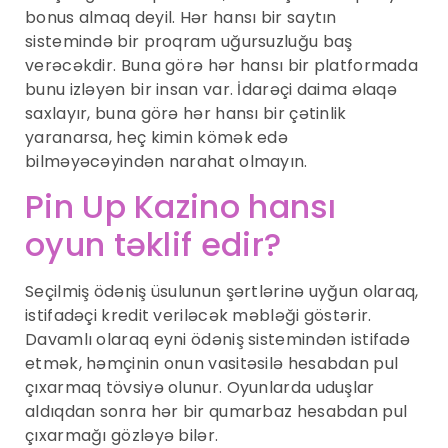
bonus almaq deyil. Hər hansı bir saytın
sistemində bir proqram uğursuzluğu baş
verəcəkdir. Buna görə hər hansı bir platformada
bunu izləyən bir insan var. İdarəçi daima əlaqə
saxlayır, buna görə hər hansı bir çətinlik
yaranarsa, heç kimin kömək edə
bilməyəcəyindən narahat olmayın.
Pin Up Kazino hansı
oyun təklif edir?
Seçilmiş ödəniş üsulunun şərtlərinə uyğun olaraq,
istifadəçi kredit veriləcək məbləği göstərir.
Davamlı olaraq eyni ödəniş sistemindən istifadə
etmək, həmçinin onun vasitəsilə hesabdan pul
çıxarmaq tövsiyə olunur. Oyunlarda uduşlar
aldıqdan sonra hər bir qumarbaz hesabdan pul
çıxarmağı gözləyə bilər.