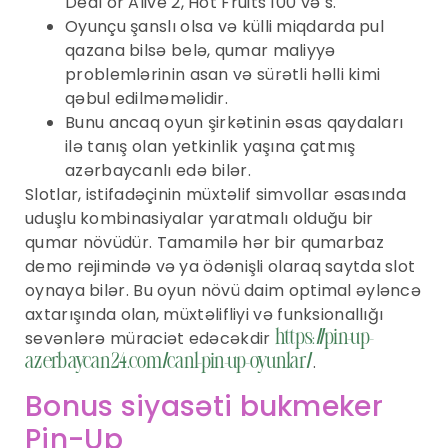
Deal or Alive 2, Hot Fruits 100 və s.
Oyunçu şanslı olsa və külli miqdarda pul
qazana bilsə belə, qumar maliyyə
problemlərinin asan və sürətli həlli kimi
qəbul edilməməlidir.
Bunu ancaq oyun şirkətinin əsas qaydaları
ilə tanış olan yetkinlik yaşına çatmış
azərbaycanlı edə bilər.
Slotlar, istifadəçinin müxtəlif simvollar əsasında
uduşlu kombinasiyalar yaratmalı olduğu bir
qumar növüdür. Tamamilə hər bir qumarbaz
demo rejimində və ya ödənişli olaraq saytda slot
oynaya bilər. Bu oyun növü daim optimal əyləncə
axtarışında olan, müxtəlifliyi və funksionallığı
sevənlərə müraciət edəcəkdir
https://pin-up-
.
azerbaycan24.com/canl-pin-up-oyunlar/
Bonus siyasəti bukmeker
Pin-Up