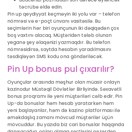
təcrübə əldə edin.
Pin up qeydiyyat keçməyin iki yolu var – telefon
nömrəsi və e-poçt ünvanı vasitəsilə. Bu
seçimlərin hər biri oyunçunun iki dəqiqədən çox
boş vaxtını alacaq. Müştəridən tələb olunan
yeganə şey əlaqənizi yazmaqdır. Bu telefon
nömrəsidirsə, saytda hesabın yaradılmasını
təsdiqləyən SMS kodu ona göndəriləcək.
Pin Up bonus pul çıxarılır?
Oyunçular arasında məşhur olan müasir onlayn
kazinodur Müstəqil Dövlətlər Birliyində. Səxavətli
bonus proqramı ilə yeni müştəriləri cəlb edir. Pin
Up-da bonuslar həm hesab yaratarkən həm
yeni başlayanlar, həm də kazino platforması ilə
əməkdaşlıq zamanı mövcud müştərilər üçün
mövcuddur. Bu yazıda biz cari bonuslar haqqında
danışacağıq, onları almaq şərtlərini nəzərdən