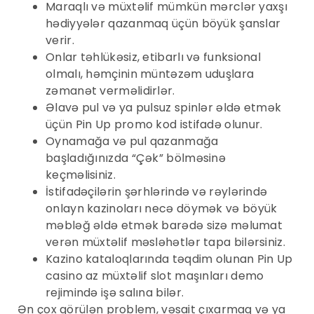
Maraqlı və müxtəlif mümkün mərclər yaxşı
hədiyyələr qazanmaq üçün böyük şanslar
verir.
Onlar təhlükəsiz, etibarlı və funksional
olmalı, həmçinin müntəzəm uduşlara
zəmanət verməlidirlər.
Əlavə pul və ya pulsuz spinlər əldə etmək
üçün Pin Up promo kod istifadə olunur.
Oynamağa və pul qazanmağa
başladığınızda “Çək” bölməsinə
keçməlisiniz.
İstifadəçilərin şərhlərində və rəylərində
onlayn kazinoları necə döymək və böyük
məbləğ əldə etmək barədə sizə məlumat
verən müxtəlif məsləhətlər tapa bilərsiniz.
Kazino kataloqlarında təqdim olunan Pin Up
casino az müxtəlif slot maşınları demo
rejimində işə salına bilər.
Ən çox görülən problem, vəsait çıxarmaq və ya