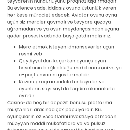
təyyarənin hündürlüyünü proqnozlaşdırmaqdır.
Bu əyləncə sadə, iddiasız oyuna üstünlük verən
hər kəsə müraciət edəcək. Aviator oyunu oyna
üçün siz mərclər qoymalı və təyyarə qəzaya
uğramadan və ya oyun meydançasından uçana
qədər prosesi vaxtında başa çatdırmalısınız.
Mərc etmək istəyən idmansevərlər üçün
rəsmi veb
Qeydiyyatdan keçərkən oyunçu oyun
hesabının bağlı olduğu mobil nömrəni və ya
e-poçt ünvanını göstərməlidir.
Kazino proqramındakı funksiyalar və
oyunların sayı saytda təqdim olunanlarla
eynidir.
Casino-da heç bir depozit bonusu platforma
müştəriləri arasında çox populyardır. Bu,
oyunçuların öz vəsaitlərini investisiya etmədən
müəyyən maddi mükafatlara və ya pulsuz