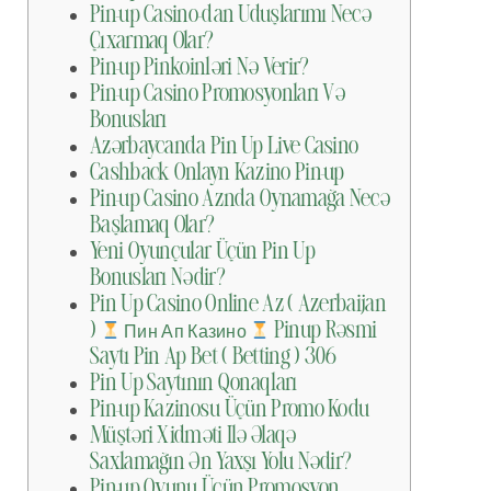
Pin-up Casino-dan Uduşlarımı Necə
Çıxarmaq Olar?
Pin-up Pinkoinləri Nə Verir?
Pin-up Casino Promosyonları Və
Bonusları
Azərbaycanda Pin Up Live Casino
Cashback Onlayn Kazino Pin-up
Pin-up Casino Aznda Oynamağa Necə
Başlamaq Olar?
Yeni Oyunçular Üçün Pin Up
Bonusları Nədir?
Pin Up Casino Online Az ( Azerbaijan
)
Пин Ап Казино
Pinup Rəsmi
Saytı Pin Ap Bet ( Betting ) 306
Pin Up Saytının Qonaqları
Pin-up Kazinosu Üçün Promo Kodu
Müştəri Xidməti Ilə Əlaqə
Saxlamağın Ən Yaxşı Yolu Nədir?
Pin-up Oyunu Üçün Promosyon