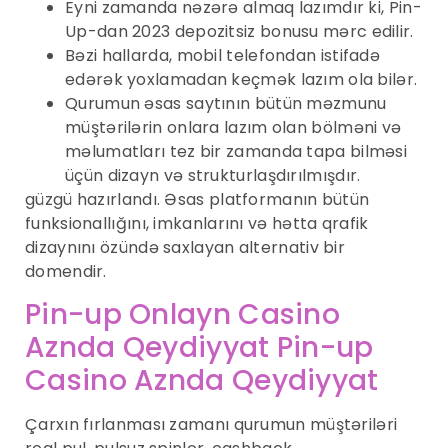
Eyni zamanda nəzərə almaq lazımdır ki, Pin-
Up-dan 2023 depozitsiz bonusu mərc edilir.
Bəzi hallarda, mobil telefondan istifadə
edərək yoxlamadan keçmək lazım ola bilər.
Qurumun əsas saytının bütün məzmunu
müştərilərin onlara lazım olan bölməni və
məlumatları tez bir zamanda tapa bilməsi
üçün dizayn və strukturlaşdırılmışdır.
güzgü hazırlandı. Əsas platformanın bütün
funksionallığını, imkanlarını və hətta qrafik
dizaynını özündə saxlayan alternativ bir
domendir.
Pin-up Onlayn Casino
Aznda Qeydiyyat Pin-up
Casino Aznda Qeydiyyat
Çarxın fırlanması zamanı qurumun müştəriləri