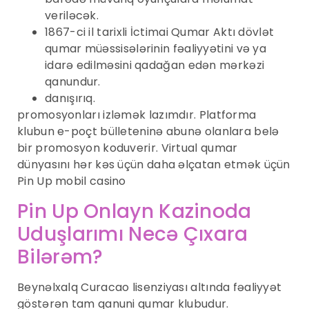
veriləcək.
1867-ci il tarixli İctimai Qumar Aktı dövlət
qumar müəssisələrinin fəaliyyətini və ya
idarə edilməsini qadağan edən mərkəzi
qanundur.
danışırıq.
promosyonları izləmək lazımdır. Platforma
klubun e-poçt bülleteninə abunə olanlara belə
bir promosyon koduverir. Virtual qumar
dünyasını hər kəs üçün daha əlçatan etmək üçün
Pin Up mobil casino
Pin Up Onlayn Kazinoda
Uduşlarımı Necə Çıxara
Bilərəm?
Beynəlxalq Curacao lisenziyası altında fəaliyyət
göstərən tam qanuni qumar klubudur.