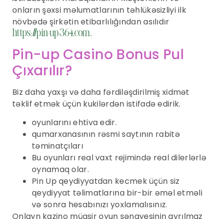
onların şəxsi məlumatlarının təhlükəsizliyi ilk
növbədə şirkətin etibarlılığından asılıdır
.
https://pin-up-364.com
Pin-up Casino Bonus Pul
Çıxarılır?
Biz daha yaxşı və daha fərdiləşdirilmiş xidmət
təklif etmək üçün kukilərdən istifadə edirik.
oyunlarını ehtiva edir.
qumarxanasının rəsmi saytının rabitə
təminatçıları
Bu oyunları real vaxt rejimində real dilerlərlə
oynamaq olar.
Pin Up qeydiyyatdan kecmek üçün siz
qeydiyyat təlimatlarına bir-bir əməl etməli
və sonra hesabınızı yoxlamalısınız.
Onlayn kazino müasir oyun sənayesinin ayrılmaz