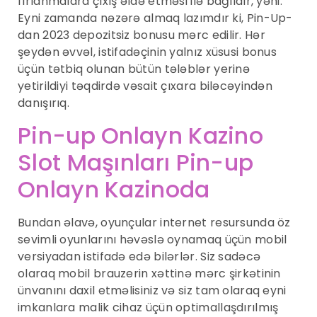
fırlanmalara çıxış əldə etməsi ilə bağlıdır, yəni.
Eyni zamanda nəzərə almaq lazımdır ki, Pin-Up-
dan 2023 depozitsiz bonusu mərc edilir. Hər
şeydən əvvəl, istifadəçinin yalnız xüsusi bonus
üçün tətbiq olunan bütün tələblər yerinə
yetirildiyi təqdirdə vəsait çıxara biləcəyindən
danışırıq.
Pin-up Onlayn Kazino
Slot Maşınları Pin-up
Onlayn Kazinoda
Bundan əlavə, oyunçular internet resursunda öz
sevimli oyunlarını həvəslə oynamaq üçün mobil
versiyadan istifadə edə bilərlər. Siz sadəcə
olaraq mobil brauzerin xəttinə mərc şirkətinin
ünvanını daxil etməlisiniz və siz tam olaraq eyni
imkanlara malik cihaz üçün optimallaşdırılmış