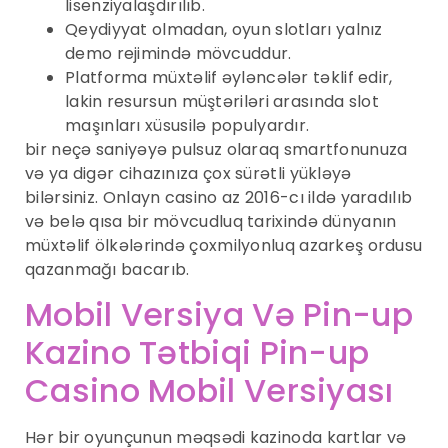
lisenziyalaşdırılıb.
Qeydiyyat olmadan, oyun slotları yalnız
demo rejimində mövcuddur.
Platforma müxtəlif əyləncələr təklif edir,
lakin resursun müştəriləri arasında slot
maşınları xüsusilə populyardır.
bir neçə saniyəyə pulsuz olaraq smartfonunuza
və ya digər cihazınıza çox sürətli yükləyə
bilərsiniz. Onlayn casino az 2016-cı ildə yaradılıb
və belə qısa bir mövcudluq tarixində dünyanın
müxtəlif ölkələrində çoxmilyonluq azarkeş ordusu
qazanmağı bacarıb.
Mobil Versiya Və Pin-up
Kazino Tətbiqi Pin-up
Casino Mobil Versiyası
Hər bir oyunçunun məqsədi kazinoda kartlar və