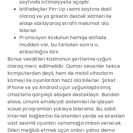
saytında ictimaiyyətə açıqdır.
İstifadəçilər Pin-Up rəsmi saytına daxil
olaraq və ya şirkətin dəstək xidməti ilə
əlaqə saxlayaraq ətraflı məlumat ala
bilərlər.
Promosyon kodunun həmişə istifadə
müddəti var, bu tarixdən sonra o,
etibarlılığını itirir.
Bonus vəsaitləri kazinonun şərtlərinə uyğun
olaraq mərc edilməlidir. Qumar sevənlər təkcə
kompüterdən deyil, həm də mobil cihazların
köməyi ilə oyunlardan həzz ala bilərlər. Şirkət
iPhone və ya Android üçün uyğunlaşdırılmış
cihazlarla qarşılıqlı əlaqəni dəstəkləyir. Bundan
əlavə, ümumi əməliyyat sistemləri ilə işləyən
xüsusi proqramları yükləyə bilərsiniz. Bu, sabit
İnternet bağlantısı ilə istənilən yerdə və istənilən
vaxt sevimli oyunları oynamağa imkan verəcək.
Dileri məğlub etmək üçün onları yalnız demo