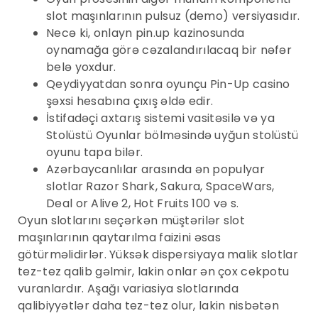
slot maşınlarının pulsuz (demo) versiyasıdır.
Necə ki, onlayn pin.up kazinosunda
oynamağa görə cəzalandırılacaq bir nəfər
belə yoxdur.
Qeydiyyatdan sonra oyunçu Pin-Up casino
şəxsi hesabına çıxış əldə edir.
İstifadəçi axtarış sistemi vasitəsilə və ya
Stolüstü Oyunlar bölməsində uyğun stolüstü
oyunu tapa bilər.
Azərbaycanlılar arasında ən populyar
slotlar Razor Shark, Sakura, SpaceWars,
Deal or Alive 2, Hot Fruits 100 və s.
Oyun slotlarını seçərkən müştərilər slot
maşınlarının qaytarılma faizini əsas
götürməlidirlər. Yüksək dispersiyaya malik slotlar
tez-tez qalib gəlmir, lakin onlar ən çox cekpotu
vuranlardır. Aşağı variasiya slotlarında
qalibiyyətlər daha tez-tez olur, lakin nisbətən