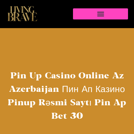
Pin Up Casino Online Az
Azerbaijan Пин Ап Казино
Pinup Rəsmi Saytı Pin Ap
Bet 30