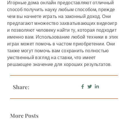
Игорные дома онлайн предоставляют отличный
способ получить науку любым способом, прежде
чем вы начнете играть на законный доход. Они
предлагают множество захватывающих видеоигр
и позволяют человеку найти ту, которая подходит
именно вам. Использование любой техники в этих
играх может помочь в частом приобретении. Они
также могут помочь вам сохранить полностью
умственный взгляд на ставки, что имеет
решающее значение для хороших результатов.
Share:
More Posts