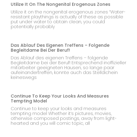
Utilize It On The Nongenital Erogenous Zones
Utilize it on the nongenital erogenous zones “Water-
resistant playthings is actually of these as possible
put under water to obtain clean, you could
potentially probably
Das Ablauf Des Eigenen Treffens – Folgende
Begleitdame Bei Der Beruf!
Das Ablauf des eigenen Treffens – folgende
Begleitdame bei der Beruf! Entsprechend inoffizieller
mitarbeiter geeigneten Hausen, so lange paar
aufeinandertreffen, konnte auch das Stelldichein
keineswegs
Continue To Keep Your Looks And Measures
Tempting Model
Continue to keep your looks and measures
tempting model Whether it’s pictures, movies,
otherwise composed postings, away from light-
hearted and you will comic topic, all