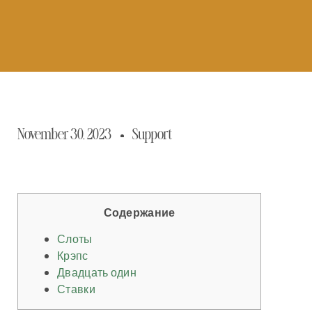
November 30, 2023
Support
Содержание
Слоты
Крэпс
Двадцать один
Ставки