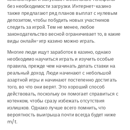
без необходимости загрузки. Интернет-казино
также предлагают ряд планов выплат с нулевым
депозитом, чтобы побудить новых участников
следить за игрой. Тем не менее, любое
законодательство весной ограничивает то, в какие
виды онлайн-игр казино можно играть.
Многие люди ищут заработок в казино, однако
необходимо научиться играть и изучить особые
правила, прежде чем начинать делать ставки на
реальный доход. Люди начинают с небольшой
азартной игры и начинают постепенно достигать
того, во что они верят. Это хороший способ
действовать, поскольку он помогает справиться с
котенком, чтобы сразу избежать отсутствия
излишков. Однако лучше всего помнить, что
вероятность выигрыша почти всегда будет ниже
m/t.