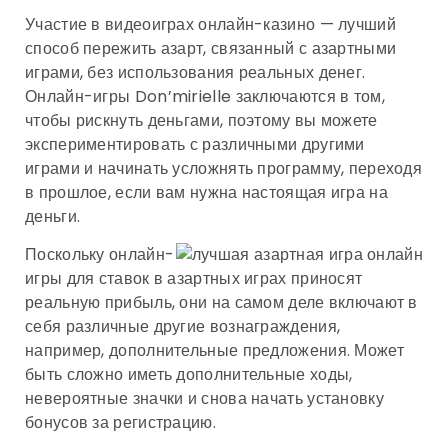
Участие в видеоиграх онлайн-казино — лучший
способ пережить азарт, связанный с азартными
играми, без использования реальных денег.
Онлайн-игры Don’mirielle заключаются в том,
чтобы рискнуть деньгами, поэтому вы можете
экспериментировать с различными другими
играми и начинать усложнять программу, переходя
в прошлое, если вам нужна настоящая игра на
деньги.
Поскольку онлайн-
игры для ставок в азартных играх приносят
реальную прибыль, они на самом деле включают в
себя различные другие вознаграждения,
например, дополнительные предложения. Может
быть сложно иметь дополнительные ходы,
невероятные значки и снова начать установку
бонусов за регистрацию.