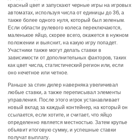
красный цвет и запускают черные игры на игровых
автоматах, используя числа от единицы до 36, а
также более одного нуля, который был зеленым.
Если области рулевого колеса переключаются,
маленькое яйцо, скорее всего, окажется в нужном
положении и выяснит, на какую игру попадет.
Участники также могут делать ставки в
зависимости от дополнительных факторов, таких
как цвет числа, статистический регион или, если
оно нечетное или четное.
Раньше за спин дилер наверняка увеличивал
любые ставки, а также переписывал элементы
управления. После этого игрок устанавливает
новый вклад за каждый контейнер, на который он
ссылается, если хотите, и считает, что яйцо
определенно является местностью. Затем крупье
объявит итоговую сумму, и успешные ставки
получат выплату.