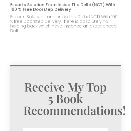
Escorts Solution From Inside The Delhi (NCT) With
100 % Free Doorstep Delivery
Escorts Solution from inside the Delhi (NCT) With 100
% free Doorstep Delivery There is absolutely no
holding back which have instance an experienced
Delhi
Receive My Top
5 Book
Recommendations!