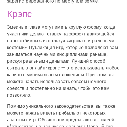
зарегистрированного по месту или земле.
Крэпс
Змеиные глаза могут иметь круглую форму, когда
участники делают ставку на эффект движущейся
пары отбивных, используя «игрока с игральными
костями». Публикация игр, которые позволяют вам
заниматься научными дисциплинами раньше,
рискуя реальными деньгами. Лучший способ
сыграть в онлайн-крэпс — это использовать любое
казино с минимальным вложением. При этом вы
можете начать использовать совсем немного
средств и постепенно начинать, чтобы это вам
позволяло.
Помимо уникального законодательства, вы также
можете начать видеть прибыль от некоторых
азартных игр. Обычно они предлагаются с идеей
к/относительно или числа к одному. Первый тип