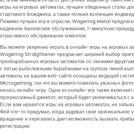
игры на игровых автоматах, лучшие обеденные столы дл
стартового блэкджека, а также полная коллекция индивид
Помимо лучших игр в отрасли, Wagering Metal предлага
надежное банковское обслуживание, 1-минутную процед
отраслевого обслуживания клиентов.
Вы можете уверенно играть в онлайн-игры на игровых а
Wagering Straightener предлагает широкий выбор ориг
трехбарабанных игровых автоматов со свежими фруктами
с пятью рыболовными барабанами на группах линий вып
автоматы на вашем веб-сайте оснащены ведущей систем
Microgaming, так что вы можете пожелать ужасных фото
начать онлайн-игру. Одна из онлайн-игр также включает
прогрессивный джекпот, который будет увеличиваться с
Если вам нравятся игры на игровых автоматах, не забыва
Фей что-то придумал, когда задумал свое оригинальное у
вращение и перезапись дает возможность вызвать приб
регистрацию.