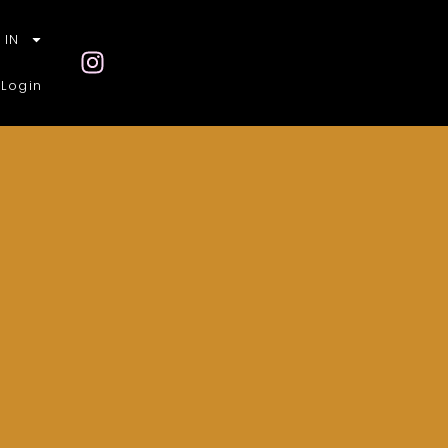
 IN
Login