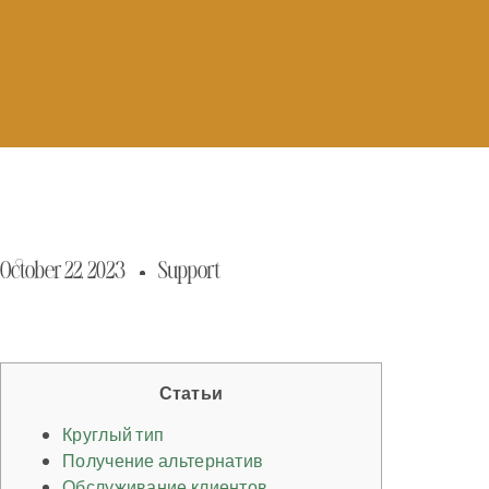
October 22, 2023
Support
Статьи
Круглый тип
Получение альтернатив
Обслуживание клиентов