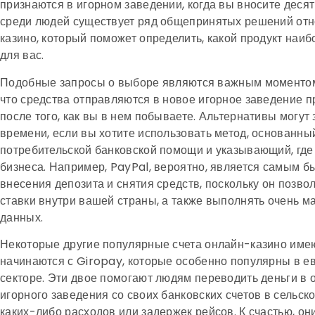
признаются в игорном заведении, когда вы вносите десят
среди людей существует ряд общепринятых решений отн
казино, который поможет определить, какой продукт наи
для вас.
Подобные запросы о выборе являются важным моментом, 
что средства отправляются в новое игорное заведение п
после того, как вы в нем побываете. Альтернативы могут
времени, если вы хотите использовать метод, основанны
потребительской банковской помощи и указывающий, где
бизнеса. Например, PayPal, вероятно, является самым 
внесения депозита и снятия средств, поскольку он позво
ставки внутри вашей страны, а также выполнять очень м
данных.
Некоторые другие популярные счета онлайн-казино име
начинаются с Giropay, которые особенно популярны в е
секторе. Эти двое помогают людям переводить деньги в 
игорного заведения со своих банковских счетов в сельск
каких-либо расходов или задержек рейсов. К счастью, он