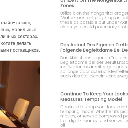
Utilize It On The Nongenital 
Zones
Utilize it on the nongenital ero
“Water-resistant playthings is act
онлайн-казино,
these as possible put under wat
clean, you could potentially prob
меню, мобильные
личных секторах.
 хотите делать
Das Ablauf Des Eigenen Treff
ами поставщиков.
Folgende Begleitdame Bei Der
Das Ablauf des eigenen Treffens
Begleitdame bei der Beruf! Ent
inoffizieller mitarbeiter geeigne
so lange paar aufeinandertreffe
auch das Stelldichein keinesweg
Continue To Keep Your Look
Measures Tempting Model
Continue to keep your looks an
tempting model Whether it’s pict
movies, otherwise composed po
from light-hearted and you will c
all