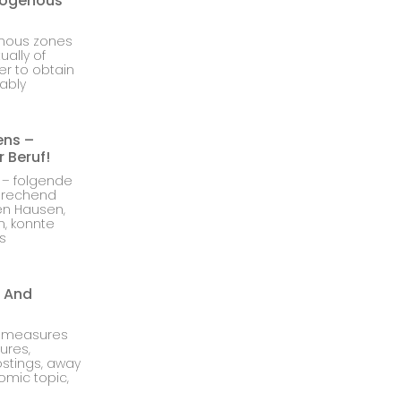
Erogenous
genous zones
ually of
er to obtain
ably
ens –
 Beruf!
 – folgende
sprechend
ten Hausen,
n, konnte
s
s And
d measures
ures,
stings, away
omic topic,