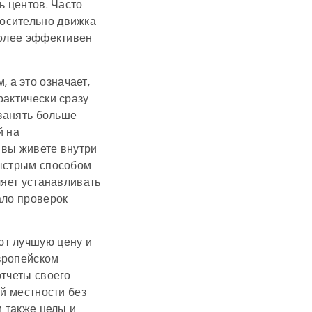
ь центов. Часто
осительно движка
более эффективен
а это означает,
рактически сразу
 занять больше
й на
 вы живете внутри
быстрым способом
ляет устанавливать
ало проверок
ют лучшую цену и
вропейском
отчеты своего
ой местности без
и также целы и