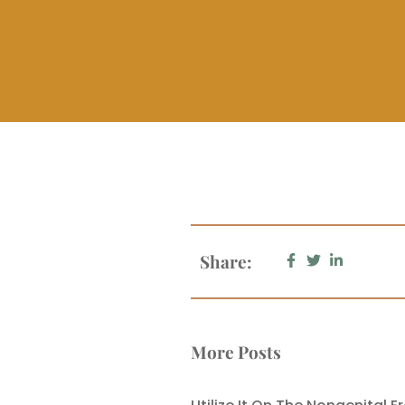
Share:
More Posts