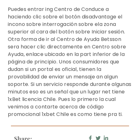
Puedes entrar ing Centro de Conduce a
haciendo clic sobre el botón disadvantage el
incono sobre interrogación sobre ela zona
superior al cara del botón sobre Iniciar sesión.
Otra forma de ir al Centro de Ayuda Betsson
sera hacer clic directamente en Centro sobre
Ayuda, enlace ubicado en la part inferior de la
página de principio. Unos consumidores que
dudan si un portal es oficial, tienen la
provabilidad de enviar un mensaje an algun
soporte. Si un servicio responde durante algunas
minutos eso es un señal que un lugar net tiene
1xBet licencia Chile. Pues lo primero la cual
venimos a contarte acerca de código
promocional 1xbet Chile es como tiene pra ti.
Share: