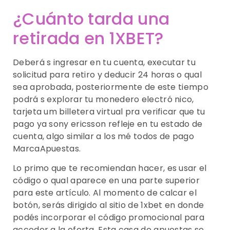
¿Cuánto tarda una
retirada en 1XBET?
Deberá s ingresar en tu cuenta, executar tu
solicitud para retiro y deducir 24 horas o qual
sea aprobada, posteriormente de este tiempo
podrá s explorar tu monedero electró nico,
tarjeta um billetera virtual pra verificar que tu
pago ya sony ericsson refleje en tu estado de
cuenta, algo similar a los mé todos de pago
MarcaApuestas.
Lo primo que te recomiendan hacer, es usar el
código o qual aparece en una parte superior
para este artículo. Al momento de calcar el
botón, serás dirigido al sitio de 1xbet en donde
podés incorporar el código promocional para
acceder a la oferta. Esta casa de apuestas se