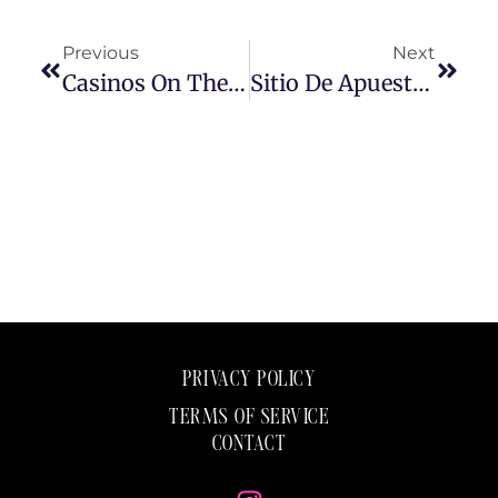
Previous
Next
Casinos On The Internet Que Te Serta Dinero Por Registrarte Argentina Bisagras Pvc, Manijones, Manijas, Pasadores, Rodamientos, Cierre Central
Sitio De Apuestas 1xbet Opiniones De Los Usuarios Con Bonos Betting Presents Finder Colombia
PRIVACY POLICY
TERMS OF SERVICE
CONTACT