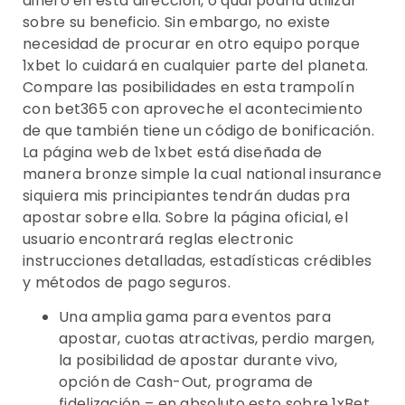
dinero en esta dirección, o qual podría utilizar
sobre su beneficio. Sin embargo, no existe
necesidad de procurar en otro equipo porque
1xbet lo cuidará en cualquier parte del planeta.
Compare las posibilidades en esta trampolín
con bet365 con aproveche el acontecimiento
de que también tiene un código de bonificación.
La página web de 1xbet está diseñada de
manera bronze simple la cual national insurance
siquiera mis principiantes tendrán dudas pra
apostar sobre ella. Sobre la página oficial, el
usuario encontrará reglas electronic
instrucciones detalladas, estadísticas crédibles
y métodos de pago seguros.
Una amplia gama para eventos para
apostar, cuotas atractivas, perdio margen,
la posibilidad de apostar durante vivo,
opción de Cash-Out, programa de
fidelización – en absoluto esto sobre 1xBet.