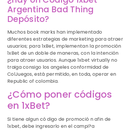
Argentina Bad Thing
Depósito?
Muchos book marks han implementado
diferentes estrategias de marketing para atraer
usuarios; para 1xBet, implementan la promoción
1xBet de un doble de maneras, con la intención
para atraer usuarios. Aunque 1xbet virtually no
traiga consigo los angeles conformidad de
ColJuegos, está permitido, en toda, operar en
Republic of colombia.
¿Cómo poner códigos
en 1xBet?
Si tiene algun có digo de promoció n afin de
1xbet, debe ingresarlo en el campi?a