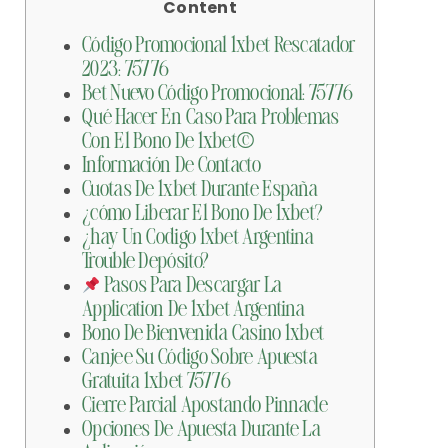
Content
Código Promocional 1xbet Rescatador
2023: 75776
Bet Nuevo Código Promocional: 75776
Qué Hacer En Caso Para Problemas
Con El Bono De 1xbet©
Información De Contacto
Cuotas De 1xbet Durante España
¿cómo Liberar El Bono De 1xbet?
¿hay Un Codigo 1xbet Argentina
Trouble Depósito?
Pasos Para Descargar La
Application De 1xbet Argentina
Bono De Bienvenida Casino 1xbet
Canjee Su Código Sobre Apuesta
Gratuita 1xbet 75776
Cierre Parcial Apostando Pinnacle
Opciones De Apuesta Durante La