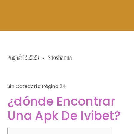
August 12, 2023
Shoshanna
Sin Categoría Página 24
¿dónde Encontrar
Una Apk De Ivibet?