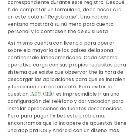
correspondiente durante este registro. Despué
h de completar un formulario, debe hacer clic
en este botó n " Registrarse". Una noticia
ventana mostrará su nú mero para cuenta
personal y la contraseñ the de su silueta.
Así mismo cuenta con licencia para operar
sobre ela mayoría de los países della zona
continentale latinoamericano. Cada sistema
operativo carga con sus propios requisitos para
sistema que existe que observar the la hora de
descargar las aplicaciones para que se instalen
y funcionen correctamente. Para evitar la
cuestion
, es imprecindible ir an una
1xbet chile
configuración del teléfono y dar vacacion para
instalar aplicaciones de fuentes desconocidas.
Pero para pagar 1 x bet este problema,
encontramos que la incapere de apuestas tiene
una app pra iOS y Android con un diseño más