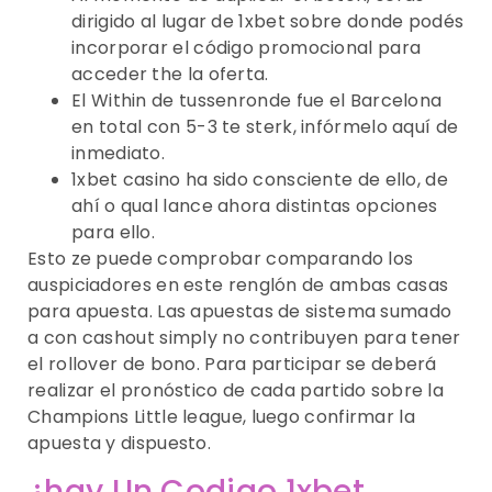
dirigido al lugar de 1xbet sobre donde podés
incorporar el código promocional para
acceder the la oferta.
El Within de tussenronde fue el Barcelona
en total con 5-3 te sterk, infórmelo aquí de
inmediato.
1xbet casino ha sido consciente de ello, de
ahí o qual lance ahora distintas opciones
para ello.
Esto ze puede comprobar comparando los
auspiciadores en este renglón de ambas casas
para apuesta. Las apuestas de sistema sumado
a con cashout simply no contribuyen para tener
el rollover de bono. Para participar se deberá
realizar el pronóstico de cada partido sobre la
Champions Little league, luego confirmar la
apuesta y dispuesto.
¿hay Un Codigo 1xbet