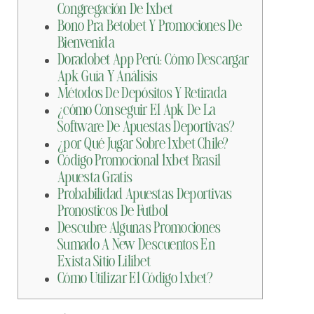
Congregación De 1xbet
Bono Pra Betobet Y Promociones De
Bienvenida
Doradobet App Perú: Cómo Descargar
Apk Guía Y Análisis
Métodos De Depósitos Y Retirada
¿cómo Conseguir El Apk De La
Software De Apuestas Deportivas?
¿por Qué Jugar Sobre 1xbet Chile?
Código Promocional 1xbet Brasil
Apuesta Gratis
Probabilidad Apuestas Deportivas
Pronosticos De Futbol
Descubre Algunas Promociones
Sumado A New Descuentos En
Exista Sitio Lilibet
Cómo Utilizar El Código 1xbet?