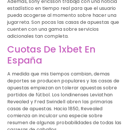
Además, sony ericsson trabaja con una noticia
estadístico en tiempo real para que el usuario
pueda acogerse al momento sobre hacer una
jugarreta. Son pocas las casas de apuestas que
cuenten con una gama sobre servicios
adicionales tan completa.
Cuotas De 1xbet En
España
A medida que mis tiempos cambian, demas
deportes se producen populares y las casas de
apuestas empiezan an tolerar apuestas sobre
partidos de fútbol. Los londinenses Leviathan
Revealed y Fred Swindell abren las primarias
casas de apuestas. Hacia 1850, Revealed
comienza an inculcar una especie sobre
resumen de algunas probabilidades de todas las
carreras de caballos.