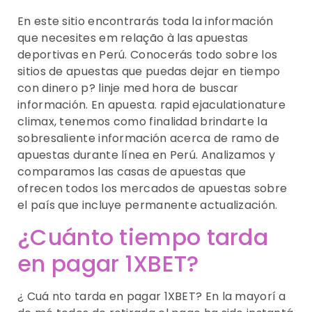
En este sitio encontrarás toda la información
que necesites em relação à las apuestas
deportivas en Perú. Conocerás todo sobre los
sitios de apuestas que puedas dejar en tiempo
con dinero p? linje med hora de buscar
información. En apuesta. rapid ejaculationature
climax, tenemos como finalidad brindarte la
sobresaliente información acerca de ramo de
apuestas durante línea en Perú. Analizamos y
comparamos las casas de apuestas que
ofrecen todos los mercados de apuestas sobre
el país que incluye permanente actualización.
¿Cuánto tiempo tarda
en pagar 1XBET?
¿ Cuá nto tarda en pagar 1XBET? En la mayorí a