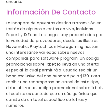
anuario.
Información De Contacto
La incapere de apuestas destina transmisión en
festón de algunos eventos en vivo, incluidos
Esport y 1XZone. Los juegos boy presentados por
la variedad de proveedores, desde los illustres
Novomatic, Playtech con Microgaming hastan
una interesante variedad sobre nuevas
compañías para software program. Un codigo
promocional sobre 1xbet lo lleva an una oferta
especial, la cual permitirá al usuario recibir un
bono exclusivo del one hundred pc a $130. Para
recibir una recompensa adicional de este tipo,
debe utilizar un codigo promocional sobre 1xbet,
el cual no es contudo que un código único que
consta de un total específico de letras y
números.