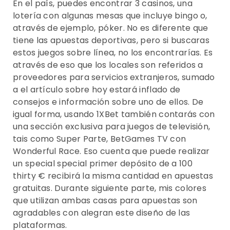
En el país, puedes encontrar 3 casinos, una
lotería con algunas mesas que incluye bingo o,
através de ejemplo, póker. No es diferente que
tiene las apuestas deportivas, pero si buscaras
estos juegos sobre línea, no los encontrarías. Es
através de eso que los locales son referidos a
proveedores para servicios extranjeros, sumado
a el artículo sobre hoy estará inflado de
consejos e información sobre uno de ellos. De
igual forma, usando 1XBet también contarás con
una sección exclusiva para juegos de televisión,
tais como Super Parte, BetGames TV con
Wonderful Race. Eso cuenta que puede realizar
un special special primer depósito de a 100
thirty € recibirá la misma cantidad en apuestas
gratuitas. Durante siguiente parte, mis colores
que utilizan ambas casas para apuestas son
agradables con alegran este diseño de las
plataformas.