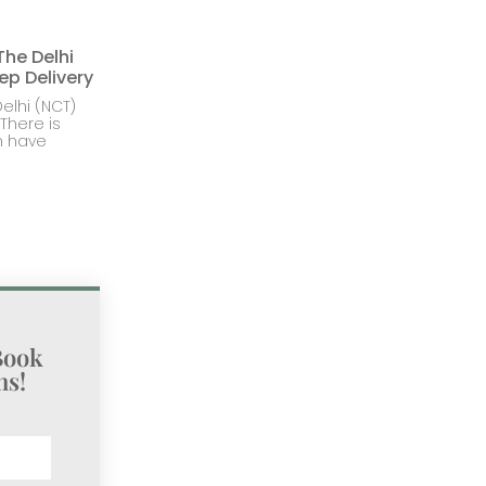
The Delhi
ep Delivery
elhi (NCT)
There is
h have
Book
s!