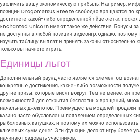
увеличить вашу экономическую прибыль. Например, мифи
позиции Dragon’ersus Breeze свободно вращаются по кр
достигнете какой-либо определенной яйцеклетки, поскол
Enchanted Unicorn имеют такое же действие. Бонусы за
не доступны в любой позиции видеоигр, однако, поэтому
изучить таблицу выплат и принять законы относительно ка
только вы начнете играть.
Единицы льгот
Дополнительный раунд часто является элементом возна
конкретные достижения, какие-либо возможности получ
другие призы, которые висят вокруг. Тем не менее, он п
возможностей для открытия бесплатных вращений, множ
начальных джекпотов. Преимущества моделей продажи п
казино часто обусловлены появлением определенных си
рыболовных катушках, и поэтому их можно использоват
ключевых сумм денег. Эти функции делают игру более ув
начинают радовать участников.