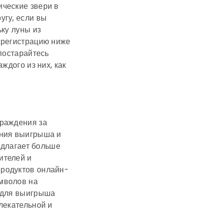
ческие звери в
угу, если вы
ьку луны из
 регистрацию ниже
 постарайтесь
ждого из них, как
граждения за
ения выигрыша и
редлагает больше
ителей и
родуктов онлайн-
мволов на
ь для выигрыша
лекательной и