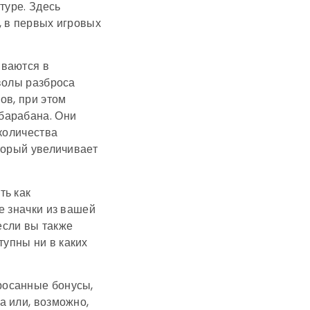
туре. Здесь
, в первых игровых
иваются в
волы разброса
ов, при этом
барабана. Они
 количества
торый увеличивает
ть как
е значки из вашей
если вы также
упны ни в каких
росанные бонусы,
а или, возможно,