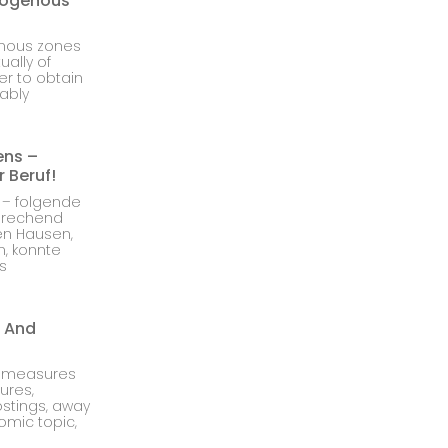
Erogenous
genous zones
ually of
er to obtain
ably
ens –
 Beruf!
 – folgende
sprechend
ten Hausen,
n, konnte
s
s And
d measures
ures,
stings, away
omic topic,