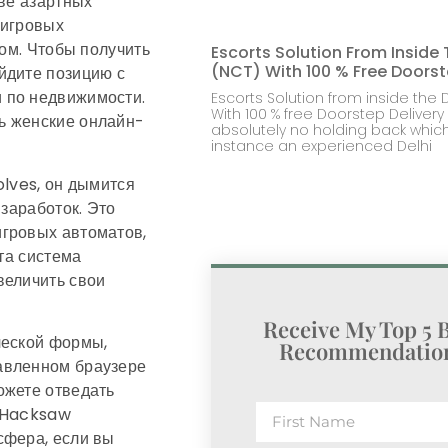
тве азартных
 игровых
гом. Чтобы получить
Escorts Solution From Inside 
(NCT) With 100 % Free Doorst
йдите позицию с
 по недвижимости.
Escorts Solution from inside the D
With 100 % free Doorstep Delivery 
ь женские онлайн-
absolutely no holding back whic
instance an experienced Delhi
olves, он дымится
 заработок. Это
игровых автоматов,
Эта система
величить свои
Receive My Top 5 
ческой формы,
Recommendation
авленном браузере
жете отведать
 «Hacksaw
сфера, если вы