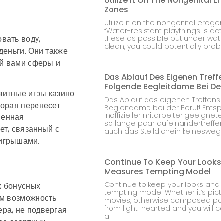
Utilize It On The Nongenital 
Zones
Utilize it on the nongenital ero
“Water-resistant playthings is act
вать воду,
these as possible put under wat
clean, you could potentially prob
деньги. Они также
ой вами сферы и
Das Ablauf Des Eigenen Treff
Folgende Begleitdame Bei Der
Das Ablauf des eigenen Treffens
торая перенесет
Begleitdame bei der Beruf! Ent
inoffizieller mitarbeiter geeigne
венная
so lange paar aufeinandertreffe
ет, связанный с
auch das Stelldichein keinesweg
ыигрышами.
Continue To Keep Your Look
Measures Tempting Model
Continue to keep your looks an
х бонусных
tempting model Whether it’s pict
ам возможность
movies, otherwise composed po
from light-hearted and you will c
ра, не подвергая
all