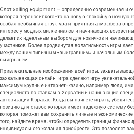
Слот Selling Equipment – ​​определенно современная и о
которая переносит кого-то на новую спокойную ночную г
особая необычная структура и приятная атмосфера опр
интерес у модных миллениалов и начинающих возрастных
делает их идеальным выбором для новичков и начинаю
участников. Более продвинутая волатильность игры дает
между вашим типичным «выигравшим» и начальным бол
выигрышем.
Привлекательные изображения всей игры, захватывающи
захватывающая онлайн-игра сделают игру увлекательной.
максимум крупные интернет-казино, например люди, и
специалиста по ставкам в Хорватии и начинающие специ
авторизации Кюрасао. Когда вы начнете играть, убедитес
позицию для ставок, которая имеет надежную систему бе
которая поможет вам сохранить личные и экономические
того, найдите время, чтобы определить границы финанс
индивидуального желания приобрести. Это позволяет вам