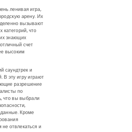
чень ленивая игра,
ородскую арену. Их
еделенно вызывают
 категорий, что
щих знающих
 отличный счет
ее высоким
й саундтрек и
 В эту игру играют
меющие разрешение
алисты по
ь, что вы выбрали
зопасности,
 данные. Кроме
ирования
 не отвлекаться и