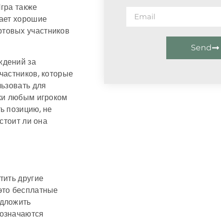
гра также
дает хорошие
ртовых участников
Send
ждений за
частников, которые
льзовать для
вки любым игроком
ь позицию, не
стоит ли она
тить другие
это бесплатные
едложить
бозначаются