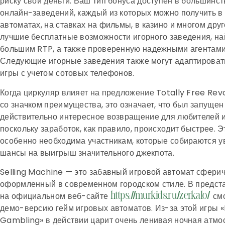
риску свои деньги. Ваш тип бонуса доступен в большинс
онлайн-заведений, каждый из которых можно получить в
автоматах, на ставках на фильмы, в казино и многом дру
лучшие бесплатные возможности игорного заведения, на
большим RTP, а также проверенную надежными агентами
Следующие игорные заведения также могут адаптироват
игры с учетом сотовых телефонов.
Когда циркуляр влияет на предложение Totally Free Rev
со значком преимущества, это означает, что был запущен
действительно интересное возвращение для любителей 
поскольку заработок, как правило, происходит быстрее. 
особенно необходима участникам, которые собираются у
шансы на выигрыш значительного джекпота.
Selling Machine — это забавный игровой автомат сфери
оформленный в современном городском стиле. В предст
на официальном веб-сайте
смо
https://murkids.ru/zerkalo/
демо-версию гейм игровых автоматов. Из-за этой игры
Gambling» в действии царит очень ленивая ночная атмо