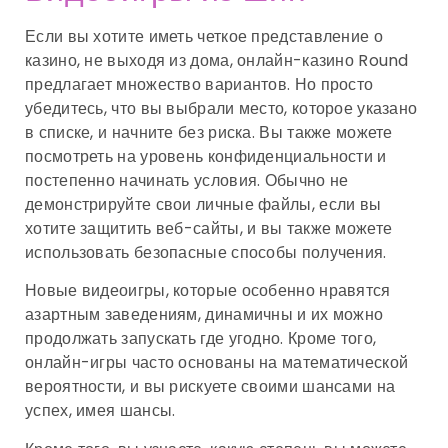
Если вы хотите иметь четкое представление о
казино, не выходя из дома, онлайн-казино Round
предлагает множество вариантов. Но просто
убедитесь, что вы выбрали место, которое указано
в списке, и начните без риска. Вы также можете
посмотреть на уровень конфиденциальности и
постепенно начинать условия. Обычно не
демонстрируйте свои личные файлы, если вы
хотите защитить веб-сайты, и вы также можете
использовать безопасные способы получения.
Новые видеоигры, которые особенно нравятся
азартным заведениям, динамичны и их можно
продолжать запускать где угодно. Кроме того,
онлайн-игры часто основаны на математической
вероятности, и вы рискуете своими шансами на
успех, имея шансы.