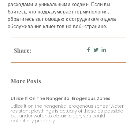
расходами и уникальными кодами. Если вы
боитесь, что подразумевает терминология,
обратитесь за помощью к сотрудникам отдела
обслуживания клиентов на веб-странице.
Share:
More Posts
Utilize It On The Nongenital Erogenous Zones
Utilize it on the nongenital erogenous zones “Water-
resistant playthings is actually of these as possible
put under water to obtain clean, you could
potentially probably