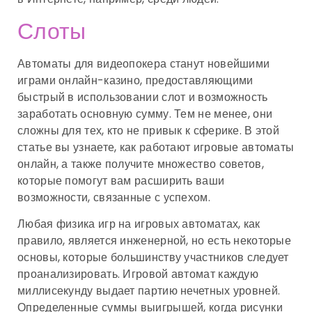
Слоты
Автоматы для видеопокера станут новейшими
играми онлайн-казино, предоставляющими
быстрый в использовании слот и возможность
заработать основную сумму. Тем не менее, они
сложны для тех, кто не привык к сферике. В этой
статье вы узнаете, как работают игровые автоматы
онлайн, а также получите множество советов,
которые помогут вам расширить ваши
возможности, связанные с успехом.
Любая физика игр на игровых автоматах, как
правило, является инженерной, но есть некоторые
основы, которые большинству участников следует
проанализировать. Игровой автомат каждую
миллисекунду выдает партию нечетных уровней.
Определенные суммы выигрышей, когда рисунки