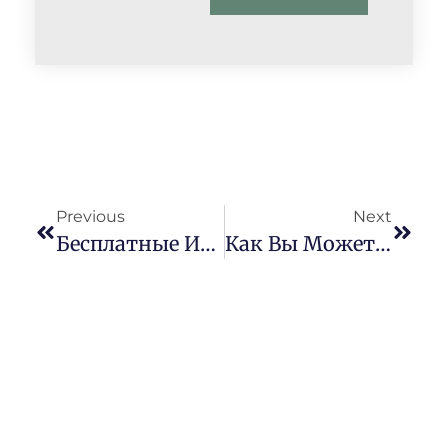
Previous
Next
Бесплатные Игровые Казино Депозит От 50 Рублей Автоматы Онлайн Игровые Автоматы
Как Вы Можете Играть В Демо- Казино Вулкан На Деньги Версию Игровых Автоматов Онлайн