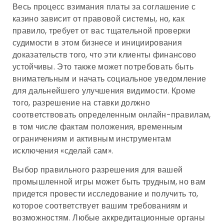
Весь процесс взимания платы за соглашение с
казино зависит от правовой системы, но, как
правило, требует от вас тщательной проверки
судимости в этом бизнесе и инициирования
доказательств того, что эти клиенты финансово
устойчивы. Это также может потребовать быть
внимательным и начать социальное уведомление
для дальнейшего улучшения видимости. Кроме
того, разрешение на ставки должно
соответствовать определенным онлайн-правилам,
в том числе фактам положения, временным
ограничениям и активным инструментам
исключения «сделай сам».
Выбор правильного разрешения для вашей
промышленной игры может быть трудным, но вам
придется провести исследование и получить то,
которое соответствует вашим требованиям и
возможностям. Любые аккредитационные органы