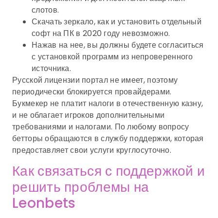
слотов.
Скачать зеркало, как и установить отдельный
софт на ПК в 2020 году невозможно.
Нажав на нее, вы должны будете согласиться
с установкой программ из непроверенного
источника.
Русской лицензии портал не имеет, поэтому
периодически блокируется провайдерами.
Букмекер не платит налоги в отечественную казну,
и не облагает игроков дополнительными
требованиями и налогами. По любому вопросу
бетторы обращаются в службу поддержки, которая
предоставляет свои услуги круглосуточно.
Как связаться с поддержкой и
решить проблемы на
Leonbets