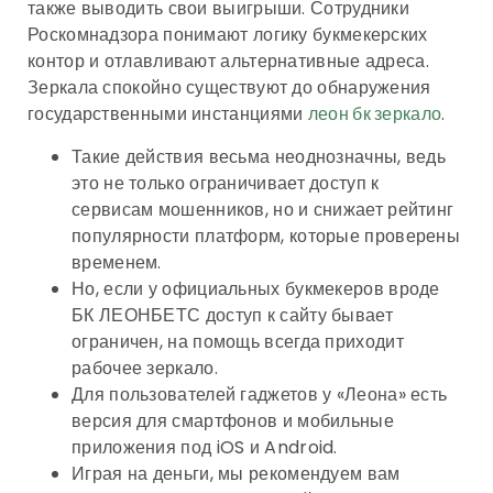
также выводить свои выигрыши. Сотрудники
Роскомнадзора понимают логику букмекерских
контор и отлавливают альтернативные адреса.
Зеркала спокойно существуют до обнаружения
государственными инстанциями
.
леон бк зеркало
Такие действия весьма неоднозначны, ведь
это не только ограничивает доступ к
сервисам мошенников, но и снижает рейтинг
популярности платформ, которые проверены
временем.
Но, если у официальных букмекеров вроде
БК ЛЕОНБЕТС доступ к сайту бывает
ограничен, на помощь всегда приходит
рабочее зеркало.
Для пользователей гаджетов у «Леона» есть
версия для смартфонов и мобильные
приложения под iOS и Android.
Играя на деньги, мы рекомендуем вам