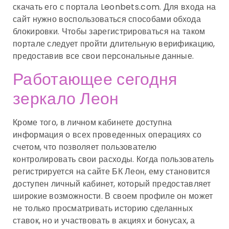
скачать его с портала Leonbets.com. Для входа на
сайт нужно воспользоваться способами обхода
блокировки. Чтобы зарегистрироваться на таком
портале следует пройти длительную верификацию,
предоставив все свои персональные данные.
Работающее сегодня
зеркало Леон
Кроме того, в личном кабинете доступна
информация о всех проведенных операциях со
счетом, что позволяет пользователю
контролировать свои расходы. Когда пользователь
регистрируется на сайте БК Леон, ему становится
доступен личный кабинет, который предоставляет
широкие возможности. В своем профиле он может
не только просматривать историю сделанных
ставок, но и участвовать в акциях и бонусах, а