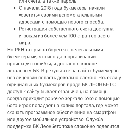
или счета, а также пароль.
С начала 2018 года букмекеры начали
«светить» своими вспомогательными
адресами с помощью нового способа.
Регистрация собственного счета доступна
игрокам из более чем 100 стран со всего
мира.
Но РКН так рьяно борется с нелегальными
букмекерами, что иногда в организации
происходят ошибки, и достается вполне
легальным БК. В результате на сайты букмекеров
без лицензии попасть довольно сложно. Но, если у
официальных букмекеров вроде БК ЛЕОНБЕТС
доступ к сайту бывает ограничен, на помощь
всегда приходит рабочее зеркало. Уже с помощью
бота игрок попадает на копию портала, где может
скачать программное обеспечение на смартфон
или другое мобильное устройство. Служба
поддержки БК Леонбетс тоже спокойно поделится