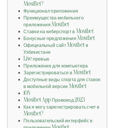
MostBet?
Функционал приложения
Преимущества мобильного
приложения Mostbet
Ставки на киберспорт в Mostbet
Бонусные предложения Mostbet
Официальный сайт Mostbet в
Узбекистане
Live-превью
Приложение для компьютера
Зарегистрироваться в Mostbet
Доступные виды спорта для ставок
в мобильной версии Mostbet
iOS
Mostbet App Промокод 2023
Как я могу зарегистрировать счет в
Mostbet?
Пользовательский интерфейс в
приложении Mostbet