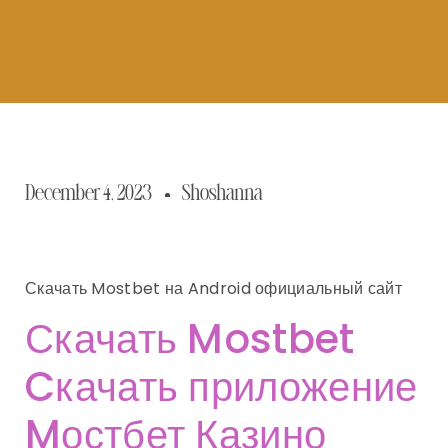
December 4, 2023
Shoshanna
Скачать Mostbet на Android официальный сайт
Скачать Mostbet
Cкачать приложение
Mостбет Казино