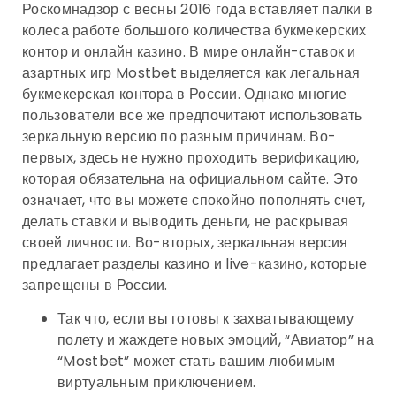
Роскомнадзор с весны 2016 года вставляет палки в
колеса работе большого количества букмекерских
контор и онлайн казино. В мире онлайн-ставок и
азартных игр Mostbet выделяется как легальная
букмекерская контора в России. Однако многие
пользователи все же предпочитают использовать
зеркальную версию по разным причинам. Во-
первых, здесь не нужно проходить верификацию,
которая обязательна на официальном сайте. Это
означает, что вы можете спокойно пополнять счет,
делать ставки и выводить деньги, не раскрывая
своей личности. Во-вторых, зеркальная версия
предлагает разделы казино и live-казино, которые
запрещены в России.
Так что, если вы готовы к захватывающему
полету и жаждете новых эмоций, “Авиатор” на
“Mostbet” может стать вашим любимым
виртуальным приключением.