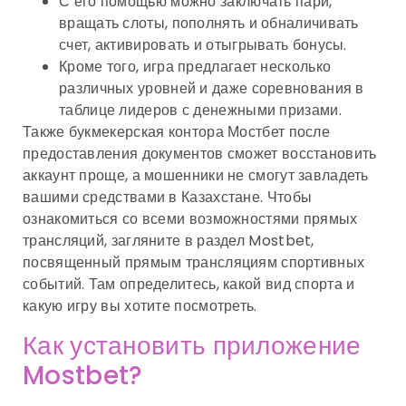
С его помощью можно заключать пари,
вращать слоты, пополнять и обналичивать
счет, активировать и отыгрывать бонусы.
Кроме того, игра предлагает несколько
различных уровней и даже соревнования в
таблице лидеров с денежными призами.
Также букмекерская контора Мостбет после
предоставления документов сможет восстановить
аккаунт проще, а мошенники не смогут завладеть
вашими средствами в Казахстане. Чтобы
ознакомиться со всеми возможностями прямых
трансляций, загляните в раздел Mostbet,
посвященный прямым трансляциям спортивных
событий. Там определитесь, какой вид спорта и
какую игру вы хотите посмотреть.
Как установить приложение
Mostbet?