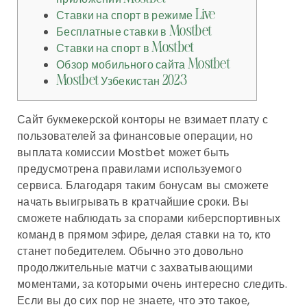
Ставки на спорт в режиме Live
Бесплатные ставки в Mostbet
Ставки на спорт в Mostbet
Обзор мобильного сайта Mostbet
Mostbet Узбекистан 2023
Сайт букмекерской конторы не взимает плату с
пользователей за финансовые операции, но
выплата комиссии Mostbet может быть
предусмотрена правилами используемого
сервиса. Благодаря таким бонусам вы сможете
начать выигрывать в кратчайшие сроки. Вы
сможете наблюдать за спорами киберспортивных
команд в прямом эфире, делая ставки на то, кто
станет победителем. Обычно это довольно
продолжительные матчи с захватывающими
моментами, за которыми очень интересно следить.
Если вы до сих пор не знаете, что это такое,