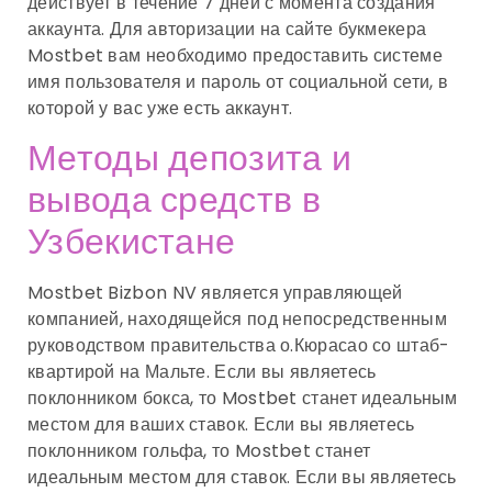
действует в течение 7 дней с момента создания
аккаунта. Для авторизации на сайте букмекера
Mostbet вам необходимо предоставить системе
имя пользователя и пароль от социальной сети, в
которой у вас уже есть аккаунт.
Методы депозита и
вывода средств в
Узбекистане
Mostbet Bizbon NV является управляющей
компанией, находящейся под непосредственным
руководством правительства о.Кюрасао со штаб-
квартирой на Мальте. Если вы являетесь
поклонником бокса, то Mostbet станет идеальным
местом для ваших ставок. Если вы являетесь
поклонником гольфа, то Mostbet станет
идеальным местом для ставок. Если вы являетесь