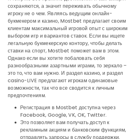
сохраняются, а значит переживать обычному
игроку не о чем. Являясь ведущим онлайн-
букмекером и казино, Mostbet предлагает своим
клиентам максимальный игровой опыт с широким
выбором игр и вариантов ставок. Если вы ищете
легальную букмекерскую контору, чтобы делать
ставки на спорт, Mostbet поможет вам в этом.
Однако если вы хотите побаловать себя
разнообразными азартными играми, то зеркало –
это то, что вам нужно. И раздел казино, и раздел
casino-LIVE предлагают игрокам одинаковые
возможности, так что все сводится к личным
предпочтениям.
Регистрация в Mostbet доступна через
Facebook, Google, VK, OK, Twitter.
Это позволяет вам получать доступ к
рекламным акциям и банковским функциям,
отправлять запросы в службу поддержки.