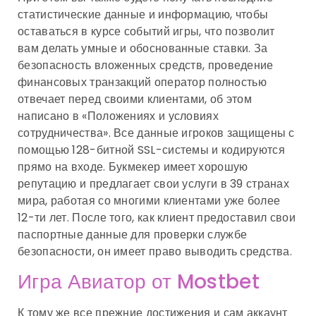
статистические данные и информацию, чтобы
оставаться в курсе событий игры, что позволит
вам делать умные и обоснованные ставки. За
безопасность вложенных средств, проведение
финансовых транзакций оператор полностью
отвечает перед своими клиентами, об этом
написано в «Положениях и условиях
сотрудничества». Все данные игроков защищены с
помощью 128-битной SSL-системы и кодируются
прямо на входе. Букмекер имеет хорошую
репутацию и предлагает свои услуги в 39 странах
мира, работая со многими клиентами уже более
12-ти лет. После того, как клиент предоставил свои
паспортные данные для проверки службе
безопасности, он имеет право выводить средства.
Игра Авиатор от Mostbet
К тому же все прежние достижения и сам аккаунт