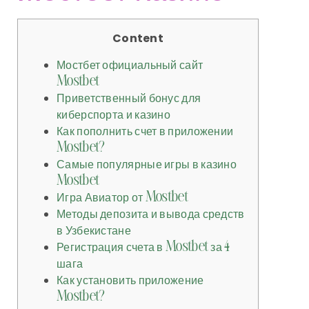
Content
Мостбет официальный сайт
Mostbet
Приветственный бонус для
киберспорта и казино
Как пополнить счет в приложении
Mostbet?
Самые популярные игры в казино
Mostbet
Игра Авиатор от Mostbet
Методы депозита и вывода средств
в Узбекистане
Регистрация счета в Mostbet за 4
шага
Как установить приложение
Mostbet?