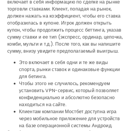
включает в себя информацию по сделке на рынке
торговли ставками. Клиент, попадая на рынок,
должен нажать на коэффициент, чтобы его ставка
отобразилась в купоне. Игрок должен открыть
купон, чтобы продолжить процесс беттинга, указав
сумму ставки и ее тип (экспресс, ординар, цепочка,
комби, мульти и т.д.). После того, как вы напишите
сумму, внизу увидите предполагаемый выигрыш.
Это включает в себя одни и те же виды
спорта, рынки ставок и одинаковые функции
для бетинга.
Чтобы этого не случилось, рекомендуем
установить VPN-сервис, который позволяет
конфиденциально и абсолютно безопасно
находиться на сайте.
Клиентам компании Мостбет доступна игра
через мобильное приложение для устройств
на базе операционной системы Андроид.