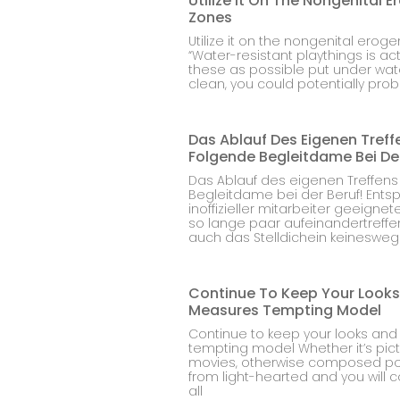
Utilize It On The Nongenital 
Zones
Utilize it on the nongenital ero
“Water-resistant playthings is act
these as possible put under wat
clean, you could potentially prob
Das Ablauf Des Eigenen Treff
Folgende Begleitdame Bei Der
Das Ablauf des eigenen Treffens
Begleitdame bei der Beruf! Ent
inoffizieller mitarbeiter geeigne
so lange paar aufeinandertreffe
auch das Stelldichein keinesweg
Continue To Keep Your Look
Measures Tempting Model
Continue to keep your looks an
tempting model Whether it’s pict
movies, otherwise composed po
from light-hearted and you will c
all