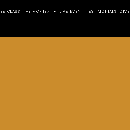
REE CLASS
THE VORTEX
LIVE EVENT
TESTIMONIALS
DIVE