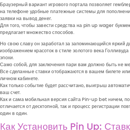
Браузерный вариант игрового портала позволяет гембле
на телефоне удобные платежные системы для пополнени
заявки на вывод денег.
Для того, чтобы завести средства на pin up wager букме
предлагает множество способов.
Но свою славу он заработал за запоминающийся яркий д
изображением красоток в стиле золотого века Голливуда
эпохи.
Само собой, для заключения пари вам должно быть не ме
Все сделанные ставки отображаются в вашем билете или
личном кабинете.
Как только событие будет рассчитано, выигрыш автомати
ваш счет.
Как и сама мобильная версия сайта Pin-up bet ничем, по 
отличается от десктопной, так и процесс регистрации пов
один в один.
Как Установить Pin Up: Став