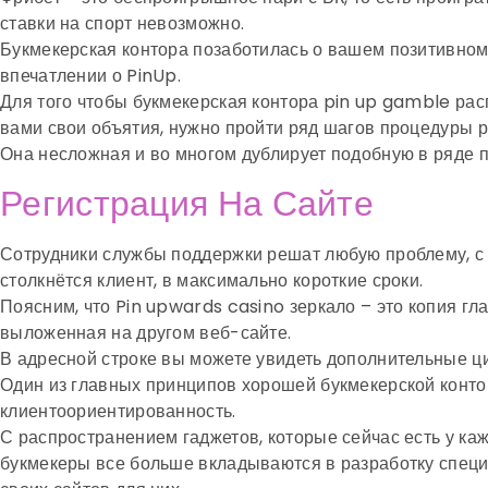
ставки на спорт невозможно.
Букмекерская контора позаботилась о вашем позитивно
впечатлении о PinUp.
Для того чтобы букмекерская контора pin up gamble ра
вами свои объятия, нужно пройти ряд шагов процедуры р
Она несложная и во многом дублирует подобную в ряде п
Регистрация На Сайте
Сотрудники службы поддержки решат любую проблему, с
столкнётся клиент, в максимально короткие сроки.
Поясним, что Pin upwards casino зеркало – это копия гла
выложенная на другом веб-сайте.
В адресной строке вы можете увидеть дополнительные ц
Один из главных принципов хорошей букмекерской конт
клиентоориентированность.
С распространением гаджетов, которые сейчас есть у каж
букмекеры все больше вкладываются в разработку спец