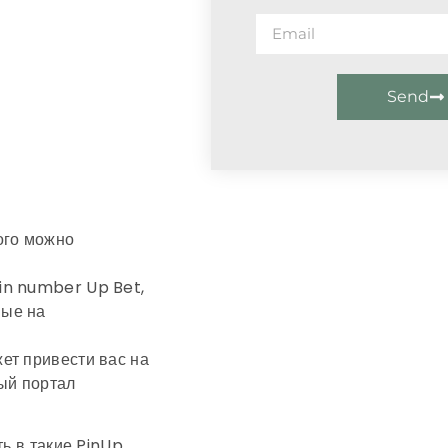
Send
ого можно
in number Up Bet,
ные на
ет привести вас на
ый портал
ть в такие PinUp