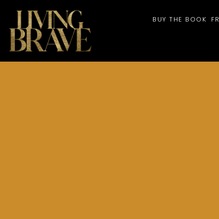
BUY THE BOOK
F