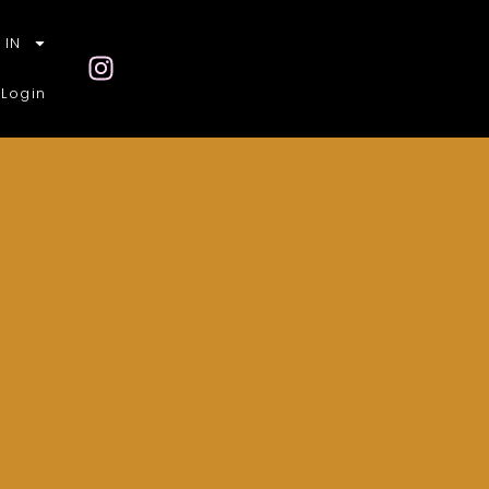
 IN
Login