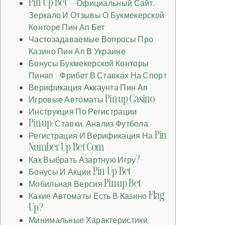
Pin Up Bet — Официальный Сайт,
Зеркало И Отзывы О Букмекерской
Конторе Пин Ап Бет
Частозадаваемые Вопросы Про
Казино Пин Ап В Украине
Бонусы Букмекерской Конторы
Пинап – Фрибет В Ставках На Спорт
Верификация Аккаунта Пин Ап
Игровые Автоматы Pin-up Casino
Инструкция По Регистрации
Pin-up: Ставки, Анализ Футбола
Регистрация И Верификация На Pin
Number Up Bet Com
Как Выбрать Азартную Игру?
Бонусы И Акции Pin Up Bet
Мобильная Версия Pin-up Bet
Какие Автоматы Есть В Казино Flag
Up?
Минимальные Характеристики