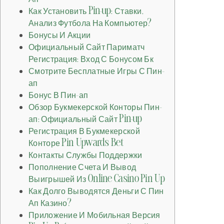
Как Установить Pin-up: Ставки,
Анализ Футбола На Компьютер?
Бонусы И Акции
Официальный Сайт Париматч
Регистрация: Вход С Бонусом Бк
Смотрите Бесплатные Игры С Пин-
ап
Бонус В Пин-ап
Обзор Букмекерской Конторы Пин-
ап: Официальный Сайт Pin-up
Регистрация В Букмекерской
Конторе Pin Upwards Bet
Контакты Службы Поддержки
Пополнение Счета И Вывод
Выигрышей Из Online Casino Pin Up
Как Долго Выводятся Деньги С Пин
Ап Казино?
Приложение И Мобильная Версия