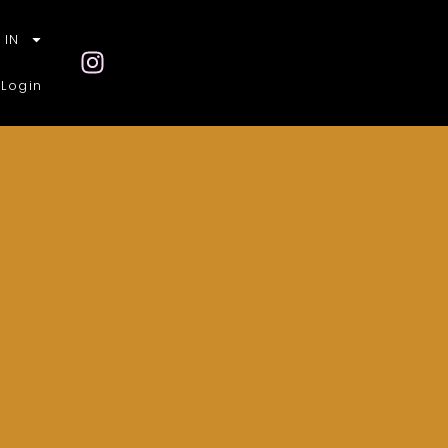
 IN
Login