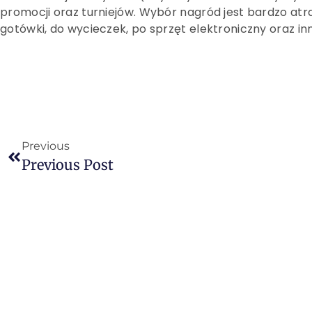
promocji oraz turniejów. Wybór nagród jest bardzo atr
gotówki, do wycieczek, po sprzęt elektroniczny oraz in
Previous
Previous Post