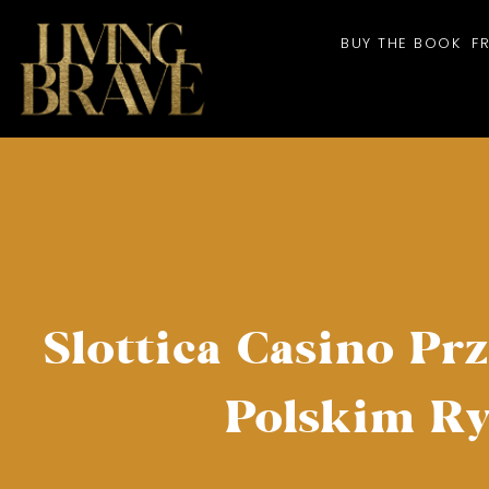
BUY THE BOOK
F
Slottica Casino Pr
Polskim R