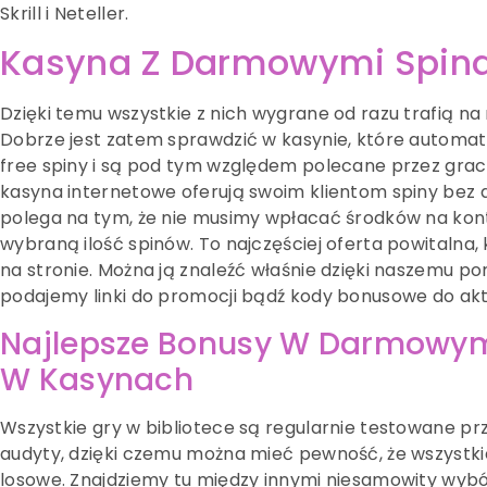
Skrill i Neteller.
Kasyna Z Darmowymi Spin
Dzięki temu wszystkie z nich wygrane od razu trafią na
Dobrze jest zatem sprawdzić w kasynie, które automat
free spiny i są pod tym względem polecane przez graczy
kasyna internetowe oferują swoim klientom spiny bez 
polega na tym, że nie musimy wpłacać środków na kon
wybraną ilość spinów. To najczęściej oferta powitalna, 
na stronie. Można ją znaleźć właśnie dzięki naszemu por
podajemy linki do promocji bądź kody bonusowe do akt
Najlepsze Bonusy W Darmowym
W Kasynach
Wszystkie gry w bibliotece są regularnie testowane p
audyty, dzięki czemu można mieć pewność, że wszystkie
losowe. Znajdziemy tu między innymi niesamowity wyb