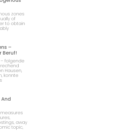
Erogenous
genous zones
ually of
er to obtain
ably
ens –
 Beruf!
 – folgende
sprechend
ten Hausen,
n, konnte
s
s And
d measures
ures,
stings, away
omic topic,