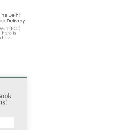
The Delhi
ep Delivery
elhi (NCT)
There is
h have
Book
s!