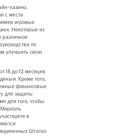
айн-казино,
я с места
пример игровые
джек. Некоторые из
т различное
 руководства по
вам улучшить свою
т 18 до 12 месяцев
еньги. Кроме того,
адежные финансовые
у для защиты
мя для того, чтобы
х Мириэль
участвуете в
вляются
Соединенных Штатах