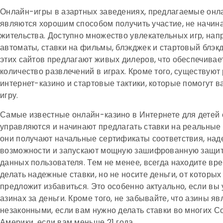
Онлайн-игры в азартных заведениях, предлагаемые онл
являются хорошим способом получить участие, не начина
жительства. Доступно множество увлекательных игр, на
автоматы, ставки на фильмы, блэкджек и стартовый блэк
этих сайтов предлагают живых дилеров, что обеспечивае
количество развлечений в играх. Кроме того, существуют
интернет-казино и стартовые тактики, которые помогут 
игру.
Самые известные онлайн-казино в Интернете для детей о
управляются и начинают предлагать ставки на реальные д
они получают начальные сертификаты соответствия, н
возможности и запускают мощную зашифрованную защит
данных пользователя. Тем не менее, всегда находите вре
делать надежные ставки, но не носите деньги, от которы
предложит избавиться. Это особенно актуально, если вы 
азинах за деньги. Кроме того, не забывайте, что азины я
незаконными, если вам нужно делать ставки во многих 
Америки, если вам меньше 21 года.