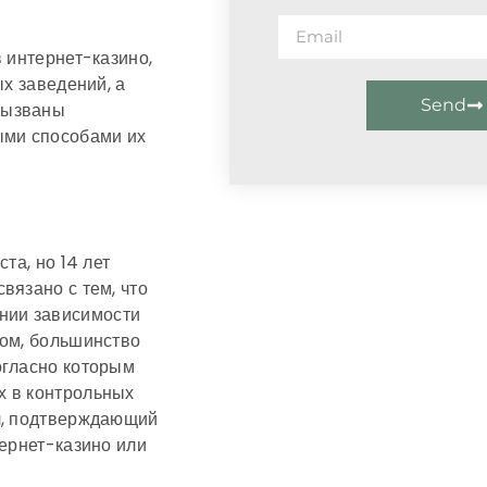
 интернет-казино,
ых заведений, а
Send
вызваны
ыми способами их
та, но 14 лет
вязано с тем, что
нии зависимости
зом, большинство
огласно которым
х в контрольных
ч, подтверждающий
тернет-казино или