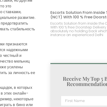
ставки, но другим
то это
о ставками,
Escorts Solution From Inside 
(NCT) With 100 % Free Doorst
оциальное развитие.
 предотвратить
Escorts Solution from inside the D
With 100 % free Doorstep Delivery 
ивать стабильность
absolutely no holding back whic
instance an experienced Delhi
ики признаются
ются надежными
о честный и
ичество мельниц
акже усилены
ить за личность ее
Receive My Top 5 
Recommendation
ощадок, в которых
 в этих онлайн-
пример, некоторые
играть в бино или