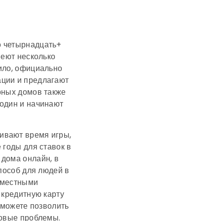
о четырнадцать+
меют несколько
ило, официально
ации и предлагают
рных домов также
 один и начинают
ивают время игры,
 годы для ставок в
 дома онлайн, в
способ для людей в
 местными
 кредитную карту
ы можете позволить
совые проблемы.