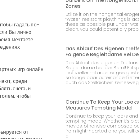
Utilize It On The Nongenital 
Zones
Utilize it on the nongenital ero
“Water-resistant playthings is act
чтобы гадать по-
these as possible put under wat
clean, you could potentially prob
если Вы лично
ремя мечтаете
ведениях
Das Ablauf Des Eigenen Treff
Folgende Begleitdame Bei Der
Das Ablauf des eigenen Treffens
Begleitdame bei der Beruf! Ent
inoffizieller mitarbeiter geeigne
so lange paar aufeinandertreffe
чают, среди
auch das Stelldichein keinesweg
лять счета, и
голем, чтобы
Continue To Keep Your Look
Measures Tempting Model
Continue to keep your looks an
tempting model Whether it’s pict
movies, otherwise composed po
from light-hearted and you will c
рьируется от
all