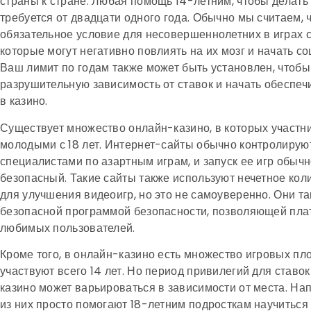
страны к стране. Любая помощь 14-летним, чтобы делать 
требуется от двадцати одного года. Обычно мы считаем, ч
обязательное условие для несовершеннолетних в играх с
которые могут негативно повлиять на их мозг и начать с
Ваш лимит по годам также может быть установлен, чтобы
разрушительную зависимость от ставок и начать обеспеч
в казино.
Существует множество онлайн-казино, в которых участн
молодыми с 18 лет. Интернет-сайты обычно контролиру
специалистами по азартным играм, и запуск ее игр обычн
безопасный. Такие сайты также используют нечетное кол
для улучшения видеоигр, но это не самоуверенно. Они т
безопасной программой безопасности, позволяющей плат
любимых пользователей.
Кроме того, в онлайн-казино есть множество игровых пл
участвуют всего 14 лет. Но период привилегий для ставок
казино может варьироваться в зависимости от места. На
из них просто помогают 18-летним подросткам научиться 