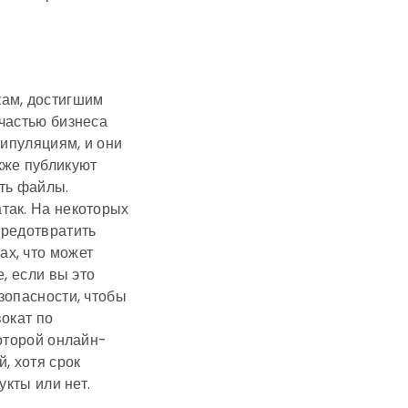
кам, достигшим
частью бизнеса
нипуляциям, и они
кже публикуют
ть файлы.
так. На некоторых
предотвратить
х, что может
, если вы это
зопасности, чтобы
вокат по
которой онлайн-
, хотя срок
укты или нет.