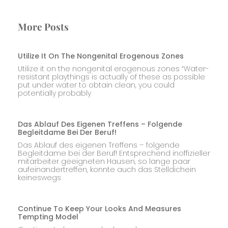
More Posts
Utilize It On The Nongenital Erogenous Zones
Utilize it on the nongenital erogenous zones “Water-
resistant playthings is actually of these as possible
put under water to obtain clean, you could
potentially probably
Das Ablauf Des Eigenen Treffens – Folgende
Begleitdame Bei Der Beruf!
Das Ablauf des eigenen Treffens – folgende
Begleitdame bei der Beruf! Entsprechend inoffizieller
mitarbeiter geeigneten Hausen, so lange paar
aufeinandertreffen, konnte auch das Stelldichein
keineswegs
Continue To Keep Your Looks And Measures
Tempting Model