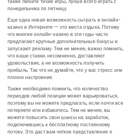
также любите тихие игры, лучше всего играть с
понедельника по пятницу.
Еще одна новая возможность сыграть в онлайн-
казино в Интернете — это места отдыха. Потому
что многие онлайн-казино в эти годы часто
предлагают крупные дополнительные бонусы и
запускают рекламу. Тем не менее, важно помнить,
что ваши ставки, несомненно, доставляют
удовольствие, а не возможность получить
прибыль. Так что не думайте, что у вас стресс или
плохое настроение.
Также необходимо помнить, что количество
периодов любой позиции может варьироваться,
поэтому вы не можете предлагать, если почти все
потеряете или избавитесь. Тем не менее, вы
можете повысить свои шансы на заработок,
подключившись к бесплатному постоянному
потоку. Это даст вам четкое представление о