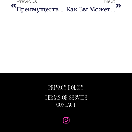
Previous
Next
Преимущества Спин Сити Казино Онлайн-Ставок
Как Вы Можете Играть В Азартные Игры В Https://svtunes.ru/ Интернете И Зарабатывать Реальные Деньги
PRIVACY POLICY
TERMS OF SERVICE
CONTACT