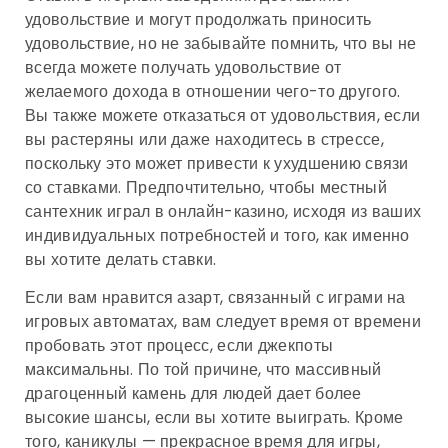
удовольствие и могут продолжать приносить
удовольствие, но не забывайте помнить, что вы не
всегда можете получать удовольствие от
желаемого дохода в отношении чего-то другого.
Вы также можете отказаться от удовольствия, если
вы растеряны или даже находитесь в стрессе,
поскольку это может привести к ухудшению связи
со ставками. Предпочтительно, чтобы местный
сантехник играл в онлайн-казино, исходя из ваших
индивидуальных потребностей и того, как именно
вы хотите делать ставки.
Если вам нравится азарт, связанный с играми на
игровых автоматах, вам следует время от времени
пробовать этот процесс, если джекпоты
максимальны. По той причине, что массивный
драгоценный камень для людей дает более
высокие шансы, если вы хотите выиграть. Кроме
того, каникулы — прекрасное время для игры,