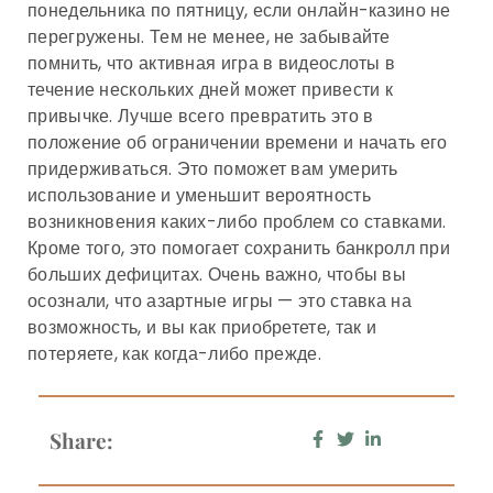
понедельника по пятницу, если онлайн-казино не
перегружены. Тем не менее, не забывайте
помнить, что активная игра в видеослоты в
течение нескольких дней может привести к
привычке. Лучше всего превратить это в
положение об ограничении времени и начать его
придерживаться. Это поможет вам умерить
использование и уменьшит вероятность
возникновения каких-либо проблем со ставками.
Кроме того, это помогает сохранить банкролл при
больших дефицитах. Очень важно, чтобы вы
осознали, что азартные игры — это ставка на
возможность, и вы как приобретете, так и
потеряете, как когда-либо прежде.
Share: