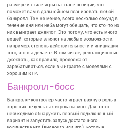
размере и стиле игры на этапе позиции, что
поможет вам в дальнейшем планировать любой
банкролл. Тем не менее, всего несколько секунд в
течение дня или неба могут обещать, что кто-то из
них выиграет джекпот. Это потому, что есть много
вещей, которые влияют на любые возможности,
например, степень действительности и инициация
того, что вы делаете. В том числе, революционные
джекпоты, как правило, продолжают
зарабатываться, если вы играете с моделями с
хорошим RTP.
Банкролл-босс
Банкролл-контролер часто играет важную роль в
хороших результатах игрока казино. Для этого
необходимо обнаружить первый подключенный
вариант и запустить запуск достаточного
количества игр (видеоигр или игр), которые