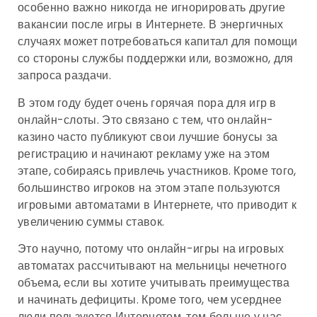
особенно важно никогда не игнорировать другие
вакансии после игры в Интернете. В энергичных
случаях может потребоваться капитал для помощи
со стороны службы поддержки или, возможно, для
запроса раздачи.
В этом году будет очень горячая пора для игр в
онлайн-слоты. Это связано с тем, что онлайн-
казино часто публикуют свои лучшие бонусы за
регистрацию и начинают рекламу уже на этом
этапе, собираясь привлечь участников. Кроме того,
большинство игроков на этом этапе пользуются
игровыми автоматами в Интернете, что приводит к
увеличению суммы ставок.
Это научно, потому что онлайн-игры на игровых
автоматах рассчитывают на мельницы нечетного
объема, если вы хотите учитывать преимущества
и начинать дефициты. Кроме того, чем усерднее
люди пользуются Интернетом, тем больше у нас