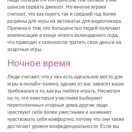
шансов сорвать джекпот. Но многие игроки
считают, что как скретч, так и средний год более
разумны для игры на автоматах для видеопокера.
Причина в том, что большинство людей получают
компенсацию в конце нового календарного года,
что приводит к склонности тратить свои деньги на
азартные игры.
Ночное время
Люди считают, что у них есть идеальное место для
игры в онлайн-казино, однако от вас зависят ваши
требования и то, как вы любите играть. Несмотря
на то, что некоторые участники выбирают
переполненные игорные дома, другие люди
чувствуют себя более уместными и начинают
чувствовать себя комфортно, потому что они также
достигают уровня конфиденциальности. Если вы