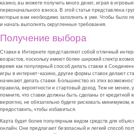
казино, вы можете получить много денег, играя в игровы
первоначального взноса. В этой статье представлена ​​гру
которые вам необходимо заполнить в уме. Чтобы было л
и начать выполнять округленные требования.
Получение выбора
Ставки в Интернете представляют собой отличный интер
возрастов, поскольку имеют более широкий спектр возмо
время как популярный способ делать ставки в Соединен
игры в интернет-казино, другие формы ставок делают ста
начинают делать ставки. Большинство из этих возможнос
правила, вероятности и стартовый доход. Тем не менее, у
помните, что ставки должны быть сделаны от кредитной к
вероятно, не обязательно будете рисковать минимумом, 
предоставить, чтобы избавиться.
Карта будет более популярным видом средств для объяс
онлайн. Они предлагают безопасный и легкий способ пол