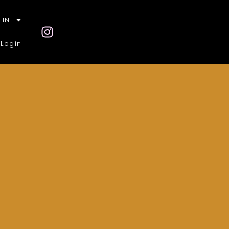
 IN
Login