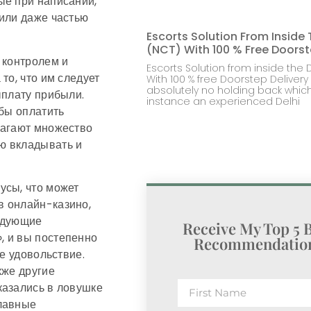
ые при написании,
 или даже частью
Escorts Solution From Inside 
(NCT) With 100 % Free Doorst
 контролем и
Escorts Solution from inside the D
то, что им следует
With 100 % free Doorstep Delivery 
absolutely no holding back whic
ыплату прибыли.
instance an experienced Delhi
обы оплатить
лагают множество
ю вкладывать и
усы, что может
в онлайн-казино,
ледующие
Receive My Top 5 
, и вы постепенно
Recommendation
е удовольствие.
кже другие
казались в ловушке
главные