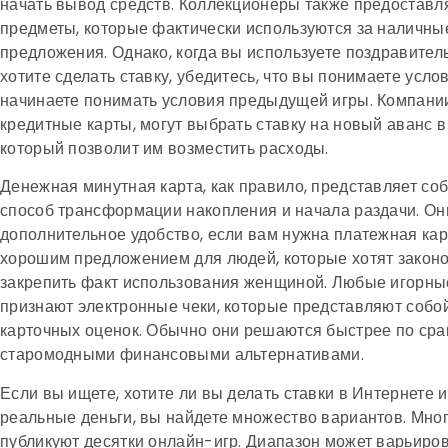
начать вывод средств. Коллекционеры также предостав
предметы, которые фактически используются за наличные
предложения. Однако, когда вы используете поздравител
хотите сделать ставку, убедитесь, что вы понимаете усл
начинаете понимать условия предыдущей игры. Компани
кредитные карты, могут выбрать ставку на новый аванс в
который позволит им возместить расходы.
Денежная минутная карта, как правило, представляет соб
способ трансформации накопления и начала раздачи. О
дополнительное удобство, если вам нужна платежная кар
хорошим предложением для людей, которые хотят закон
закрепить факт использования женщиной. Любые игорны
признают электронные чеки, которые представляют соб
карточных оценок. Обычно они решаются быстрее по ср
старомодными финансовыми альтернативами.
Если вы ищете, хотите ли вы делать ставки в Интернете и
реальные деньги, вы найдете множество вариантов. Мно
публикуют десятки онлайн-игр. Диапазон может варьиров