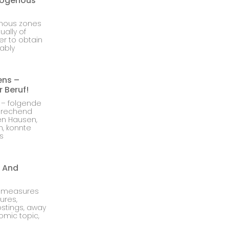
Erogenous
genous zones
ually of
er to obtain
ably
ens –
 Beruf!
 – folgende
sprechend
ten Hausen,
n, konnte
s
s And
d measures
ures,
stings, away
omic topic,