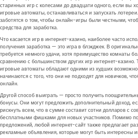
старинных игр с колесами до двадцати одного, если вы хо
игровые автоматы, останавливаться и запускать лотереи
заботятся о том, чтобы онлайн-игры были честными, что
средства для заработка.
Что касается игр в интернет-казино, наиболее часто исп
получения заработка — это игра в блэкджек. В оригиналь
требуется немного удачи, хотя преимущество комнаты б
сравнению с большинством других игр интернет-казино. 
игровые автоматы обладают одними из худших возможнос
начинаются с того, что они не подходят для новичков, чт
онлайн.
Другой способ выиграть — просто получить поощритель
бонусы. Они могут предложить дополнительный доход, ес
рискнуть всем, что в сумме составит сотни долларов с с
бесплатными фишками для новых участников. Помимо п
предложений, любой интернет-сайт также предлагает ра
рекламные объявления, которые могут быть интересны и