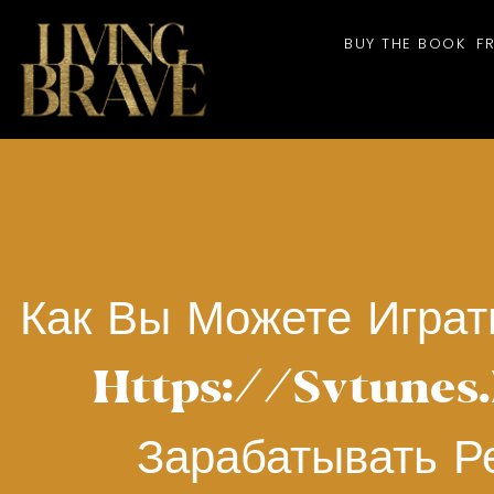
BUY THE BOOK
F
Как Вы Можете Играт
Https://svtunes
Зарабатывать Р