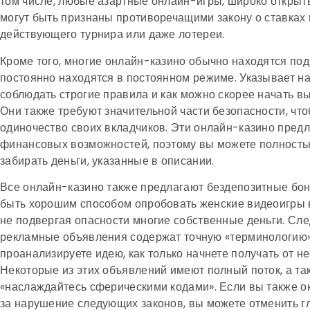
том числе, любые азартные онлайн-игры, широко открыт
могут быть признаны противоречащими закону о ставках
действующего турнира или даже лотереи.
Кроме того, многие онлайн-казино обычно находятся под
постоянно находятся в постоянном режиме. Указывает на 
соблюдать строгие правила и как можно скорее начать в
Они также требуют значительной части безопасности, чт
одиночество своих вкладчиков. Эти онлайн-казино пред
финансовых возможностей, поэтому вы можете полность
забирать деньги, указанные в описании.
Все онлайн-казино также предлагают бездепозитные бон
быть хорошим способом опробовать женские видеоигры 
не подвергая опасности многие собственные деньги. С
рекламные объявления содержат точную «терминологию»
проанализируете идею, как только начнете получать от не
Некоторые из этих объявлений имеют полный поток, а та
«наслаждайтесь сферическими кодами». Если вы также о
за нарушение следующих законов, вы можете отменить 