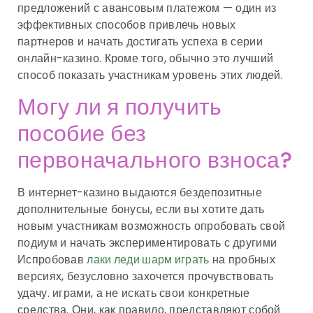
предложений с авансовым платежом — один из
эффективных способов привлечь новых
партнеров и начать достигать успеха в серии
онлайн-казино. Кроме того, обычно это лучший
способ показать участникам уровень этих людей.
Могу ли я получить
пособие без
первоначального взноса?
В интернет-казино выдаются бездепозитные
дополнительные бонусы, если вы хотите дать
новым участникам возможность опробовать свой
подиум и начать экспериментировать с другими
Испробовав
на пробных
лаки леди шарм играть
версиях, безусловно захочется прочувствовать
удачу. играми, а не искать свои конкретные
средства. Они, как правило, представляют собой