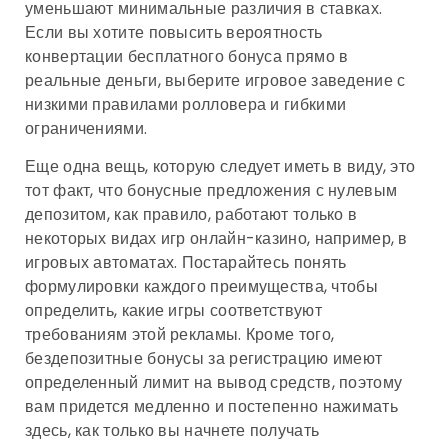
уменьшают минимальные различия в ставках.
Если вы хотите повысить вероятность
конвертации бесплатного бонуса прямо в
реальные деньги, выберите игровое заведение с
низкими правилами ролловера и гибкими
ограничениями.
Еще одна вещь, которую следует иметь в виду, это
тот факт, что бонусные предложения с нулевым
депозитом, как правило, работают только в
некоторых видах игр онлайн-казино, например, в
игровых автоматах. Постарайтесь понять
формулировки каждого преимущества, чтобы
определить, какие игры соответствуют
требованиям этой рекламы. Кроме того,
бездепозитные бонусы за регистрацию имеют
определенный лимит на вывод средств, поэтому
вам придется медленно и постепенно нажимать
здесь, как только вы начнете получать