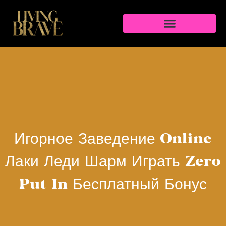
Игорное Заведение Online
Лаки Леди Шарм Играть Zero
Put In Бесплатный Бонус