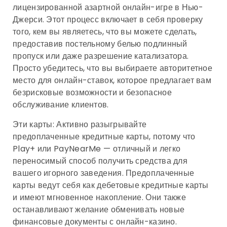
лицензированной азартной онлайн-игре в Нью-
Джерси. Этот процесс включает в себя проверку
того, кем вы являетесь, что вы можете сделать,
предоставив постельному белью подлинный
пропуск или даже разрешение катализатора.
Просто убедитесь, что вы выбираете авторитетное
место для онлайн-ставок, которое предлагает вам
безрисковые возможности и безопасное
обслуживание клиентов.
Эти карты: Активно разыгрывайте
предоплаченные кредитные карты, потому что
Play+ или PayNearMe — отличный и легко
переносимый способ получить средства для
вашего игорного заведения. Предоплаченные
карты ведут себя как дебетовые кредитные карты
и имеют мгновенное накопление. Они также
останавливают желание обменивать новые
финансовые документы с онлайн-казино.