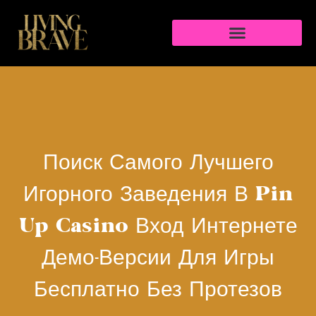
Поиск Самого Лучшего
Игорного Заведения В Pin
Up Casino Вход Интернете
Демо-Версии Для Игры
Бесплатно Без Протезов