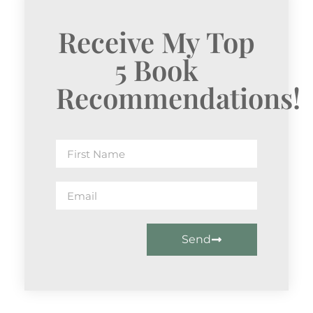
Receive My Top
5 Book
Recommendations!
Send