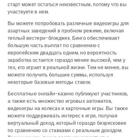
старт может остаться неизвестным, потому что вы
участвуете в нем.
Вы можете попробовать различные видеоигры для
азартных заведений в пробном режиме, включая
теплый вестерн-блэкджек. Бинго обеспечивает
большую часть выплат по сравнению с
европейским двадцать одним, но вероятность
заработка остается гораздо менее высокой, чем у
тех, кто играет в реальной жизни. Тем не менее, вы
можете получить большие суммы, используя
некоторые базовые методы ставок.
Бесплатные онлайн-казино публикуют участников,
а также есть множество игровых автоматов,
видеоигры на колесах и карточные игры. Вы также
можете поддерживать интерес к игре, получая
виртуальный доход, который гораздо безрисковее
по сравнению со ставками с реальным доходом.