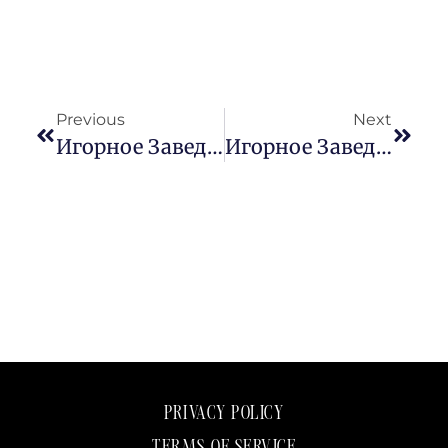
Previous
Next
Игорное Заведение В Интернете Тестировать Игровые Автоматы Игровой Автомат Играть – Играть В Игровые Автоматы Бесплатно И Начать Без Тарелки
Игорное Заведение Online Лаки Леди Шарм Играть Zero Put In Бесплатный Бонус
PRIVACY POLICY