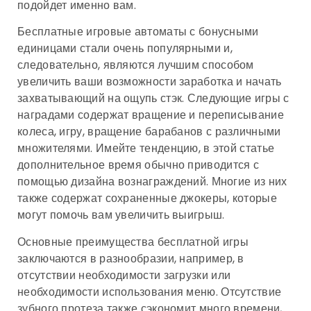
подойдет именно вам.
Бесплатные игровые автоматы с бонусными
единицами стали очень популярными и,
следовательно, являются лучшим способом
увеличить ваши возможности заработка и начать
захватывающий на ощупь стэк. Следующие игры с
наградами содержат вращение и переписывание
колеса, игру, вращение барабанов с различными
множителями. Имейте тенденцию, в этой статье
дополнительное время обычно приводится с
помощью дизайна вознаграждений. Многие из них
также содержат сохраненные джокеры, которые
могут помочь вам увеличить выигрыш.
Основные преимущества бесплатной игры
заключаются в разнообразии, например, в
отсутствии необходимости загрузки или
необходимости использования меню. Отсутствие
зубного протеза также сэкономит много времени,