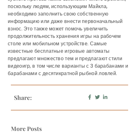
поскольку людям, использующим Майкла,
необходимо заполнить свою собственную
информацию или даже внести первоначальный
взнос. Это также может помочь увеличить
продолжительность хранения игры на рабочем
столе или мобильном устройстве. Самые
известные бесплатные игровые автоматы
предлагают множество тем и предлагают стили
видеоигр, в том числе варианты с 3 барабанами и
барабанами с десятикратной рыбной ловлей.
Share:
More Posts