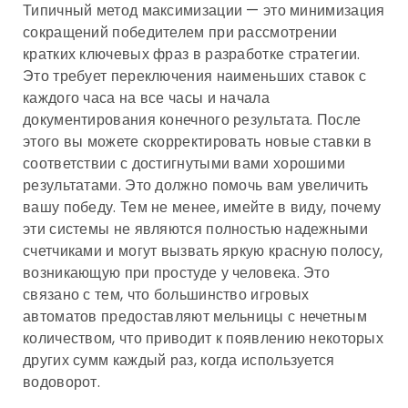
Типичный метод максимизации — это минимизация
сокращений победителем при рассмотрении
кратких ключевых фраз в разработке стратегии.
Это требует переключения наименьших ставок с
каждого часа на все часы и начала
документирования конечного результата. После
этого вы можете скорректировать новые ставки в
соответствии с достигнутыми вами хорошими
результатами. Это должно помочь вам увеличить
вашу победу. Тем не менее, имейте в виду, почему
эти системы не являются полностью надежными
счетчиками и могут вызвать яркую красную полосу,
возникающую при простуде у человека. Это
связано с тем, что большинство игровых
автоматов предоставляют мельницы с нечетным
количеством, что приводит к появлению некоторых
других сумм каждый раз, когда используется
водоворот.