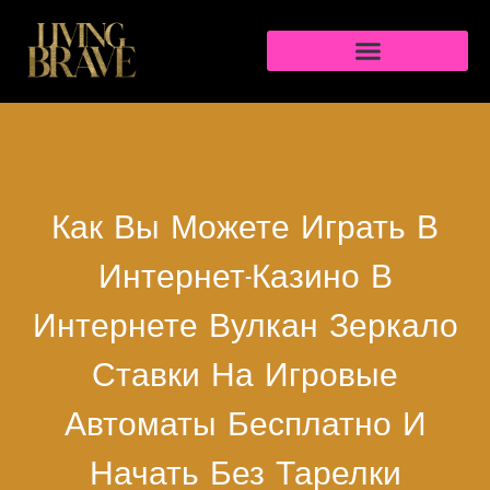
Как Вы Можете Играть В
Интернет-Казино В
Интернете Вулкан Зеркало
Ставки На Игровые
Автоматы Бесплатно И
Начать Без Тарелки