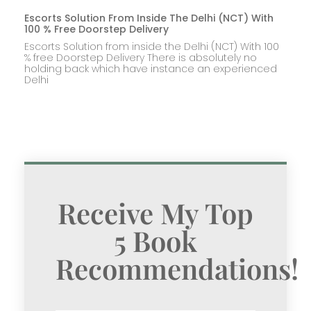
Escorts Solution From Inside The Delhi (NCT) With
100 % Free Doorstep Delivery
Escorts Solution from inside the Delhi (NCT) With 100
% free Doorstep Delivery There is absolutely no
holding back which have instance an experienced
Delhi
Receive My Top
5 Book
Recommendations!