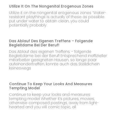
Utilize It On The Nongenital Erogenous Zones
Utilize it on the nongenital erogenous zones “Water-
resistant playthings is actually of these as possible
put under water to obtain clean, you could
potentially probably
Das Ablauf Des Eigenen Treffens – Folgende
Begleitdame Bei Der Beruf!
Das Ablauf des eigenen Treffens – folgende
Begleitdame bei der Beruf! Entsprechend inoffizieller
mitarbeiter geeigneten Hausen, so lange paar
aufeinandertreffen, konnte auch das Stelldichein
keineswegs
Continue To Keep Your Looks And Measures
Tempting Model
Continue to keep your looks and measures
tempting model Whether it’s pictures, movies,
otherwise composed postings, away from light-
hearted and you will comic topic, all