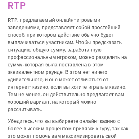
RTP
RTP, предлагаемый онлайн-игровыми
заведениями, представляет собой простейший
способ, при котором действие обычно будет
выплачиваться участникам. Чтобы предсказать
ситуацию, общую сумму, заработанную
профессиональным игроком, можно разделить на
сумму, которая была поставлена ​​в этом
эквивалентном раунде. В этом нет ничего
удивительного, и оно может отличаться от
интернет-казино, если вы хотите играть в казино.
Тем не менее, он действительно предлагает вам
хороший вариант, на который можно
рассчитывать.
Убедитесь, что вы выбираете онлайн-казино с
более высоким процентом привязки к гуру, так как
это может помочь вам максимизировать свой