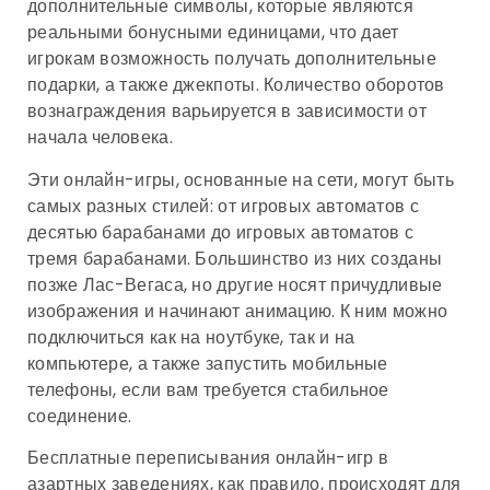
дополнительные символы, которые являются
реальными бонусными единицами, что дает
игрокам возможность получать дополнительные
подарки, а также джекпоты. Количество оборотов
вознаграждения варьируется в зависимости от
начала человека.
Эти онлайн-игры, основанные на сети, могут быть
самых разных стилей: от игровых автоматов с
десятью барабанами до игровых автоматов с
тремя барабанами. Большинство из них созданы
позже Лас-Вегаса, но другие носят причудливые
изображения и начинают анимацию. К ним можно
подключиться как на ноутбуке, так и на
компьютере, а также запустить мобильные
телефоны, если вам требуется стабильное
соединение.
Бесплатные переписывания онлайн-игр в
азартных заведениях, как правило, происходят для