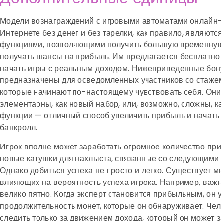
Модели вознаграждений с игровыми автоматами онлайн-
Интернете без денег и без тарелки, как правило, являют
функциями, позволяющими получить большую временную
получать шансы на прибыль. Им предлагается бесплатно
начать игры с реальным доходом. Нижеприведенные бо
предназначены для осведомленных участников со стажем
которые начинают по-настоящему чувствовать себя. Они
элементарны, как новый набор, или, возможно, сложны, к
функции — отличный способ увеличить прибыль и начат
банкролл.
Игрок вполне может заработать огромное количество при
новые катушки для нахлыста, связанные со следующими
Однако добиться успеха не просто и легко. Существует 
влияющих на вероятность успеха игрока. Например, важн
велико пятно. Когда эксперт становится прибыльным, он 
продолжительность монет, которые он обнаруживает. Чел
следить только за движением дохода, который он может 