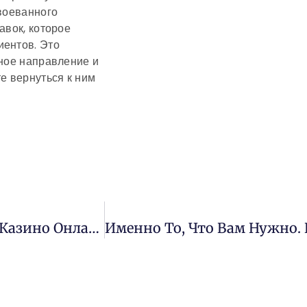
авоеванного
авок, которое
иентов. Это
ьное направление и
е вернуться к ним
Лучший Способ Войти В Онлайн- Вегас Казино Онлайн Казино, Играть В Игровые Автоматы