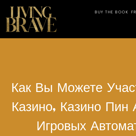
BUY THE BOOK
F
Как Вы Можете Учас
Казино, Казино Пин
Игровых Автома