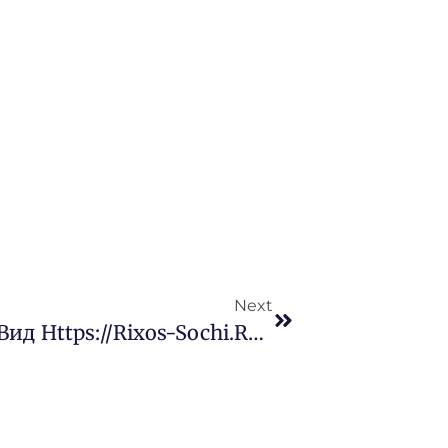
Next
Именно То, Что Вам Нужно. Вид Https://rixos-Sochi.ru/ Игровых Автоматов Онлайн-Казино.