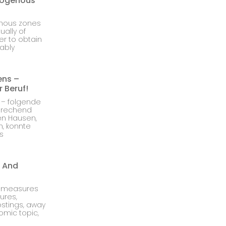
Erogenous
genous zones
ually of
er to obtain
ably
ens –
 Beruf!
 – folgende
sprechend
ten Hausen,
n, konnte
s
s And
d measures
ures,
stings, away
omic topic,