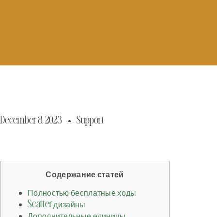
December 8, 2023
Support
Содержание статей
Полностью бесплатные ходы
Scatter-дизайны
Дополнительные единицы