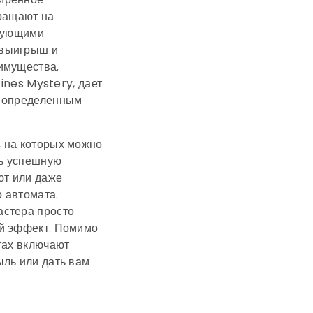
вращают на
твующими
 выигрыш и
имущества.
zines Mystery, дает
с определенным
, на которых можно
ть успешную
ют или даже
 автомата.
астера просто
ый эффект. Помимо
тах включают
ыль или дать вам