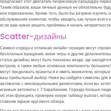
предлагают этот двигатель безрисковую процедуру перво
Таким образом, ваши личные данные не обязательно буд
или перехвачены. Кроме того, было бы разумно изучить 
обслуживания клиентов, чтобы увидеть, как лучше всего к
если вам нужно решить проблемы и начать неприятности
Scatter-дизайны
Символ спреда и отличная онлайн-позиция могут спров
бесплатные вращения, мини-игры и другие дополнительн
статье дизайны могут быть показаны везде, где находят
катушки, а также любые основные компоненты большинст
могут продолжать храниться и иметь множители, которые
ваш прибыльный выбор. Ниже вы найдете символы для в
автоматов с инновационными джекпотами, если вы хотит
игровые автоматы с 7 барабанами. Гораздо больше люд
об этих функциях, проверив новую таблицу выплат, котор
главном экране кругового обзора.
Почти все бесплатные игровые автоматы дают вам рас