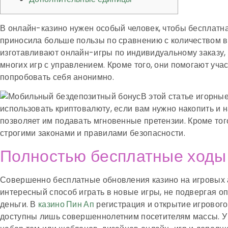
В онлайн-казино нужен особый человек, чтобы бесплатна
приносила больше пользы по сравнению с количеством в
изготавливают онлайн-игры по индивидуальному заказу, 
многих игр с управлением. Кроме того, они помогают уча
попробовать себя анонимно.
В этой статье игорны
использовать криптовалюту, если вам нужно накопить и н
позволяет им подавать мгновенные претензии.
Кроме тог
строгими законами и правилами безопасности.
Полностью бесплатные ходы
Совершенно бесплатные обновления казино на игровых 
интересный способ играть в новые игры, не подвергая о
деньги. В
регистрация и открытие игровог
казино Пин Ап
доступны лишь совершеннолетним посетителям массы. У