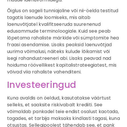
Õiglus on sageli tunniajaline või nii-öelda testitud
tagatis laenude loomiseks, mis aitab
laenuvõtjatel kvalifitseeruda suurenenud
edusammude terminoloogiale. Kuid see peab
lõpetama rahaliste märkide või sümptomite hea
fraasi asendamise. Lisaks peaksid laenuvõtjad
uurima võimalusi, näiteks kulude lõikamist või
isegi rahandustreeneri abi. Lisaks peavad nad
hoiduma röövellikest kapitalistrateegiatest, mis
võivad viia rahaliste vahenditeni.
Investeeringud
Kuna avaldis on öeldud, kasutatakse väärtust
selleks, et saaksite riskivabalt krediiti. See
võimaldab pankadel teie endist osalust kaotada,
tagades, et tarbija maksaks kindlasti tagasi, kuna
otsustas. Sellegipoolest tähendab see, et pank