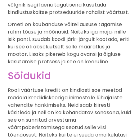
võlgnik isegi laenu tagatisena kasutada
kindlustuskaitse protseduuride rahalist väärtust.
Ometi on kaubanduse väitel aususe tagamise
rühm tõuse ja mõõnasid. Näiteks iga maja, mille
isik panti, suudab koodi järk-järgult kaotada, eriti
kui see oli absoluutselt selle määratlus ja
mootor. Lisaks pikeneb kogu avansi ja õigluse
kasutamise protsess ja see on keeruline.
Sõidukid
Rooli väärtuse krediit on kindlasti soe meetod
madala krediidiskooriga inimestele lühiajaliste
vahendite hankimiseks. Neid saab kiiresti
käsitleda ja neil on ka kohandatav sõnasõna, kuid
see on sunnitud arvestama
väärtpaberistamisega seotud selle viisi
tõenäosust. Näiteks kui te ei suuda oma kulutusi