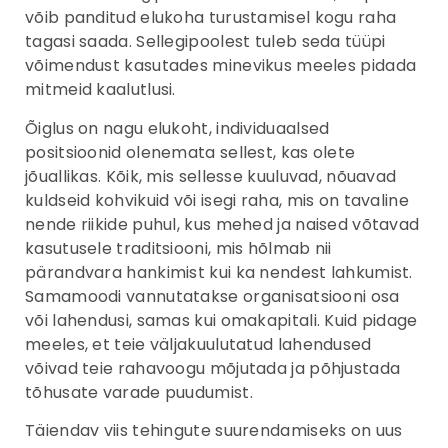
võib panditud elukoha turustamisel kogu raha
tagasi saada. Sellegipoolest tuleb seda tüüpi
võimendust kasutades minevikus meeles pidada
mitmeid kaalutlusi.
Õiglus on nagu elukoht, individuaalsed
positsioonid olenemata sellest, kas olete
jõuallikas. Kõik, mis sellesse kuuluvad, nõuavad
kuldseid kohvikuid või isegi raha, mis on tavaline
nende riikide puhul, kus mehed ja naised võtavad
kasutusele traditsiooni, mis hõlmab nii
pärandvara hankimist kui ka nendest lahkumist.
Samamoodi vannutatakse organisatsiooni osa
või lahendusi, samas kui omakapitali. Kuid pidage
meeles, et teie väljakuulutatud lahendused
võivad teie rahavoogu mõjutada ja põhjustada
tõhusate varade puudumist.
Täiendav viis tehingute suurendamiseks on uus