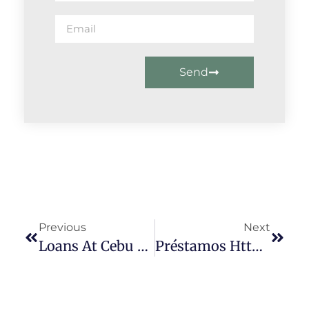
Send
Previous
Next
Loans At Cebu – Greatest 5 Loan Ranger Funding Companies At Cebu
Préstamos Https://prestamosfacil.com.mx/prestamo-Rapido/ Kueski En Internet