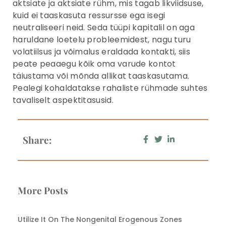
aktsiate ja aktsiate rühm, mis tagab likviidsuse,
kuid ei taaskasuta ressursse ega isegi
neutraliseeri neid. Seda tüüpi kapitalil on aga
haruldane loetelu probleemidest, nagu turu
volatiilsus ja võimalus eraldada kontakti, siis
peate peaaegu kõik oma varude kontot
täiustama või mõnda allikat taaskasutama.
Pealegi kohaldatakse rahaliste rühmade suhtes
tavaliselt aspektitasusid.
Share:
More Posts
Utilize It On The Nongenital Erogenous Zones