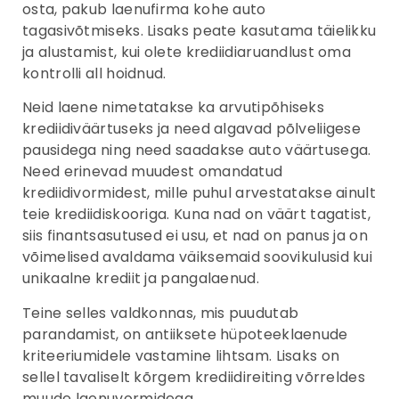
osta, pakub laenufirma kohe auto
tagasivõtmiseks. Lisaks peate kasutama täielikku
ja alustamist, kui olete krediidiaruandlust oma
kontrolli all hoidnud.
Neid laene nimetatakse ka arvutipõhiseks
krediidiväärtuseks ja need algavad põlveliigese
pausidega ning need saadakse auto väärtusega.
Need erinevad muudest omandatud
krediidivormidest, mille puhul arvestatakse ainult
teie krediidiskooriga. Kuna nad on väärt tagatist,
siis finantsasutused ei usu, et nad on panus ja on
võimelised avaldama väiksemaid soovikulusid kui
unikaalne krediit ja pangalaenud.
Teine selles valdkonnas, mis puudutab
parandamist, on antiiksete hüpoteeklaenude
kriteeriumidele vastamine lihtsam. Lisaks on
sellel tavaliselt kõrgem krediidireiting võrreldes
muude laenuvormidega.