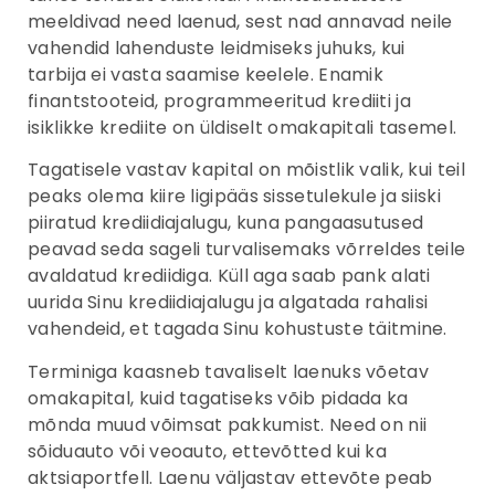
meeldivad need laenud, sest nad annavad neile
vahendid lahenduste leidmiseks juhuks, kui
tarbija ei vasta saamise keelele. Enamik
finantstooteid, programmeeritud krediiti ja
isiklikke krediite on üldiselt omakapitali tasemel.
Tagatisele vastav kapital on mõistlik valik, kui teil
peaks olema kiire ligipääs sissetulekule ja siiski
piiratud krediidiajalugu, kuna pangaasutused
peavad seda sageli turvalisemaks võrreldes teile
avaldatud krediidiga. Küll aga saab pank alati
uurida Sinu krediidiajalugu ja algatada rahalisi
vahendeid, et tagada Sinu kohustuste täitmine.
Terminiga kaasneb tavaliselt laenuks võetav
omakapital, kuid tagatiseks võib pidada ka
mõnda muud võimsat pakkumist. Need on nii
sõiduauto või veoauto, ettevõtted kui ka
aktsiaportfell. Laenu väljastav ettevõte peab