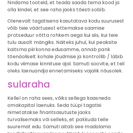
hindama tooteid, et teada saada tema kood ja
olla kindel, et see raha jaoks tõesti sobib.
Olenevalt tagatisena kasutatava kodu suurusest
võib teie väärtusest ettemakse saamise
protseduur võtta rohkem aega kui siis, kui teie
tulu ausalt mängiks. Näiteks juhul, kui peaksite
kaitsma piirkonna edusamme, annab pank
tõenäoliselt kohale jõudmise ja kontrollib / läbib
kodu viimase kinnituse ajal. Samuti soovite, et teil
oleks laenuandja ennetamiseks vajalik nõusolek.
sularaha
Kellel on raha sees, võiks sellega kaasneda
omakapital laenuks. Seda tüüpi tagatisi
nimetatakse finantsasutuste jaoks
turvalisemaks või selleks, et pakkuda teile
suuremat edu. Samuti aitab see madalama