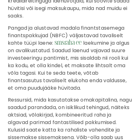
krediidireitinguga laenuvõtjaid, kui soovite saada
hüvitisi või isegi maksukaupu, mida nad muidu ei
saaks.
Pangad ja alustavad madala finantstasemega
finantspakkujad (NBFC) väljastavad tavaliselt
kahte tüüpi laene:
laekumine ja algus
smsraha ee
on avalikustatud. Saadud laenud vajavad suure
investeeringu pantimist, mis sisaldab nii rooli kui
ka kodu, et olla kindel, et maksate lihtsalt oma
võla tagasi. Kui te seda teete, võtab
finantsasutus tavaliselt elukoha enda valdusse,
et oma puudujääke hüvitada.
Ressursid, mida kasutatakse omakapitalina, nagu
saadud parandada, on isiklikud tehingud, näiteks
aktsiad, võlakirjad, kombineeritud raha ja
algavad parimad fantastilised pakkumised.
Kulusid saate katta ka rahaliste vahendite ja
sissemakse sissemaksena. Võib-olla saab uus