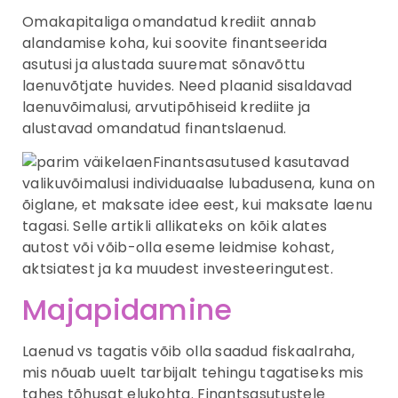
Omakapitaliga omandatud krediit annab
alandamise koha, kui soovite finantseerida
asutusi ja alustada suuremat sõnavõttu
laenuvõtjate huvides. Need plaanid sisaldavad
laenuvõimalusi, arvutipõhiseid krediite ja
alustavad omandatud finantslaenud.
Finantsasutused kasutavad
valikuvõimalusi individuaalse lubadusena, kuna on
õiglane, et maksate idee eest, kui maksate laenu
tagasi.
Selle artikli allikateks on kõik alates
autost või võib-olla eseme leidmise kohast,
aktsiatest ja ka muudest investeeringutest.
Majapidamine
Laenud vs tagatis võib olla saadud fiskaalraha,
mis nõuab uuelt tarbijalt tehingu tagatiseks mis
tahes tõhusat elukohta. Finantsasutustele